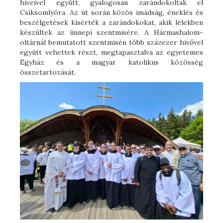
híveivel együtt, gyalogosan zarándokoltak el
Csíksomlyóra. Az út során közös imádság, éneklés és
beszélgetések kísérték a zarándokokat, akik lélekben
készültek az ünnepi szentmisére. A Hármashalom-
oltárnál bemutatott szentmisén több százezer hívővel
együtt vehettek részt, megtapasztalva az egyetemes
Egyház és a magyar katolikus közösség
összetartozását.