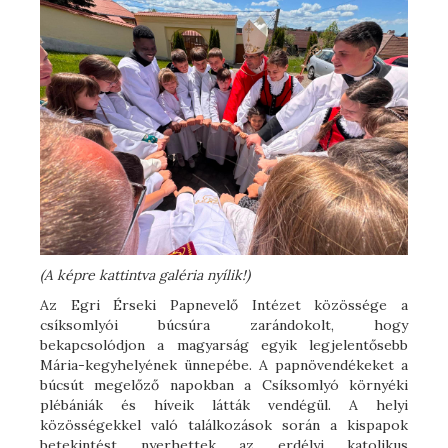
(A képre kattintva galéria nyílik!)
Az Egri Érseki Papnevelő Intézet közössége a
csíksomlyói búcsúra zarándokolt, hogy
bekapcsolódjon a magyarság egyik legjelentősebb
Mária-kegyhelyének ünnepébe. A papnövendékeket a
búcsút megelőző napokban a Csíksomlyó környéki
plébániák és híveik látták vendégül. A helyi
közösségekkel való találkozások során a kispapok
betekintést nyerhettek az erdélyi katolikus