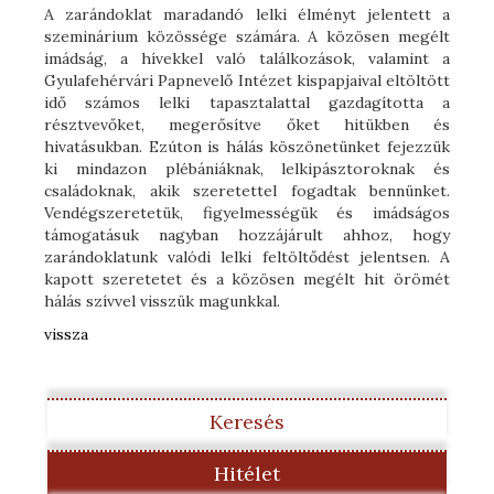
A zarándoklat maradandó lelki élményt jelentett a
szeminárium közössége számára. A közösen megélt
imádság, a hívekkel való találkozások, valamint a
Gyulafehérvári Papnevelő Intézet kispapjaival eltöltött
idő számos lelki tapasztalattal gazdagította a
résztvevőket, megerősítve őket hitükben és
hivatásukban. Ezúton is hálás köszönetünket fejezzük
ki mindazon plébániáknak, lelkipásztoroknak és
családoknak, akik szeretettel fogadtak bennünket.
Vendégszeretetük, figyelmességük és imádságos
támogatásuk nagyban hozzájárult ahhoz, hogy
zarándoklatunk valódi lelki feltöltődést jelentsen. A
kapott szeretetet és a közösen megélt hit örömét
hálás szívvel visszük magunkkal.
vissza
Keresés
Hitélet