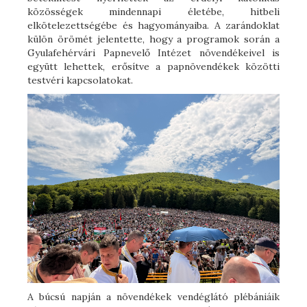
közösségek mindennapi életébe, hitbeli
elkötelezettségébe és hagyományaiba. A zarándoklat
külön örömét jelentette, hogy a programok során a
Gyulafehérvári Papnevelő Intézet növendékeivel is
együtt lehettek, erősítve a papnövendékek közötti
testvéri kapcsolatokat.
A búcsú napján a növendékek vendéglátó plébániáik