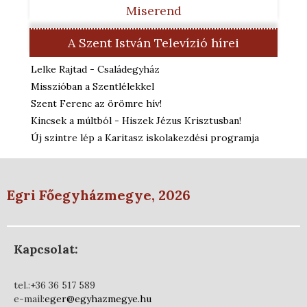
Miserend
A Szent István Televízió hírei
Lelke Rajtad - Családegyház
Misszióban a Szentlélekkel
Szent Ferenc az örömre hív!
Kincsek a múltból - Hiszek Jézus Krisztusban!
Új szintre lép a Karitasz iskolakezdési programja
Egri Főegyházmegye, 2026
Kapcsolat:
tel.:+36 36 517 589
e-mail:
eger@egyhazmegye.hu