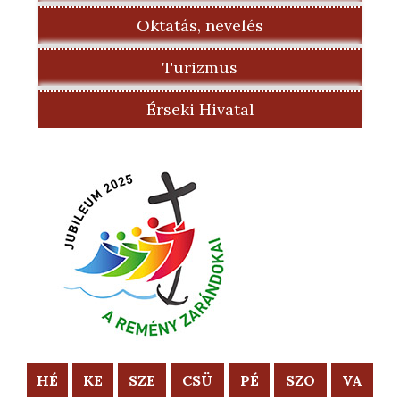
Oktatás, nevelés
Turizmus
Érseki Hivatal
HÉ
KE
SZE
CSÜ
PÉ
SZO
VA