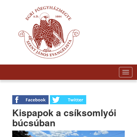
Togg
navig
Kispapok a csíksomlyói
búcsúban