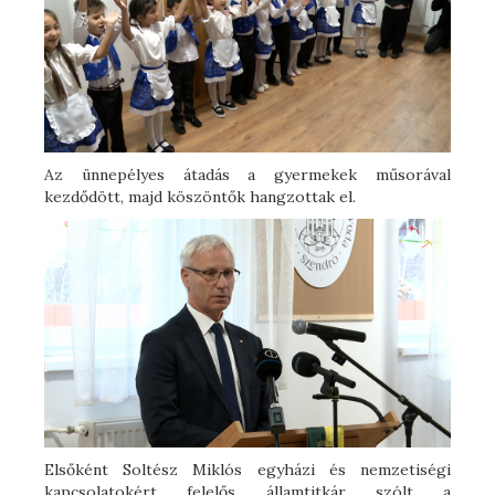
Az ünnepélyes átadás a gyermekek műsorával
kezdődött, majd köszöntők hangzottak el.
Elsőként Soltész Miklós egyházi és nemzetiségi
kapcsolatokért felelős államtitkár szólt a