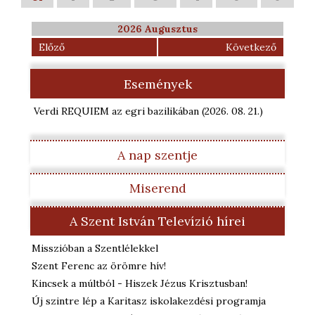
2026 Augusztus
Előző
Következő
Események
Verdi REQUIEM az egri bazilikában
(2026. 08. 21.
)
A nap szentje
Miserend
A Szent István Televízió hírei
Misszióban a Szentlélekkel
Szent Ferenc az örömre hív!
Kincsek a múltból - Hiszek Jézus Krisztusban!
Új szintre lép a Karitasz iskolakezdési programja