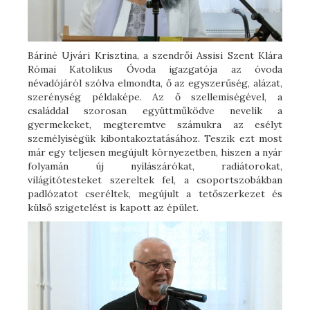
Báriné Ujvári Krisztina, a szendrői Assisi Szent Klára
Római Katolikus Óvoda igazgatója az óvoda
névadójáról szólva elmondta, ő az egyszerűség, alázat,
szerénység példaképe. Az ő szellemiségével, a
családdal szorosan együttműködve nevelik a
gyermekeket, megteremtve számukra az esélyt
személyiségük kibontakoztatásához. Teszik ezt most
már egy teljesen megújult környezetben, hiszen a nyár
folyamán új nyílászárókat, radiátorokat,
világítótesteket szereltek fel, a csoportszobákban
padlózatot cseréltek, megújult a tetőszerkezet és
külső szigetelést is kapott az épület.