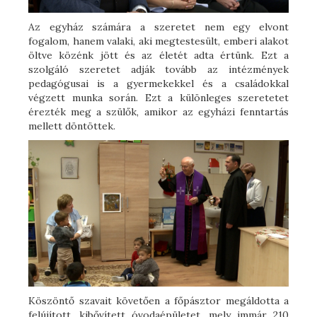
Az egyház számára a szeretet nem egy elvont
fogalom, hanem valaki, aki megtestesült, emberi alakot
öltve közénk jött és az életét adta értünk. Ezt a
szolgáló szeretet adják tovább az intézmények
pedagógusai is a gyermekekkel és a családokkal
végzett munka során. Ezt a különleges szeretetet
érezték meg a szülők, amikor az egyházi fenntartás
mellett döntöttek.
Köszöntő szavait követően a főpásztor megáldotta a
felújított, kibővített óvodaépületet, mely immár 210