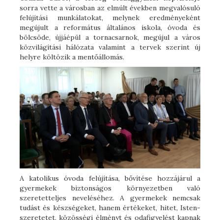
sorra vette a városban az elmúlt években megvalósuló
felújítási munkálatokat, melynek eredményeként
megújult a református általános iskola, óvoda és
bölcsöde, újjáépül a tornacsarnok, megújul a város
közvilágítási hálózata valamint a tervek szerint új
helyre költözik a mentőállomás.
A katolikus óvoda felújítása, bővítése hozzájárul a
gyermekek biztonságos környezetben való
szeretetteljes neveléséhez. A gyermekek nemcsak
tudást és készségeket, hanem értékeket, hitet, Isten-
szeretetet, közösségi élményt és odafigyelést kapnak