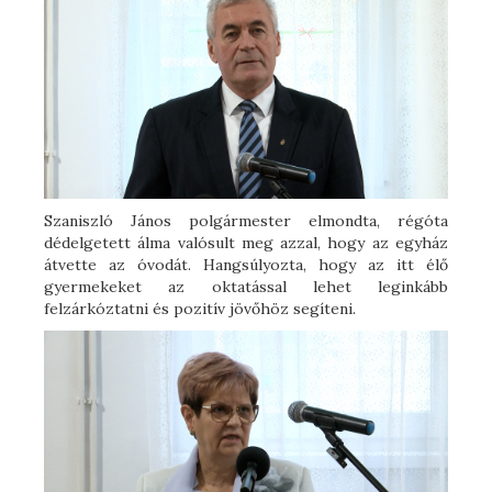
Szaniszló János polgármester elmondta, régóta
dédelgetett álma valósult meg azzal, hogy az egyház
átvette az óvodát. Hangsúlyozta, hogy az itt élő
gyermekeket az oktatással lehet leginkább
felzárkóztatni és pozitív jövőhöz segíteni.