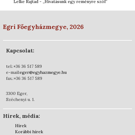
Lelke Rajtad - „Hivatásunk egy reményre szól”
Egri Főegyházmegye, 2026
Kapcsolat:
tel.:+36 36 517 589
e-mail:
eger@egyhazmegye.hu
fax.:+36 36 517 589
3300 Eger,
Széchenyi u. 1.
Hírek, média:
Hírek
Korábbi hírek