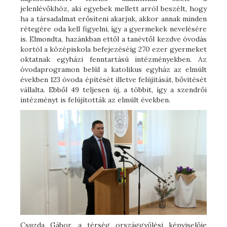
jelenlévőkhöz, aki egyebek mellett arról beszélt, hogy
ha a társadalmat erősíteni akarjuk, akkor annak minden
rétegére oda kell figyelni, így a gyermekek nevelésére
is. Elmondta, hazánkban ettől a tanévtől kezdve óvodás
kortól a középiskola befejezéséig 270 ezer gyermeket
oktatnak egyházi fenntartású intézményekben. Az
óvodaprogramon belül a katolikus egyház az elmúlt
években 123 óvoda építését illetve felújítását, bővítését
vállalta. Ebből 49 teljesen új, a többit, így a szendrői
intézményt is felújították az elmúlt években.
Csuzda Gábor, a térség országgyűlési képviselője