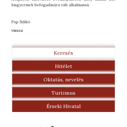
kisgyermek befogadására vált alkalmassá.
Pap Ildikó
vissza
Keresés
Hitélet
Oktatás, nevelés
Turizmus
Érseki Hivatal