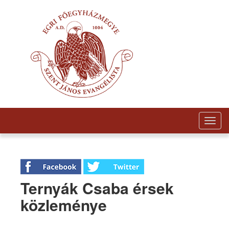
Togg
navig
Ternyák Csaba érsek
közleménye