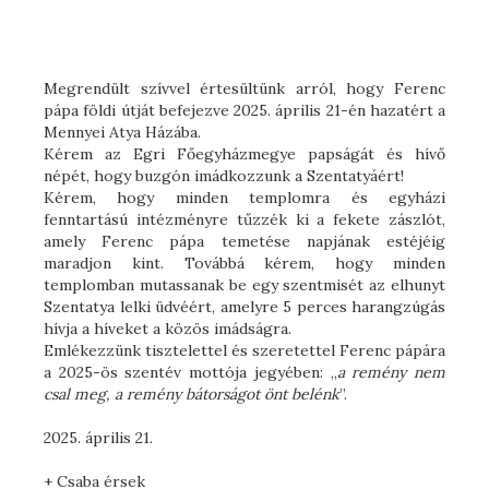
Megrendült szívvel értesültünk arról, hogy Ferenc
pápa földi útját befejezve 2025. április 21-én hazatért a
Mennyei Atya Házába.
Kérem az Egri Főegyházmegye papságát és hívő
népét, hogy buzgón imádkozzunk a Szentatyáért!
Kérem, hogy minden templomra és egyházi
fenntartású intézményre tűzzék ki a fekete zászlót,
amely Ferenc pápa temetése napjának estéjéig
maradjon kint. Továbbá kérem, hogy minden
templomban mutassanak be egy szentmisét az elhunyt
Szentatya lelki üdvéért, amelyre 5 perces harangzúgás
hívja a híveket a közös imádságra.
Emlékezzünk tisztelettel és szeretettel Ferenc pápára
a 2025-ös szentév mottója jegyében: „
a remény nem
csal meg, a remény bátorságot önt belénk
”.
2025. április 21.
+ Csaba érsek