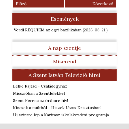
Előző
Következő
Események
Verdi REQUIEM az egri bazilikában
(2026. 08. 21.
)
A nap szentje
Miserend
A Szent István Televízió hírei
Lelke Rajtad - Családegyház
Misszióban a Szentlélekkel
Szent Ferenc az örömre hív!
Kincsek a múltból - Hiszek Jézus Krisztusban!
Új szintre lép a Karitasz iskolakezdési programja