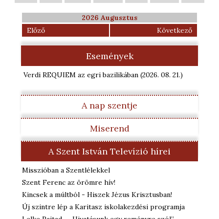
2026 Augusztus
Előző
Következő
Események
Verdi REQUIEM az egri bazilikában
(2026. 08. 21.
)
A nap szentje
Miserend
A Szent István Televízió hírei
Misszióban a Szentlélekkel
Szent Ferenc az örömre hív!
Kincsek a múltból - Hiszek Jézus Krisztusban!
Új szintre lép a Karitasz iskolakezdési programja