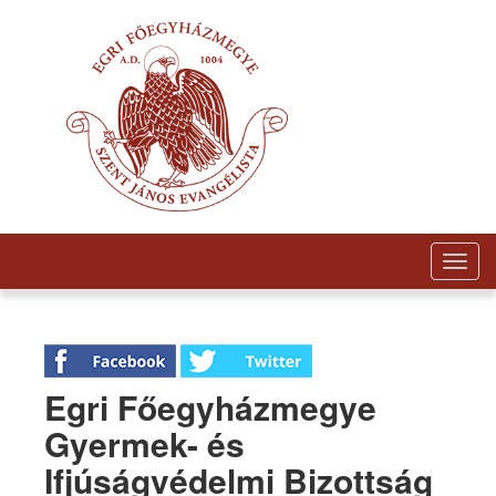
Togg
navig
Egri Főegyházmegye
Gyermek- és
Ifjúságvédelmi Bizottság