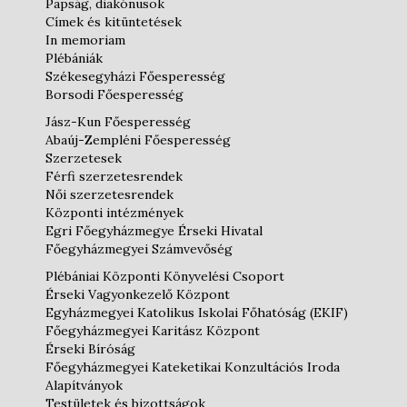
Papság, diakónusok
Címek és kitüntetések
In memoriam
Plébániák
Székesegyházi Főesperesség
Borsodi Főesperesség
Jász-Kun Főesperesség
Abaúj-Zempléni Főesperesség
Szerzetesek
Férfi szerzetesrendek
Női szerzetesrendek
Központi intézmények
Egri Főegyházmegye Érseki Hivatal
Főegyházmegyei Számvevőség
Plébániai Központi Könyvelési Csoport
Érseki Vagyonkezelő Központ
Egyházmegyei Katolikus Iskolai Főhatóság (EKIF)
Főegyházmegyei Karitász Központ
Érseki Bíróság
Főegyházmegyei Kateketikai Konzultációs Iroda
Alapítványok
Testületek és bizottságok