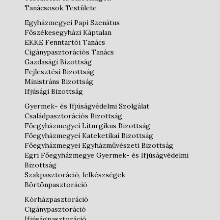
Tanácsosok Testülete
Egyházmegyei Papi Szenátus
Főszékesegyházi Káptalan
EKKE Fenntartói Tanács
Cigánypasztorációs Tanács
Gazdasági Bizottság
Fejlesztési Bizottság
Ministráns Bizottság
Ifjúsági Bizottság
Gyermek- és Ifjúságvédelmi Szolgálat
Családpasztorációs Bizottság
Főegyházmegyei Liturgikus Bizottság
Főegyházmegyei Kateketikai Bizottság
Főegyházmegyei Egyházművészeti Bizottság
Egri Főegyházmegye Gyermek- és Ifjúságvédelmi
Bizottság
Szakpasztoráció, lelkészségek
Börtönpasztoráció
Kórházpasztoráció
Cigánypasztoráció
Ifjúságpasztoráció