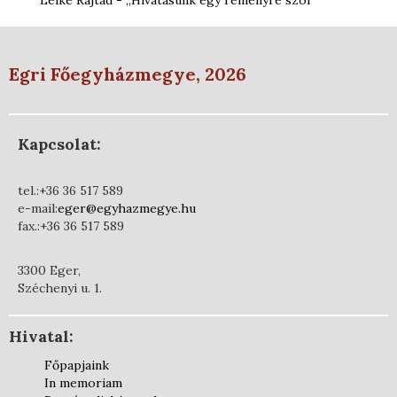
Lelke Rajtad - „Hivatásunk egy reményre szól”
Egri Főegyházmegye, 2026
Kapcsolat:
tel.:+36 36 517 589
e-mail:
eger@egyhazmegye.hu
fax.:+36 36 517 589
3300 Eger,
Széchenyi u. 1.
Hivatal:
Főpapjaink
In memoriam