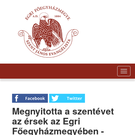
Togg
navig
Megnyitotta a szentévet
az érsek az Egri
Főegyházmegyében -