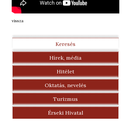
vissza
Keresés
Hírek, média
Hitélet
Oktatás, nevelés
Turizmus
Érseki Hivatal