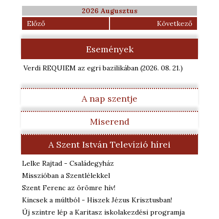
2026 Augusztus
Előző
Következő
Események
Verdi REQUIEM az egri bazilikában
(2026. 08. 21.
)
A nap szentje
Miserend
A Szent István Televízió hírei
Lelke Rajtad - Családegyház
Misszióban a Szentlélekkel
Szent Ferenc az örömre hív!
Kincsek a múltból - Hiszek Jézus Krisztusban!
Új szintre lép a Karitasz iskolakezdési programja