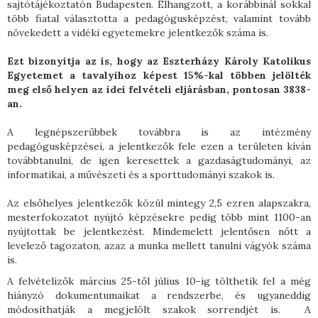
sajtótájékoztatón Budapesten. Elhangzott, a korábbinál sokkal
több fiatal választotta a pedagógusképzést, valamint tovább
növekedett a vidéki egyetemekre jelentkezők száma is.
Ezt bizonyítja az is, hogy az Eszterházy Károly Katolikus
Egyetemet a tavalyihoz képest 15%-kal többen jelölték
meg első helyen az idei felvételi eljárásban, pontosan 3838-
an.
A legnépszerűbbek továbbra is az intézmény
pedagógusképzései, a jelentkezők fele ezen a területen kíván
továbbtanulni, de igen keresettek a gazdaságtudományi, az
informatikai, a művészeti és a sporttudományi szakok is.
Az elsőhelyes jelentkezők közül mintegy 2,5 ezren alapszakra,
mesterfokozatot nyújtó képzésekre pedig több mint 1100-an
nyújtottak be jelentkezést. Mindemelett jelentősen nőtt a
levelező tagozaton, azaz a munka mellett tanulni vágyók száma
is.
A felvételizők március 25-től július 10-ig tölthetik fel a még
hiányzó dokumentumaikat a rendszerbe, és ugyaneddig
módosíthatják a megjelölt szakok sorrendjét is. A