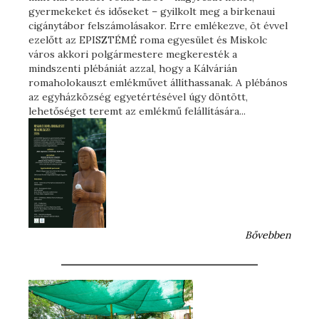
gyermekeket és időseket – gyilkolt meg a birkenaui
cigánytábor felszámolásakor. Erre emlékezve, öt évvel
ezelőtt az EPISZTÉMÉ roma egyesület és Miskolc
város akkori polgármestere megkeresték a
mindszenti plébániát azzal, hogy a Kálvárián
romaholokauszt emlékművet állíthassanak. A plébános
az egyházközség egyetértésével úgy döntött,
lehetőséget teremt az emlékmű felállítására...
Bővebben