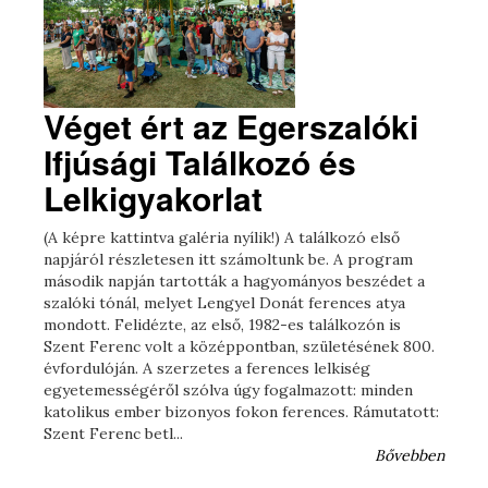
Véget ért az Egerszalóki
Ifjúsági Találkozó és
Lelkigyakorlat
(A képre kattintva galéria nyílik!) A találkozó első
napjáról részletesen itt számoltunk be. A program
második napján tartották a hagyományos beszédet a
szalóki tónál, melyet Lengyel Donát ferences atya
mondott. Felidézte, az első, 1982-es találkozón is
Szent Ferenc volt a középpontban, születésének 800.
évfordulóján. A szerzetes a ferences lelkiség
egyetemességéről szólva úgy fogalmazott: minden
katolikus ember bizonyos fokon ferences. Rámutatott:
Szent Ferenc betl...
Bővebben