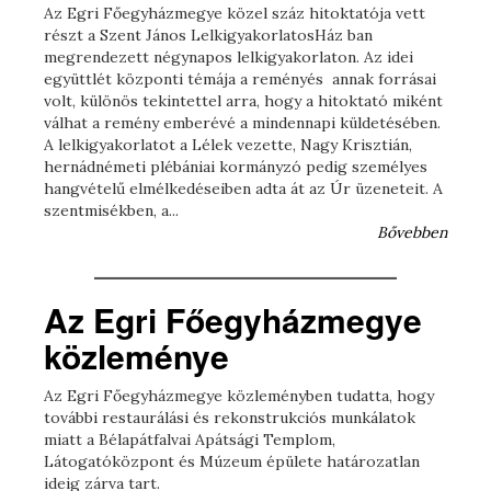
Az Egri Főegyházmegye közel száz hitoktatója vett
részt a Szent János LelkigyakorlatosHáz ban
megrendezett négynapos lelkigyakorlaton. Az idei
együttlét központi témája a reményés annak forrásai
volt, különös tekintettel arra, hogy a hitoktató miként
válhat a remény emberévé a mindennapi küldetésében.
A lelkigyakorlatot a Lélek vezette, Nagy Krisztián,
hernádnémeti plébániai kormányzó pedig személyes
hangvételű elmélkedéseiben adta át az Úr üzeneteit. A
szentmisékben, a...
Bővebben
Az Egri Főegyházmegye
közleménye
Az Egri Főegyházmegye közleményben tudatta, hogy
további restaurálási és rekonstrukciós munkálatok
miatt a Bélapátfalvai Apátsági Templom,
Látogatóközpont és Múzeum épülete határozatlan
ideig zárva tart.