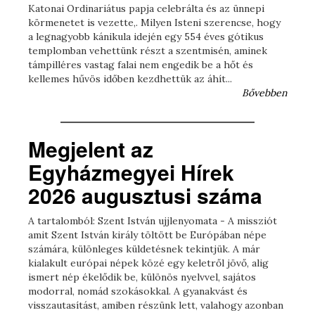
Katonai Ordinariátus papja celebrálta és az ünnepi
körmenetet is vezette,. Milyen Isteni szerencse, hogy
a legnagyobb kánikula idején egy 554 éves gótikus
templomban vehettünk részt a szentmisén, aminek
támpilléres vastag falai nem engedik be a hőt és
kellemes hűvös időben kezdhettük az áhít...
Bővebben
Megjelent az
Egyházmegyei Hírek
2026 augusztusi száma
A tartalomból: Szent István ujjlenyomata - A missziót
amit Szent István király töltött be Európában népe
számára, különleges küldetésnek tekintjük. A már
kialakult európai népek közé egy keletről jövő, alig
ismert nép ékelődik be, különös nyelvvel, sajátos
modorral, nomád szokásokkal. A gyanakvást és
visszautasítást, amiben részünk lett, valahogy azonban