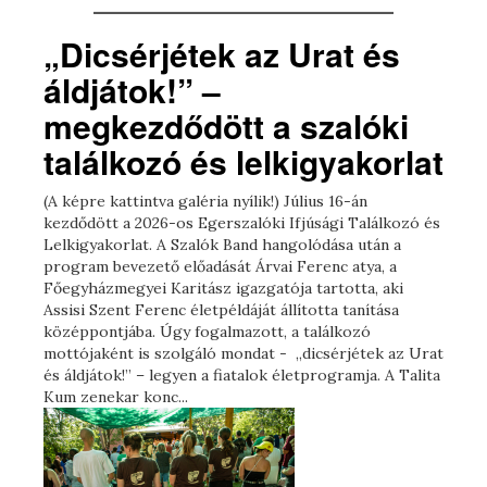
„Dicsérjétek az Urat és
áldjátok!” –
megkezdődött a szalóki
találkozó és lelkigyakorlat
(A képre kattintva galéria nyílik!) Július 16-án
kezdődött a 2026-os Egerszalóki Ifjúsági Találkozó és
Lelkigyakorlat. A Szalók Band hangolódása után a
program bevezető előadását Árvai Ferenc atya, a
Főegyházmegyei Karitász igazgatója tartotta, aki
Assisi Szent Ferenc életpéldáját állította tanítása
középpontjába. Úgy fogalmazott, a találkozó
mottójaként is szolgáló mondat - „dicsérjétek az Urat
és áldjátok!” – legyen a fiatalok életprogramja. A Talita
Kum zenekar konc...