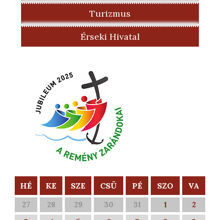
Turizmus
Érseki Hivatal
HÉ
KE
SZE
CSÜ
PÉ
SZO
VA
27
28
29
30
31
1
2