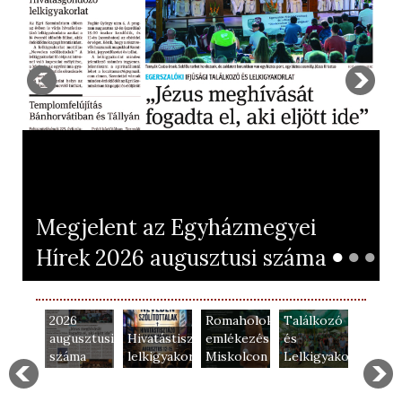
Megjelent az Egyházmegyei
Megjelent
Véget ért
●
●
●
Hírek 2026 augusztusi száma
az
az
Egyházmegyei
Egerszalóki
Hírek
Ifjúsági
2026
Romaholokauszt
Találkozó
Porciu
augusztusi
Hivatástisztázó
emlékezés
és
búcsú
száma
lelkigyakorlat
Miskolcon
Lelkigyakorlat
Jászb