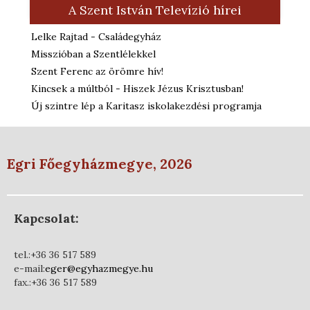
A Szent István Televízió hírei
Lelke Rajtad - Családegyház
Misszióban a Szentlélekkel
Szent Ferenc az örömre hív!
Kincsek a múltból - Hiszek Jézus Krisztusban!
Új szintre lép a Karitasz iskolakezdési programja
Egri Főegyházmegye, 2026
Kapcsolat:
tel.:+36 36 517 589
e-mail:
eger@egyhazmegye.hu
fax.:+36 36 517 589