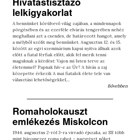
Hivatástisztázó
lelkigyakorlat
A bennünket körülvevő világ zajában, a mindennapok
pörgésében és az ezerféle elvárás tengerében nehéz
meghallani azt a csendes, de határozott hangot, amely
a mélyből szólít meg bennünket. Augusztus 12. és 15.
között az egri szeminárium kapui nyitva állnak azok
előtt a fiatal férfiak előtt, akik fel merik tenni
maguknak a kérdést: Vajon mi Isten terve az
életemmel? Papnak hív-e az Úr? A hívás a zaj
közepette érkezik A mai fiatalok élete tele van
választási lehetőségekkel,...
Bővebben
Romaholokauszt
emlékezés Miskolcon
1944. augusztus 2-ról 3-ra virradó éjszaka, az SS több
mint háromezer roma rabot – nagyrészt nőket,