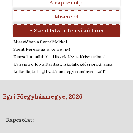
A nap szentje
Miserend
A Szent István Televízió hírei
Misszióban a Szentlélekkel
Szent Ferenc az örömre hív!
Kincsek a múltból - Hiszek Jézus Krisztusban!
Új szintre lép a Karitasz iskolakezdési programja
Lelke Rajtad - „Hivatásunk egy reményre szól”
Egri Főegyházmegye, 2026
Kapcsolat: