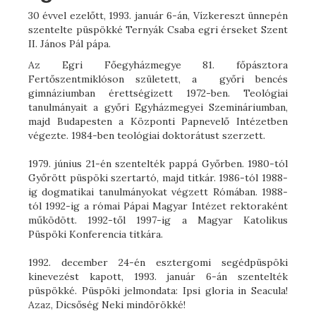
30 évvel ezelőtt, 1993. január 6-án, Vízkereszt ünnepén
szentelte püspökké Ternyák Csaba egri érseket Szent
II. János Pál pápa.
Az Egri Főegyházmegye 81. főpásztora
Fertőszentmiklóson született, a győri bencés
gimnáziumban érettségizett 1972-ben. Teológiai
tanulmányait a győri Egyházmegyei Szemináriumban,
majd Budapesten a Központi Papnevelő Intézetben
végezte. 1984-ben teológiai doktorátust szerzett.
1979. június 21-én szentelték pappá Győrben. 1980-tól
Győrött püspöki szertartó, majd titkár. 1986-tól 1988-
ig dogmatikai tanulmányokat végzett Rómában. 1988-
tól 1992-ig a római Pápai Magyar Intézet rektoraként
működött. 1992-től 1997-ig a Magyar Katolikus
Püspöki Konferencia titkára.
1992. december 24-én esztergomi segédpüspöki
kinevezést kapott, 1993. január 6-án szentelték
püspökké. Püspöki jelmondata: Ipsi gloria in Seacula!
Azaz, Dicsőség Neki mindörökké!