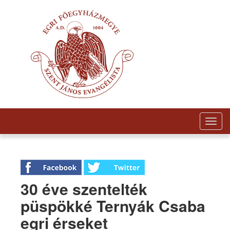
Togg
navig
30 éve szentelték
püspökké Ternyák Csaba
egri érseket