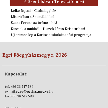
A Szent István Televízió hírei
Lelke Rajtad - Családegyház
Misszióban a Szentlélekkel
Szent Ferenc az örömre hív!
Kincsek a múltból - Hiszek Jézus Krisztusban!
Új szintre lép a Karitasz iskolakezdési programja
Egri Főegyházmegye, 2026
Kapcsolat:
tel.:+36 36 517 589
e-mail:
eger@egyhazmegye.hu
fax.:+36 36 517 589