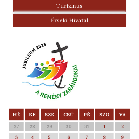
Turizmus
Érseki Hivatal
HÉ
KE
SZE
CSÜ
PÉ
SZO
VA
27
28
29
30
31
1
2
3
4
5
6
7
8
9