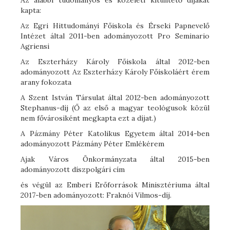
Az alábbi tudományos és közéleti kitüntető díjakat
kapta:
Az Egri Hittudományi Főiskola és Érseki Papnevelő
Intézet által 2011-ben adományozott Pro Seminario
Agriensi
Az Eszterházy Károly Főiskola által 2012-ben
adományozott Az Eszterházy Károly Főiskoláért érem
arany fokozata
A Szent István Társulat által 2012-ben adományozott
Stephanus-díj (Ő az első a magyar teológusok közül
nem fővárosiként megkapta ezt a díjat.)
A Pázmány Péter Katolikus Egyetem által 2014-ben
adományozott Pázmány Péter Emlékérem
Ajak Város Önkormányzata által 2015-ben
adományozott díszpolgári cím
és végül az Emberi Erőforrások Minisztériuma által
2017-ben adományozott: Fraknói Vilmos-díj.