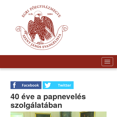
Togg
navig
40 éve a papnevelés
szolgálatában