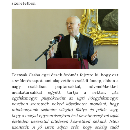
szeretetben.
Ternyák Csaba egri érsek örömét fejezte ki, hogy ezt
a születésnapot, ami alapvetően családi ünnep, ebben a
nagy családban, paptársakkal, növendékekkel,
munkatársakkal együtt tartja a rektor. „
Az
egyházmegye püspökeként az Egri Főegyházmegye
nevében szeretnék neked köszönetet mondani, hogy
mindannyiunk számára világító fáklya és példa vagy,
hogy a magad egyszerűségével és közvetlenségével saját
életeden keresztül hitelesen közvetíted nekünk Isten
üzenetét. A jó Isten adjon erőt, hogy sokáig tudd