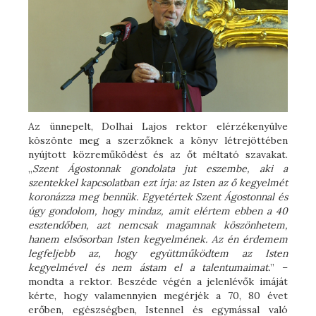
Az ünnepelt, Dolhai Lajos rektor elérzékenyülve
köszönte meg a szerzőknek a könyv létrejöttében
nyújtott közreműködést és az őt méltató szavakat.
„
Szent Ágostonnak gondolata jut eszembe, aki a
szentekkel kapcsolatban ezt írja: az Isten az ő kegyelmét
koronázza meg bennük. Egyetértek Szent Ágostonnal és
úgy gondolom, hogy mindaz, amit elértem ebben a 40
esztendőben, azt nemcsak magamnak köszönhetem,
hanem elsősorban Isten kegyelmének. Az én érdemem
legfeljebb az, hogy együttműködtem az Isten
kegyelmével és nem ástam el a talentumaimat.
” –
mondta a rektor. Beszéde végén a jelenlévők imáját
kérte, hogy valamennyien megérjék a 70, 80 évet
erőben, egészségben, Istennel és egymással való