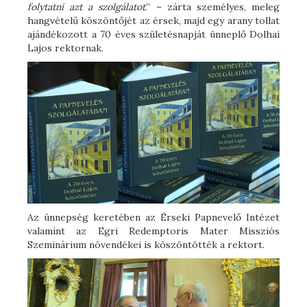
folytatni azt a szolgálatot
.” – zárta személyes, meleg
hangvételű köszöntőjét az érsek, majd egy arany tollat
ajándékozott a 70 éves születésnapját ünneplő Dolhai
Lajos rektornak.
Az ünnepség keretében az Érseki Papnevelő Intézet
valamint az Egri Redemptoris Mater Missziós
Szeminárium növendékei is köszöntötték a rektort.