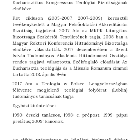
Eucharisztikus Kongresszus Teológiai Bizottságának
elnökévé.
Két cikluson (2005-2007, 2007-2009) keresztül
tevékenykedett a Magyar Felsőoktatási Akkreditációs
Bizottság tagjaként. 2007 óta az MKPK Liturgikus
Bizottsága Szakértői Testületének tagja. 2008-ban a
Magyar Rektori Konferencia Hittudományi Bizottsága
elnökévé választották. 2017 decemberében a Szent
István Tudományos Akadémia Hittudományi Osztálya
rendes tagjává választotta. Székfoglaló előadását Az
Eucharisztia teológiája és a Missale Romanum címmel
tartotta 2018. április 9-én
2017 óta a Teologia w Polsce, Lengyelországban
félévente megjelenő teológiai folyóirat (Lublin)
tudományos tanácsának tagja.
Egyházi kitüntetései:
1990: érseki tanácsos, 1998: c. prépost, 1999: pápai
prelátus; 2009: kanonok.