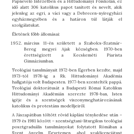
Papnevelő Intézetben és a Hittudományi Főiskolán, ez
idő alatt 306 katolikus papot tanított és nevelt, akik
jelenleg az egri, a váci vagy a Debrecen-nyíregyházi
egyházmegyében és a határon túl látják el
szolgálatukat.
Életének főbb állomásai:
március 11-én született a Szabolcs-Szatmár-
Bereg megyei Ajak községben. 1970-ben
érettségizett a Kecskeméti Piarista
Gimnáziumban.
Teológiai tanulmányait 1972-ben Egerben kezdte, majd
1973-tól 1978-ig a Rk. Hittudományi Akadémia
hallgatója volt Budapesten. 1977-ben szentelték pappá.
Teológiai doktorátusát a Budapesti Római Katolikus
Hittudományi Akadémián szerezte 1978-ban, Isten
igéje és a szentségek viszonymeghatározásának
katolikus és protestáns modelljeiről.
A Jászapátiban töltött rövid kápláni ténykedése után –
1979 és 1981 között – szentségtani-liturgikus teológiai
posztgraduális tanulmányokat folytatott Rómában a
Szent Anzelm Egyetemen, ahol szaklicenciátust