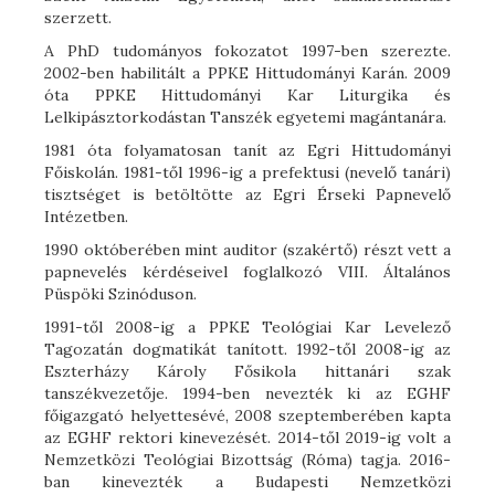
szerzett.
A PhD tudományos fokozatot 1997-ben szerezte.
2002-ben habilitált a PPKE Hittudományi Karán. 2009
óta PPKE Hittudományi Kar Liturgika és
Lelkipásztorkodástan Tanszék egyetemi magántanára.
1981 óta folyamatosan tanít az Egri Hittudományi
Főiskolán. 1981-től 1996-ig a prefektusi (nevelő tanári)
tisztséget is betöltötte az Egri Érseki Papnevelő
Intézetben.
1990 októberében mint auditor (szakértő) részt vett a
papnevelés kérdéseivel foglalkozó VIII. Általános
Püspöki Szinóduson.
1991-től 2008-ig a PPKE Teológiai Kar Levelező
Tagozatán dogmatikát tanított. 1992-től 2008-ig az
Eszterházy Károly Fősikola hittanári szak
tanszékvezetője. 1994-ben nevezték ki az EGHF
főigazgató helyettesévé, 2008 szeptemberében kapta
az EGHF rektori kinevezését. 2014-től 2019-ig volt a
Nemzetközi Teológiai Bizottság (Róma) tagja. 2016-
ban kinevezték a Budapesti Nemzetközi