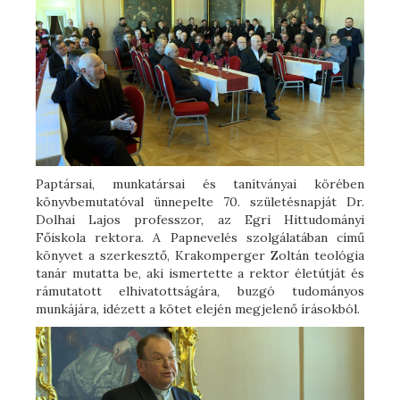
Paptársai, munkatársai és tanítványai körében
könyvbemutatóval ünnepelte 70. születésnapját Dr.
Dolhai Lajos professzor, az Egri Hittudományi
Főiskola rektora. A Papnevelés szolgálatában című
könyvet a szerkesztő, Krakomperger Zoltán teológia
tanár mutatta be, aki ismertette a rektor életútját és
rámutatott elhivatottságára, buzgó tudományos
munkájára, idézett a kötet elején megjelenő írásokból.