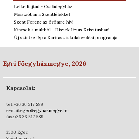
Lelke Rajtad - Családegyház
Misszióban a Szentlélekkel
Szent Ferenc az örömre hív!
Kincsek a múltból - Hiszek Jézus Krisztusban!
Új szintre lép a Karitasz iskolakezdési programja
Egri Főegyházmegye, 2026
Kapcsolat:
tel.:+36 36 517 589
e-mail:
eger@egyhazmegye.hu
fax.:+36 36 517 589
3300 Eger,
Széchenyi u. 1.