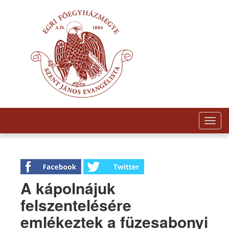
Togg
navig
A kápolnájuk
felszentelésére
emlékeztek a füzesabonyi