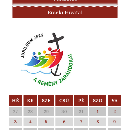
Érseki Hivatal
HÉ
KE
SZE
CSÜ
PÉ
SZO
VA
27
28
29
30
31
1
2
3
4
5
6
7
8
9