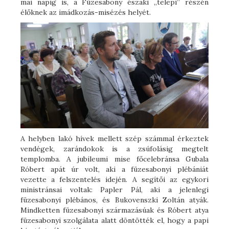
mai napig is, a Füzesabony északi „telepi” részén
élőknek az imádkozás-misézés helyét.
A helyben lakó hívek mellett szép számmal érkeztek
vendégek, zarándokok is a zsúfolásig megtelt
templomba. A jubileumi mise főcelebránsa Gubala
Róbert apát úr volt, aki a füzesabonyi plébániát
vezette a felszentelés idején. A segítői az egykori
ministránsai voltak: Papler Pál, aki a jelenlegi
füzesabonyi plébános, és Bukovenszki Zoltán atyák.
Mindketten füzesabonyi származásúak és Róbert atya
füzesabonyi szolgálata alatt döntötték el, hogy a papi