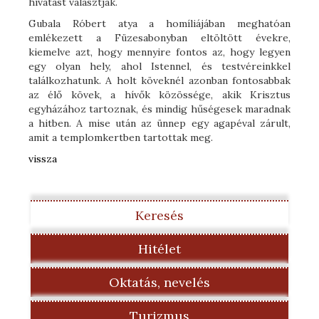
hivatást választják.
Gubala Róbert atya a homíliájában meghatóan
emlékezett a Füzesabonyban eltöltött évekre,
kiemelve azt, hogy mennyire fontos az, hogy legyen
egy olyan hely, ahol Istennel, és testvéreinkkel
találkozhatunk. A holt köveknél azonban fontosabbak
az élő kövek, a hívők közössége, akik Krisztus
egyházához tartoznak, és mindig hűségesek maradnak
a hitben. A mise után az ünnep egy agapéval zárult,
amit a templomkertben tartottak meg.
vissza
Keresés
Hitélet
Oktatás, nevelés
Turizmus