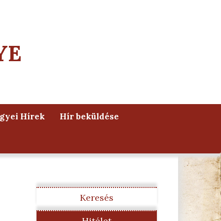
YE
yei Hírek
Hír beküldése
Keresés
Hitélet