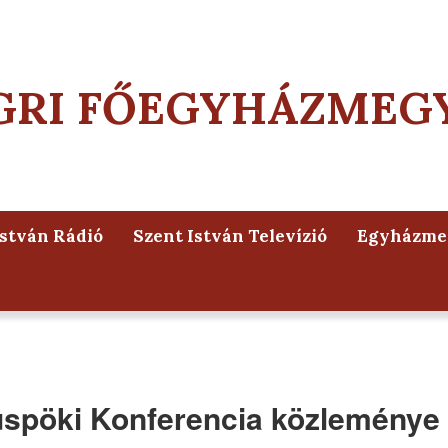
GRI FŐEGYHÁZMEG
István Rádió
Szent István Televízió
Egyházmeg
üspöki Konferencia közleménye