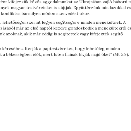
ként kifejezzük közös aggodalmunkat az Ukrajnában zajló háború m
ények magyar testvéreinket is sújtják. Együttérzünk mindazokkal é
s konfliktus bármilyen módon szenvedést okoz.
, lehetőségei szerint legyen segítségére minden menekültnek. A
ízásából már az első naptól kezdve gondoskodik a menekültekről é
 azoknak, akik már eddig is segítettek vagy kifejezték segítő
ó kéréséhez. Kérjük a paptestvéreket, hogy lehetőleg minden
 békességben élők, mert Isten fiainak hívják majd őket” (Mt 5,9).