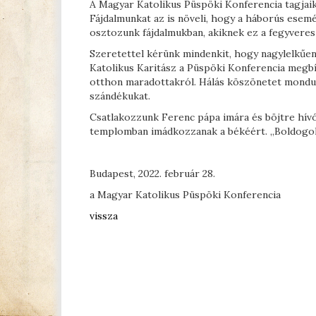
A Magyar Katolikus Püspöki Konferencia tagjai
Fájdalmunkat az is növeli, hogy a háborús esem
osztozunk fájdalmukban, akiknek ez a fegyvere
Szeretettel kérünk mindenkit, hogy nagylelkűen
Katolikus Karitász a Püspöki Konferencia megb
otthon maradottakról. Hálás köszönetet mondunk
szándékukat.
Csatlakozzunk Ferenc pápa imára és böjtre hív
templomban imádkozzanak a békéért. „Boldogok a
Budapest, 2022. február 28.
a Magyar Katolikus Püspöki Konferencia
vissza