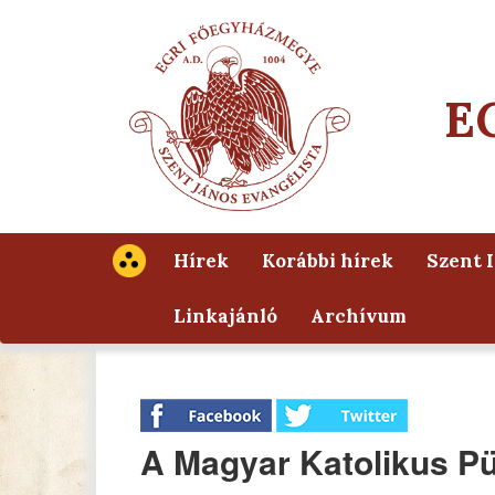
E
Hírek
Korábbi hírek
Szent 
Linkajánló
Archívum
A Magyar Katolikus P