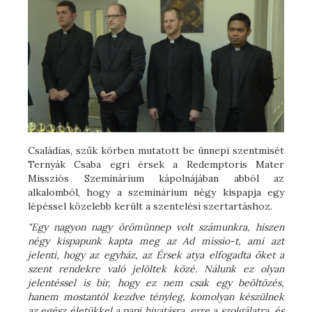
Családias, szűk körben mutatott be ünnepi szentmisét
Ternyák Csaba egri érsek a Redemptoris Mater
Missziós Szeminárium kápolnájában abból az
alkalomból, hogy a szeminárium négy kispapja egy
lépéssel közelebb került a szentelési szertartáshoz.
"Egy nagyon nagy örömünnep volt számunkra, hiszen
négy kispapunk kapta meg az Ad missio-t, ami azt
jelenti, hogy az egyház, az Érsek atya elfogadta őket a
szent rendekre való jelöltek közé. Nálunk ez olyan
jelentéssel is bír, hogy ez nem csak egy beöltözés,
hanem mostantól kezdve tényleg, komolyan készülnek
az egész életükkel a papi hivatásra, erre a szolgálatra, és