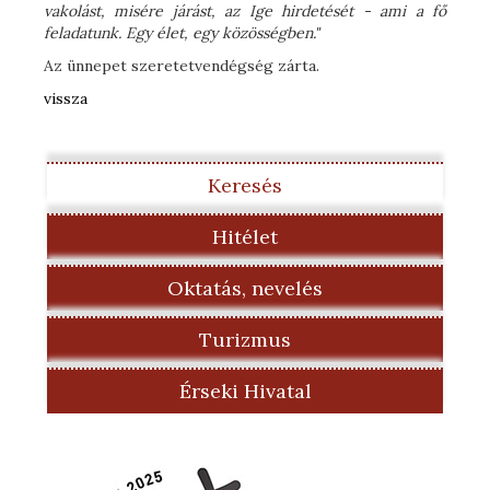
vakolást, misére járást, az Ige hirdetését - ami a fő
feladatunk. Egy élet, egy közösségben."
Az ünnepet szeretetvendégség zárta.
vissza
Keresés
Hitélet
Oktatás, nevelés
Turizmus
Érseki Hivatal