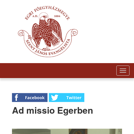
Togg
navig
Ad missio Egerben