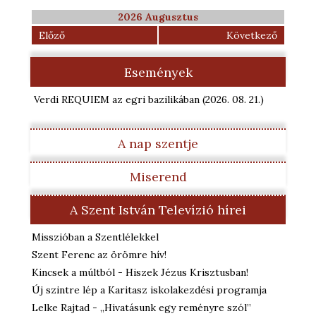
2026 Augusztus
Előző
Következő
Események
Verdi REQUIEM az egri bazilikában
(2026. 08. 21.
)
A nap szentje
Miserend
A Szent István Televízió hírei
Misszióban a Szentlélekkel
Szent Ferenc az örömre hív!
Kincsek a múltból - Hiszek Jézus Krisztusban!
Új szintre lép a Karitasz iskolakezdési programja
Lelke Rajtad - „Hivatásunk egy reményre szól”