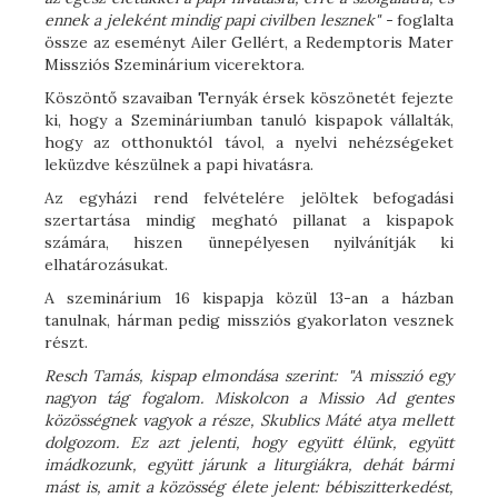
ennek a jeleként mindig papi civilben lesznek" -
foglalta
össze az eseményt Ailer Gellért, a Redemptoris Mater
Missziós Szeminárium vicerektora.
Köszöntő szavaiban Ternyák érsek köszönetét fejezte
ki, hogy a Szemináriumban tanuló kispapok vállalták,
hogy az otthonuktól távol, a nyelvi nehézségeket
leküzdve készülnek a papi hivatásra.
Az egyházi rend felvételére jelöltek befogadási
szertartása mindig megható pillanat a kispapok
számára, hiszen ünnepélyesen nyilvánítják ki
elhatározásukat.
A szeminárium 16 kispapja közül 13-an a házban
tanulnak, hárman pedig missziós gyakorlaton vesznek
részt.
Resch Tamás, kispap elmondása szerint: "A misszió egy
nagyon tág fogalom. Miskolcon a Missio Ad gentes
közösségnek vagyok a része, Skublics Máté atya mellett
dolgozom. Ez azt jelenti, hogy együtt élünk, együtt
imádkozunk, együtt járunk a liturgiákra, dehát bármi
mást is, amit a közösség élete jelent: bébiszitterkedést,