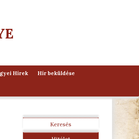
YE
yei Hírek
Hír beküldése
Keresés
Hitélet