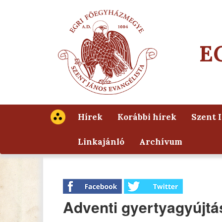
E
Hírek
Korábbi hírek
Szent 
Linkajánló
Archívum
Adventi gyertyagyújt