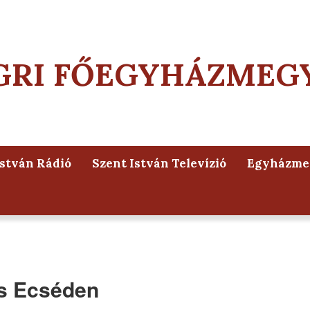
GRI FŐEGYHÁZMEG
István Rádió
Szent István Televízió
Egyházmeg
ás Ecséden