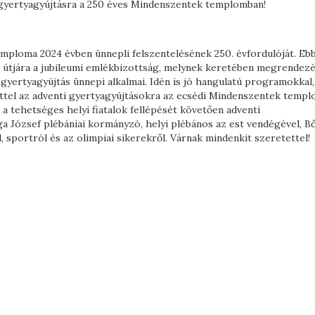
i gyertyagyújtásra a 250 éves Mindenszentek templomban!
ploma 2024 évben ünnepli felszentelésének 250. évfordulóját. Ebb
 útjára a jubileumi emlékbizottság, melynek keretében megrendez
yertyagyújtás ünnepi alkalmai. Idén is jó hangulatú programokkal,
ttel az adventi gyertyagyújtásokra az ecsédi Mindenszentek temp
a tehetséges helyi fiatalok fellépését követően adventi
a József plébániai kormányzó, helyi plébános az est vendégével, 
, sportról és az olimpiai sikerekről. Várnak mindenkit szeretettel!