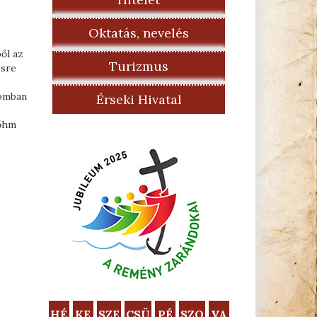
Oktatás, nevelés
ől az
Turizmus
ésre
lomban
Érseki Hivatal
Bőhm
HÉ
KE
SZE
CSÜ
PÉ
SZO
VA