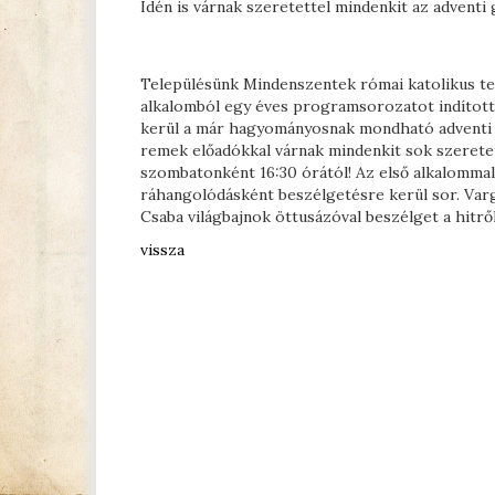
Idén is várnak szeretettel mindenkit az advent
Településünk Mindenszentek római katolikus tem
alkalomból egy éves programsorozatot indított
kerül a már hagyományosnak mondható adventi g
remek előadókkal várnak mindenkit sok szerete
szombatonként 16:30 órától! Az első alkalommal 
ráhangolódásként beszélgetésre kerül sor. Varg
Csaba világbajnok öttusázóval beszélget a hitről
vissza