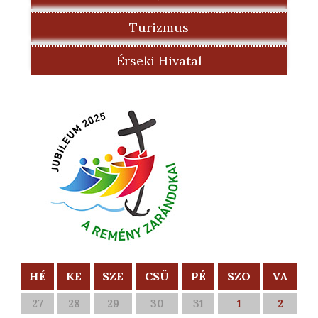
Turizmus
Érseki Hivatal
HÉ
KE
SZE
CSÜ
PÉ
SZO
VA
27
28
29
30
31
1
2