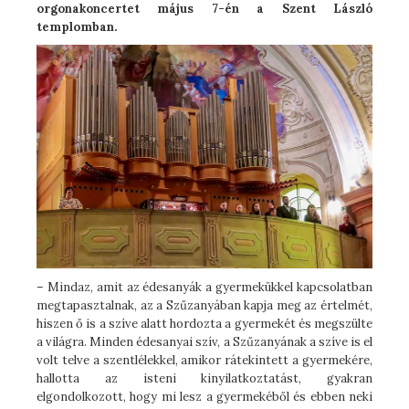
orgonakoncertet május 7-én a Szent László
templomban.
– Mindaz, amit az édesanyák a gyermekükkel kapcsolatban
megtapasztalnak, az a Szűzanyában kapja meg az értelmét,
hiszen ő is a szíve alatt hordozta a gyermekét és megszülte
a világra. Minden édesanyai szív, a Szűzanyának a szíve is el
volt telve a szentlélekkel, amikor rátekintett a gyermekére,
hallotta az isteni kinyilatkoztatást, gyakran
elgondolkozott, hogy mi lesz a gyermekéből és ebben neki