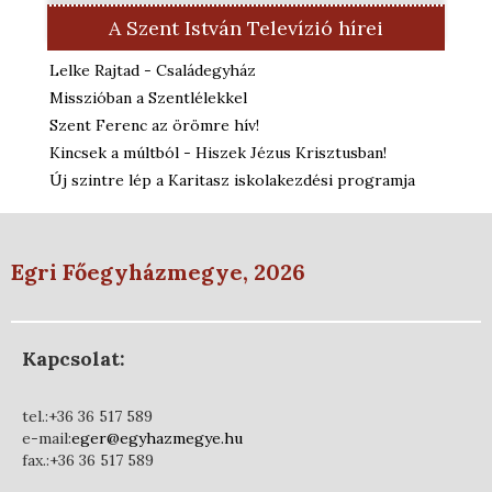
A Szent István Televízió hírei
Lelke Rajtad - Családegyház
Misszióban a Szentlélekkel
Szent Ferenc az örömre hív!
Kincsek a múltból - Hiszek Jézus Krisztusban!
Új szintre lép a Karitasz iskolakezdési programja
Egri Főegyházmegye, 2026
Kapcsolat:
tel.:+36 36 517 589
e-mail:
eger@egyhazmegye.hu
fax.:+36 36 517 589