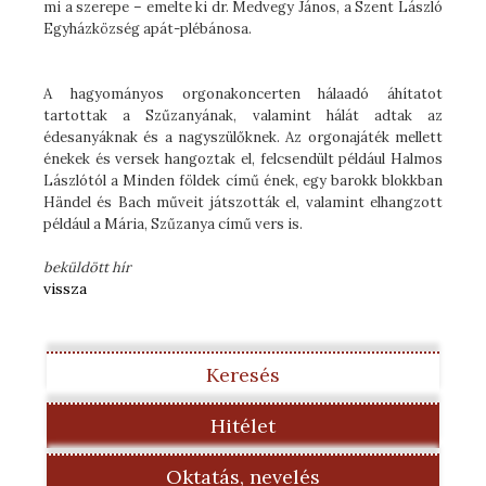
mi a szerepe – emelte ki dr. Medvegy János, a Szent László
Egyházközség apát-plébánosa.
A hagyományos orgonakoncerten hálaadó áhítatot
tartottak a Szűzanyának, valamint hálát adtak az
édesanyáknak és a nagyszülőknek. Az orgonajáték mellett
énekek és versek hangoztak el, felcsendült például Halmos
Lászlótól a Minden földek című ének, egy barokk blokkban
Händel és Bach műveit játszották el, valamint elhangzott
például a Mária, Szűzanya című vers is.
beküldött hír
vissza
Keresés
Hitélet
Oktatás, nevelés