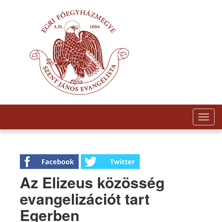
Togg
navig
Az Elizeus közösség
evangelizációt tart
Egerben