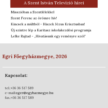
A Szent István Televízió hírei
Misszióban a Szentlélekkel
Szent Ferenc az örömre hív!
Kincsek a múltból - Hiszek Jézus Krisztusban!
Új szintre lép a Karitasz iskolakezdési programja
Lelke Rajtad - „Hivatásunk egy reményre szól”
Egri Főegyházmegye, 2026
Kapcsolat:
tel.:+36 36 517 589
e-mail:
eger@egyhazmegye.hu
fax.:+36 36 517 589