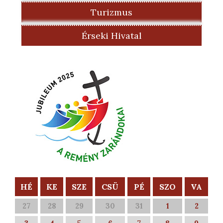
Turizmus
Érseki Hivatal
HÉ
KE
SZE
CSÜ
PÉ
SZO
VA
27
28
29
30
31
1
2