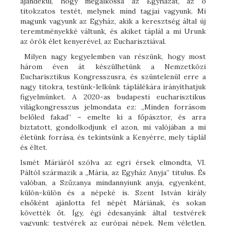
ajándékul, hogy megalkossa az Egyházat, az ő
titokzatos testét, melynek mind tagjai vagyunk. Mi
magunk vagyunk az Egyház, akik a keresztség által új
teremtményekké váltunk, és akiket táplál a mi Urunk
az örök élet kenyerével, az Eucharisztiával.
Milyen nagy kegyelemben van részünk, hogy most
három éven át készülhetünk a Nemzetközi
Eucharisztikus Kongresszusra, és szüntelenül erre a
nagy titokra, testünk-lelkünk táplálékára irányíthatjuk
figyelmünket. A 2020-as budapesti eucharisztikus
világkongresszus jelmondata ez: „Minden forrásom
belőled fakad” – emelte ki a főpásztor, és arra
biztatott, gondolkodjunk el azon, mi valójában a mi
életünk forrása, és tekintsünk a Kenyérre, mely táplál
és éltet.
Ismét Máriáról szólva az egri érsek elmondta, VI.
Páltól származik a „Mária, az Egyház Anyja” titulus. És
valóban, a Szűzanya mindannyiunk anyja, egyenként,
külön-külön és a népeké is. Szent István király
elsőként ajánlotta fel népét Máriának, és sokan
követték őt. Így, égi édesanyánk által testvérek
vagyunk: testvérek az európai népek. Nem véletlen,