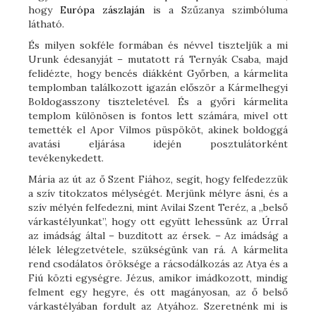
hogy
Európa zászlaján
is a Szűzanya szimbóluma
látható.
És milyen sokféle formában és névvel tiszteljük a mi
Urunk édesanyját – mutatott rá Ternyák Csaba, majd
felidézte, hogy bencés diákként Győrben, a kármelita
templomban találkozott igazán először a Kármelhegyi
Boldogasszony tiszteletével. És a győri kármelita
templom különösen is fontos lett számára, mivel ott
temették el Apor Vilmos püspököt, akinek boldoggá
avatási eljárása idején posztulátorként
tevékenykedett.
Mária az út az ő Szent Fiához, segít, hogy felfedezzük
a szív titokzatos mélységét. Merjünk mélyre ásni, és a
szív mélyén felfedezni, mint Avilai Szent Teréz, a „belső
várkastélyunkat”, hogy ott együtt lehessünk az Úrral
az imádság által – buzdított az érsek. – Az imádság a
lélek lélegzetvétele, szükségünk van rá. A kármelita
rend csodálatos öröksége a rácsodálkozás az Atya és a
Fiú közti egységre. Jézus, amikor imádkozott, mindig
felment egy hegyre, és ott magányosan, az ő belső
várkastélyában fordult az Atyához. Szeretnénk mi is