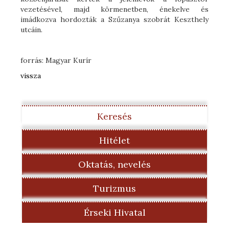
vezetésével, majd körmenetben, énekelve és
imádkozva hordozták a Szűzanya szobrát Keszthely
utcáin.
forrás: Magyar Kurír
vissza
Keresés
Hitélet
Oktatás, nevelés
Turizmus
Érseki Hivatal