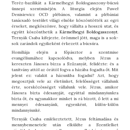
Teréz-bazilikát a Kármelhegyi Boldogasszony-búcsú
ünnepi szentmiséjén. A liturgia elején Paweł
Denisiewicz OCD plébános, valamint a plébániai
tanácsadó testület világi elnöke köszöntötték az egri
érseket, megköszönve, hogy vállalta a hosszú utat, és
együtt köszönthetik a
Kármelhegyi Boldogasszonyt
.
Ternyák Csaba kifejezte, örömmel jött, maga is a sok-
sok zarándok egyikeként érkezett a búcsúra.
Homíliája elején a főpásztor a szentmise
evangéliumához kapcsolódva, melyben Jézus a
kereszten Jánosra bízza a Szűzanyát, felidézte: és a
tanítvány attól az órától fogva a házába fogadta őt. Mit
jelent ez: valakit a házunkba fogadni? Azt, hogy
megosztjuk vele az életünket, felelősséget vállalunk
érte, sorsközösséget vállalunk vele. Jézus, amikor
Jánosra bízta édesanyját, egyúttal mindannyiunkra
bízta őt, és ugyanakkor minket is rá bízott, ő lett a mi
mennyei édesanyánk, egyenként, külön-külön
mindannyiunké.
Ternyák Csaba emlékeztetett, Jézus feltámadása és
mennybemenetele után elküldte a Szentlelket