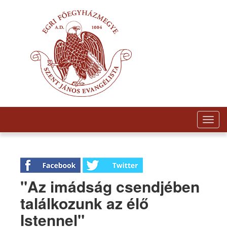
Togg
navig
"Az imádság csendjében
találkozunk az élő
Istennel"