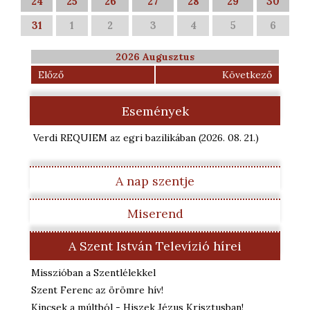
24
25
26
27
28
29
30
31
1
2
3
4
5
6
2026 Augusztus
Előző
Következő
Események
Verdi REQUIEM az egri bazilikában
(2026. 08. 21.
)
A nap szentje
Miserend
A Szent István Televízió hírei
Misszióban a Szentlélekkel
Szent Ferenc az örömre hív!
Kincsek a múltból - Hiszek Jézus Krisztusban!