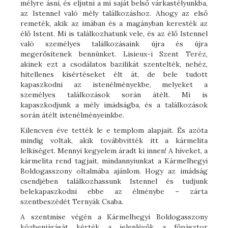
mélyre ásni, és eljutni a mi saját belső várkastélyunkba,
az Istennel való mély találkozáshoz. Ahogy az első
remeték, akik az imában és a magányban keresték az
élő Istent. Mi is találkozhatunk vele, és az élő Istennel
való személyes találkozásaink újra és újra
megerősítenek bennünket. Lisieux-i Szent Teréz,
akinek ezt a csodálatos bazilikát szentelték, nehéz,
hitellenes kísértéseket élt át, de bele tudott
kapaszkodni az istenélményekbe, melyeket a
személyes találkozások során átélt. Mi is
kapaszkodjunk a mély imádságba, és a találkozások
során átélt istenélményeinkbe.
Kilencven éve tették le e templom alapjait. És azóta
mindig voltak, akik továbbvitték itt a kármelita
lelkiséget. Mennyi kegyelem áradt ki innen! A híveket, a
kármelita rend tagjait, mindannyiunkat a Kármelhegyi
Boldogasszony oltalmába ajánlom. Hogy az imádság
csendjében találkozhassunk Istennel és tudjunk
belekapaszkodni ebbe az élménybe – zárta
szentbeszédét Ternyák Csaba.
A szentmise végén a Kármelhegyi Boldogasszony
közbenjárását kérték a jelenlévők a főpásztor