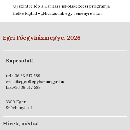
Új szintre lép a Karitasz iskolakezdési programja
Lelke Rajtad - „Hivatásunk egy reményre szól”
Egri Főegyházmegye, 2026
Kapcsolat:
tel.:+36 36 517 589
e-mail:
eger@egyhazmegye.hu
fax.:+36 36 517 589
3300 Eger,
Széchenyi u. 1.
Hírek, média: