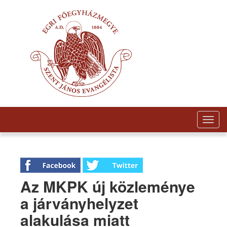
Togg
navig
Az MKPK új közleménye
a járványhelyzet
alakulása miatt