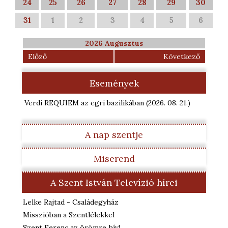
24
25
26
27
28
29
30
31
1
2
3
4
5
6
2026 Augusztus
Előző
Következő
Események
Verdi REQUIEM az egri bazilikában
(2026. 08. 21.
)
A nap szentje
Miserend
A Szent István Televízió hírei
Lelke Rajtad - Családegyház
Misszióban a Szentlélekkel
Szent Ferenc az örömre hív!