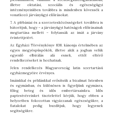
illetve oktatási, szociális és egészségügyi
intézményeinkben továbbra is mindenben kövessék a
vonatkozó járványügyi előírásokat.
7. A plébániai és a szerzetesközösségeket továbbra is
bátorítjuk, hogy – a járványügyi hatóságok előírásainak
megtartása mellett – folytassák az imát a járvány
érintettjeiért.
Az Egyházi Törvénykönyv 838. kánonja értelmében az
egyes megyéspüspökök, illetve akik a jogban velük
egyenlő elbírálás alá esnek, ettől eltérő
rendelkezéseket is hozhatnak.
Jelen rendelkezés Magyarország latin szertartású
egyházmegyéire érvényes.
Imáinkkal és példánkkal erősítsük a bizalmat Istenben
és egymásban, és különösen is figyeljünk egymásra,
főleg beteg és idős embertársainkra. Idős
paptestvéreinket tisztelettel kérjük, hogy ebben a
helyzetben fokozottan vigyázzanak egészségükre, a
fiatalokat pedig buzdítjuk, hogy legyenek
segítségükre.