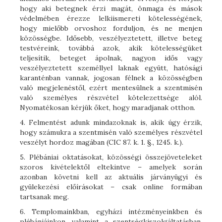
hogy aki betegnek érzi magát, önmaga és mások
védelmében érezze lelkiismereti kötelességének,
hogy mielőbb orvoshoz forduljon, és ne menjen
közösségbe. Idősebb, veszélyeztetett, illetve beteg
testvéreink, továbbá azok, akik kötelességüket
teljesítik, beteget ápolnak, nagyon idős vagy
veszélyeztetett személlyel laknak együtt, hatósági
karanténban vannak, jogosan félnek a közösségben
való megjelenéstől, ezért mentesülnek a szentmisén
való személyes részvétel kötelezettsége alól.
Nyomatékosan kérjük őket, hogy maradjanak otthon.
4. Felmentést adunk mindazoknak is, akik úgy érzik,
hogy számukra a szentmisén való személyes részvétel
veszélyt hordoz magában (CIC 87. k. 1. §., 1245. k.).
5. Plébániai oktatásokat, közösségi összejöveteleket
szoros kivételektől eltekintve – amelyek során
azonban követni kell az aktuális járványügyi és
gyülekezési előírásokat – csak online formában
tartsanak meg.
6. Templomainkban, egyházi intézményeinkben és
plébániáinkon, valamint a szentségkiszolgáltatásban,