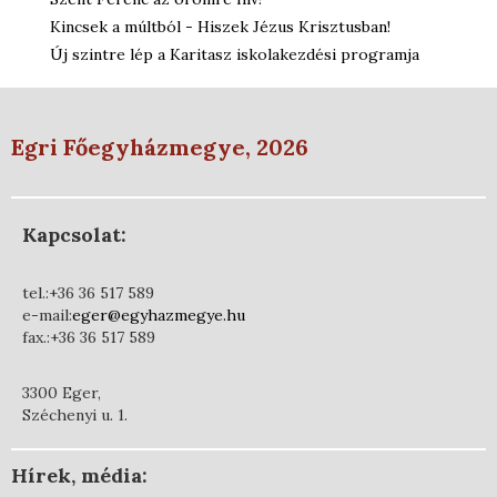
Kincsek a múltból - Hiszek Jézus Krisztusban!
Új szintre lép a Karitasz iskolakezdési programja
Egri Főegyházmegye, 2026
Kapcsolat:
tel.:+36 36 517 589
e-mail:
eger@egyhazmegye.hu
fax.:+36 36 517 589
3300 Eger,
Széchenyi u. 1.
Hírek, média: