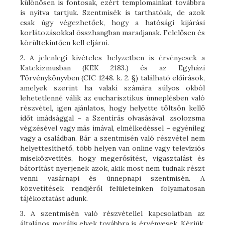
különösen is fontosak, ezért templomainkat továbbra
is nyitva tartjuk. Szentmisék is tarthatóak, de azok
csak úgy végezhetőek, hogy a hatósági kijárási
korlátozásokkal összhangban maradjanak. Felelősen és
körültekintően kell eljárni.
2. A jelenlegi kivételes helyzetben is érvényesek a
Katekizmusban (KEK 2183.) és az Egyházi
Törvénykönyvben (CIC 1248. k. 2. §) található előírások,
amelyek szerint ha valaki számára súlyos okból
lehetetlenné válik az eucharisztikus ünneplésben való
részvétel, igen ajánlatos, hogy helyette töltsön kellő
időt imádsággal – a Szentírás olvasásával, zsolozsma
végzésével vagy más imával, elmélkedéssel – egyénileg
vagy a családban. Bár a szentmisén való részvétel nem
helyettesíthető, több helyen van online vagy televíziós
miseközvetítés, hogy megerősítést, vigasztalást és
bátorítást nyerjenek azok, akik most nem tudnak részt
venni vasárnapi és ünnepnapi szentmisén. A
közvetítések rendjéről felületeinken folyamatosan
tájékoztatást adunk.
3. A szentmisén való részvétellel kapcsolatban az
általános morális elvek továbbra is érvényesek. Kérjük,