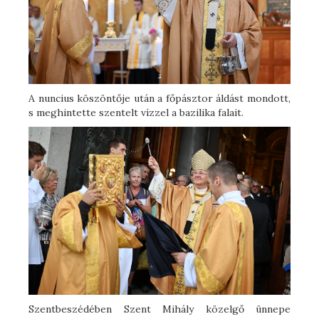
A nuncius köszöntője után a főpásztor áldást mondott,
s meghintette szentelt vízzel a bazilika falait.
Szentbeszédében Szent Mihály közelgő ünnepe