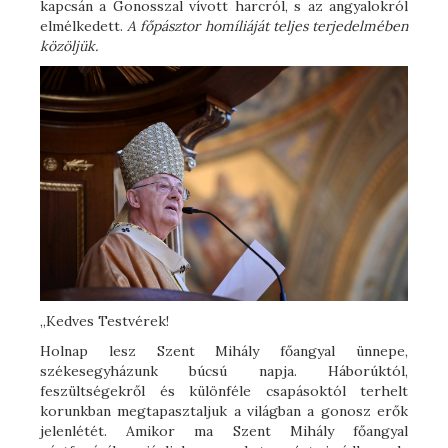
kapcsán a Gonosszal vívott harcról, s az angyalokról
elmélkedett.
A főpásztor homíliáját teljes terjedelmében
közöljük.
„Kedves Testvérek!
Holnap lesz Szent Mihály főangyal ünnepe,
székesegyházunk búcsú napja. Háborúktól,
feszültségekről és különféle csapásoktól terhelt
korunkban megtapasztaljuk a világban a gonosz erők
jelenlétét. Amikor ma Szent Mihály főangyal