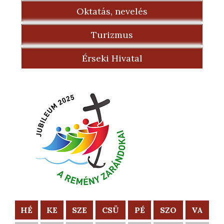
Oktatás, nevelés
Turizmus
Érseki Hivatal
HÉ
KE
SZE
CSÜ
PÉ
SZO
VA