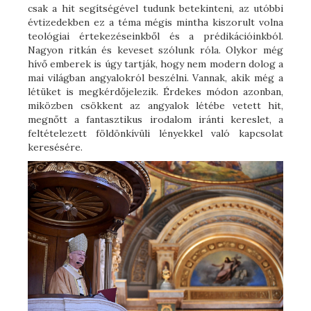
csak a hit segítségével tudunk betekinteni, az utóbbi
évtizedekben ez a téma mégis mintha kiszorult volna
teológiai értekezéseinkből és a prédikációinkból.
Nagyon ritkán és keveset szólunk róla. Olykor még
hívő emberek is úgy tartják, hogy nem modern dolog a
mai világban angyalokról beszélni. Vannak, akik még a
létüket is megkérdőjelezik. Érdekes módon azonban,
miközben csökkent az angyalok létébe vetett hit,
megnőtt a fantasztikus irodalom iránti kereslet, a
feltételezett földönkívüli lényekkel való kapcsolat
keresésére.