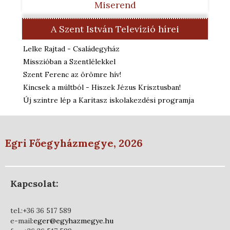
Miserend
A Szent István Televízió hírei
Lelke Rajtad - Családegyház
Misszióban a Szentlélekkel
Szent Ferenc az örömre hív!
Kincsek a múltból - Hiszek Jézus Krisztusban!
Új szintre lép a Karitasz iskolakezdési programja
Egri Főegyházmegye, 2026
Kapcsolat:
tel.:+36 36 517 589
e-mail:
eger@egyhazmegye.hu