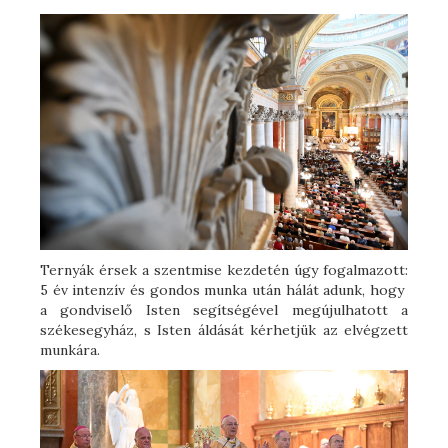
Ternyák érsek a szentmise kezdetén úgy fogalmazott:
5 év intenzív és gondos munka után hálát adunk, hogy
a gondviselő Isten segítségével megújulhatott a
székesegyház, s Isten áldását kérhetjük az elvégzett
munkára.