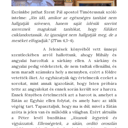
Eszünkbe juthat Szent Pál apostol Timóteusnak szóló
intelme:
„Jön idő, amikor az egészséges tanítást nem
hallgatják szívesen, hanem saját ízlésük szerint
szereznek maguknak tanítókat, hogy fülüket
csiklandoztassák. Az igazságot nem hallgatják meg, de a
meséket elfogadják.“
(2Tim 4,3-4).
A Jelenések könyvéből vett ünnepi
szentleckében arról hallottunk, ahogy Mihály és
angyalai harcoltak a sárkány ellen. A sárkány és
angyalai pedig védekeztek, de nem tudtak ellenállni, és
nem maradt számukra hely a mennyben, ezért a földre
vetették őket. Az egyházatyák úgy értelmezik ezeket a
sorokat, mint annak igazolását, hogy Isten próbára
tette az angyalokat és ennek során került sor a harcra.
Ennek fényében értelmezték azt a harcot is, amelyet a
Sátán az Egyház ellen folytat, és amely harc az idők
végéig tart. Tapasztaljuk, hogy ma is dúl, mivel a Sátán
azóta is jelen van és működik a világban. Ezért aktuális
a Péter levél buzdítása:
„Józanok legyetek és
vigyázzatok. Ellenségetek, a sátán, ordító oroszlán