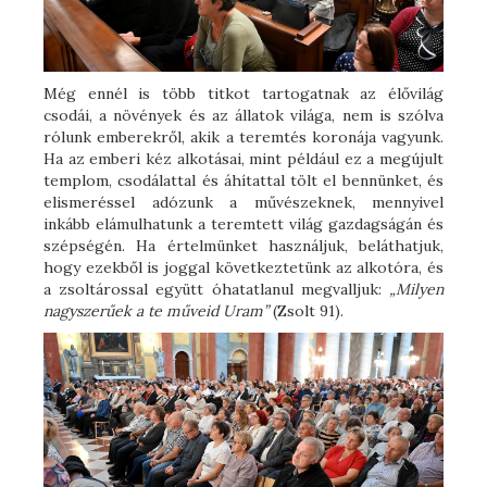
Még ennél is több titkot tartogatnak az élővilág
csodái, a növények és az állatok világa, nem is szólva
rólunk emberekről, akik a teremtés koronája vagyunk.
Ha az emberi kéz alkotásai, mint például ez a megújult
templom, csodálattal és áhítattal tölt el bennünket, és
elismeréssel adózunk a művészeknek, mennyivel
inkább elámulhatunk a teremtett világ gazdagságán és
szépségén. Ha értelmünket használjuk, beláthatjuk,
hogy ezekből is joggal következtetünk az alkotóra, és
a zsoltárossal együtt óhatatlanul megvalljuk:
„Milyen
nagyszerűek a te műveid Uram”
(Zsolt 91).