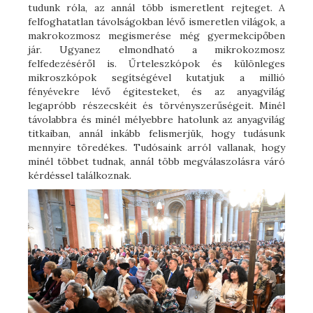
tudunk róla, az annál több ismeretlent rejteget. A
felfoghatatlan távolságokban lévő ismeretlen világok, a
makrokozmosz megismerése még gyermekcipőben
jár. Ugyanez elmondható a mikrokozmosz
felfedezéséről is. Űrteleszkópok és különleges
mikroszkópok segítségével kutatjuk a millió
fényévekre lévő égitesteket, és az anyagvilág
legapróbb részecskéit és törvényszerűségeit. Minél
távolabbra és minél mélyebbre hatolunk az anyagvilág
titkaiban, annál inkább felismerjük, hogy tudásunk
mennyire töredékes. Tudósaink arról vallanak, hogy
minél többet tudnak, annál több megválaszolásra váró
kérdéssel találkoznak.