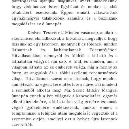
pártfogásába ajánljuk magunkat, azért imádkozunk,
hogy védelmezze Isten Egyházát és minket is, akik
oltalmáért esedezünk. Éppen emiatt választottuk
egyházmegyei találkozónk számára és a bazilikánk
megáldására az ő ünnepét.
Kedves Testvérek! Minden vasárnap, amikor a
szentmisén elimádkozzuk a hitvallást, megvalljuk, hogy
hiszünk az egy Istenben, mennynek és földnek, minden
láthatónak és láthatatlannak Teremtőjében.
Hitvallásunkban mennyről és földről, a látható és a
láthatatlan világról van szó. A föld, és minden, ami a
világban látható az az emberek világa, míg a menny az
Isten, az angyalok és a többi szellemi teremtmények
világa. Hitvallásunk szavai arra utalnak, hogy minden,
ami létezik, az egész teremtés Isten műve, aki mindezt
a semmiből alkotta meg. Ma, Szent Mihály főangyal
ünnepén ennek a két világnak a kapcsolatára, egymás
elleni küzdelmére, a láthatatlan világ erejére és annak
végső győzelmére emlékeztünk, amikor ennek a
templomnak, a felújítás utáni megáldását végeztük el a
szentmise elején, amellyel ezt a helyet újra Istennek
szenteltük.