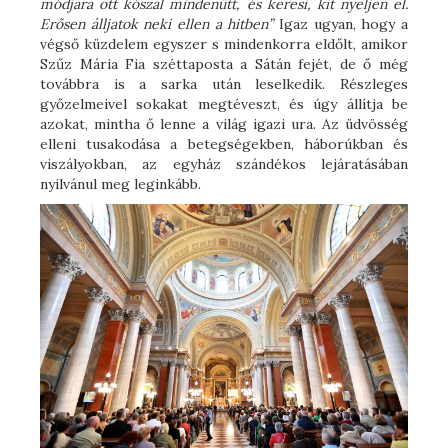
módjára ott kószál mindenütt, és keresi, kit nyeljen el.
Erősen álljatok neki ellen a hitben”
Igaz ugyan, hogy a
végső küzdelem egyszer s mindenkorra eldőlt, amikor
Szűz Mária Fia széttaposta a Sátán fejét, de ő még
továbbra is a sarka után leselkedik. Részleges
győzelmeivel sokakat megtéveszt, és úgy állítja be
azokat, mintha ő lenne a világ igazi ura. Az üdvösség
elleni tusakodása a betegségekben, háborúkban és
viszályokban, az egyház szándékos lejáratásában
nyilvánul meg leginkább.