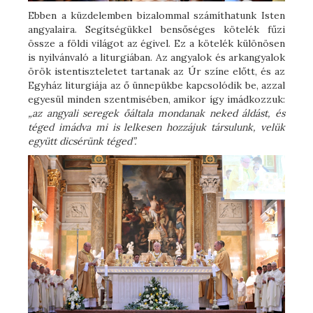
Ebben a küzdelemben bizalommal számíthatunk Isten
angyalaira. Segítségükkel bensőséges kötelék fűzi
össze a földi világot az égivel. Ez a kötelék különösen
is nyilvánvaló a liturgiában. Az angyalok és arkangyalok
örök istentiszteletet tartanak az Úr színe előtt, és az
Egyház liturgiája az ő ünnepükbe kapcsolódik be, azzal
egyesül minden szentmisében, amikor így imádkozzuk:
„az angyali seregek őáltala mondanak neked áldást, és
téged imádva mi is lelkesen hozzájuk társulunk, velük
együtt dicsérünk téged”.