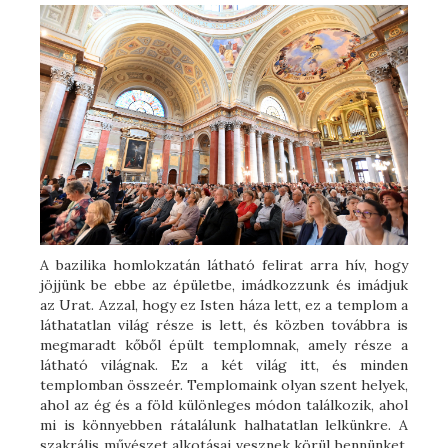
A bazilika homlokzatán látható felirat arra hív, hogy
jöjjünk be ebbe az épületbe, imádkozzunk és imádjuk
az Urat. Azzal, hogy ez Isten háza lett, ez a templom a
láthatatlan világ része is lett, és közben továbbra is
megmaradt kőből épült templomnak, amely része a
látható világnak. Ez a két világ itt, és minden
templomban összeér. Templomaink olyan szent helyek,
ahol az ég és a föld különleges módon találkozik, ahol
mi is könnyebben rátalálunk halhatatlan lelkünkre. A
szakrális művészet alkotásai vesznek körül bennünket,