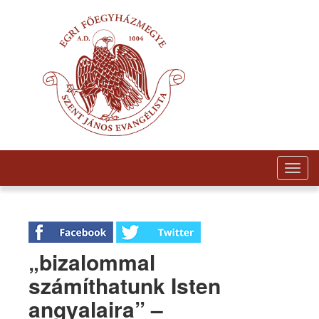
Togg
navig
„bizalommal
számíthatunk Isten
angyalaira” –