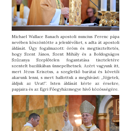
Michael Wallace Banach apostoli nuncius Ferenc pápa
nevében köszöntötte a jelenlévőket, s adta át apostoli
áldását. Úgy fogalmazott: öröm és megtiszteltetés,
hogy Szent János, Szent Mihály és a Boldogságos
Szűzanya Szeplőtelen fogantatása tiszteletére
szentelt bazilikában ünnepelhetnek. Azért vagyunk itt,
mert Jézus Krisztus, a szegletkő barátai és követői
akarunk lenni, s mert hallottuk a meghívást: „Jöjjetek,
áldjuk az Urat!”. Isten áldását kérte az érsekre,
papjaira és az Egri Főegyházmegye hívő közösségére.