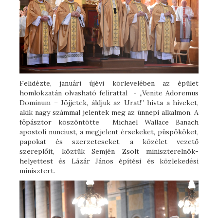
Felidézte, januári újévi körlevelében az épület
homlokzatán olvasható felirattal - „Venite Adoremus
Dominum – Jöjjetek, áldjuk az Urat!” hívta a híveket,
akik nagy számmal jelentek meg az ünnepi alkalmon. A
főpásztor köszöntötte Michael Wallace Banach
apostoli nunciust, a megjelent érsekeket, püspököket,
papokat és szerzeteseket, a közélet vezető
szereplőit, köztük Semjén Zsolt miniszterelnök-
helyettest és Lázár János építési és közlekedési
minisztert.