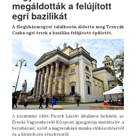
megáldották a felújított
egri bazilikát
A főegyházmegyei találkozón áldotta meg Ternyák
Csaba egri érsek a bazilika felújított épületét.
A szentmise előtt Ficzek László általános helynök, az
Érseki Vagyonkezelő Központ igazgatója mutatta be a
beruházást, szólt a nagyszabású munka előkészítéséről
és a kivitelezés részleteiről.