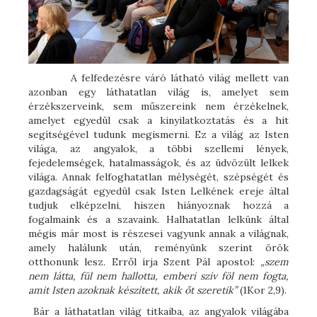
A felfedezésre váró látható világ mellett van
azonban egy láthatatlan világ is, amelyet sem
érzékszerveink, sem műszereink nem érzékelnek,
amelyet egyedül csak a kinyilatkoztatás és a hit
segítségével tudunk megismerni. Ez a világ az Isten
világa, az angyalok, a többi szellemi lények,
fejedelemségek, hatalmasságok, és az üdvözült lelkek
világa. Annak felfoghatatlan mélységét, szépségét és
gazdagságát egyedül csak Isten Lelkének ereje által
tudjuk elképzelni, hiszen hiányoznak hozzá a
fogalmaink és a szavaink. Halhatatlan lelkünk által
mégis már most is részesei vagyunk annak a világnak,
amely halálunk után, reményünk szerint örök
otthonunk lesz. Erről írja Szent Pál apostol:
„szem
nem látta, fül nem hallotta, emberi szív föl nem fogta,
amit Isten azoknak készített, akik őt szeretik”
(1Kor 2,9).
Bár a láthatatlan világ titkaiba, az angyalok világába