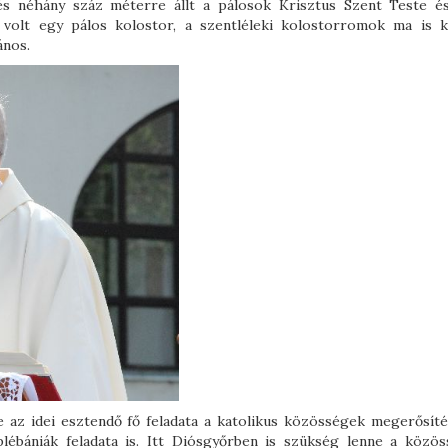
s néhány száz méterre állt a pálosok Krisztus Szent Teste é
volt egy pálos kolostor, a szentléleki kolostorromok ma is k
ános.
 az idei esztendő fő feladata a katolikus közösségek megerősíté
bániák feladata is. Itt Diósgyőrben is szükség lenne a közös