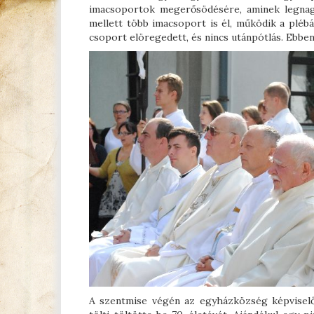
imacsoportok megerősödésére, aminek legnagy
mellett több imacsoport is él, működik a plébán
csoport elöregedett, és nincs utánpótlás. Ebben 
A szentmise végén az egyházközség képviselő