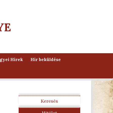
YE
yei Hírek
Hír beküldése
Keresés
Hitélet