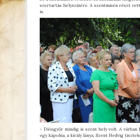
szertartás helyszínére. A szentmisén részt vet
is.
– Diósgyőr mindig is szent hely volt. A várban 
egy kápolna, a király lánya, Szent Hedvig tiszte