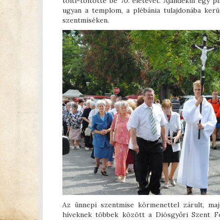
tölti-töltötte be 70. életévét. Ajándékul egy 
ugyan a templom, a plébánia tulajdonába ker
szentmiséken.
Az ünnepi szentmise körmenettel zárult, maj
híveknek többek között a Diósgyőri Szent Fe