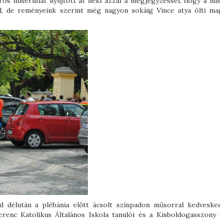
piros miseruhát nyújtott át neki azzal a megjegyzéssel, hogy a mi
ül, de reményeink szerint még nagyon sokáig Vince atya ölti ma
d délután a plébánia előtt ácsolt színpadon műsorral kedveske
renc Katolikus Általános Iskola tanulói és a Kisboldogasszony