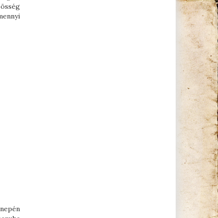
zösség
amennyi
nnepén