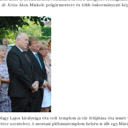
t
dr. Kriza Ákos,
Miskolc polgármestere és több önkormányzati kép
Nagy Lajos királysága óta volt templom (a vár felújítása óta ismét 
letére szentelve). A mostani plébániatemplom helyén is állt egy Már