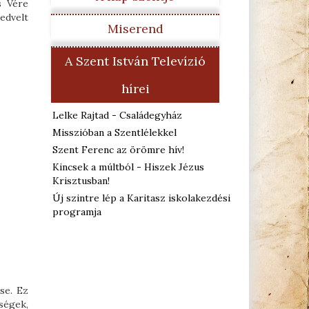
s Vére
edvelt
Miserend
A Szent István Televízió
hírei
Lelke Rajtad - Családegyház
Misszióban a Szentlélekkel
Szent Ferenc az örömre hív!
Kincsek a múltból - Hiszek Jézus
Krisztusban!
Új szintre lép a Karitasz iskolakezdési
programja
se. Ez
ségek,