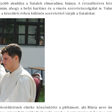
obb akadálya a fiatalok elmaradása, hiánya. A rózsafüzéres kö
ián, ahogy a helyi karitász és a vincés szeretetszolgálat is. Val
a készületi évben különös szeretettel várják a fiatalokat.
testületének elnöke köszöntötte a plébánost, aki Mária neve ü