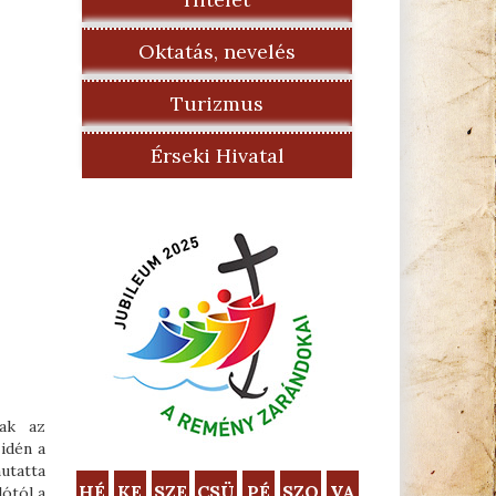
Oktatás, nevelés
Turizmus
Érseki Hivatal
sak az
idén a
utatta
HÉ
KE
SZE
CSÜ
PÉ
SZO
VA
ótól a