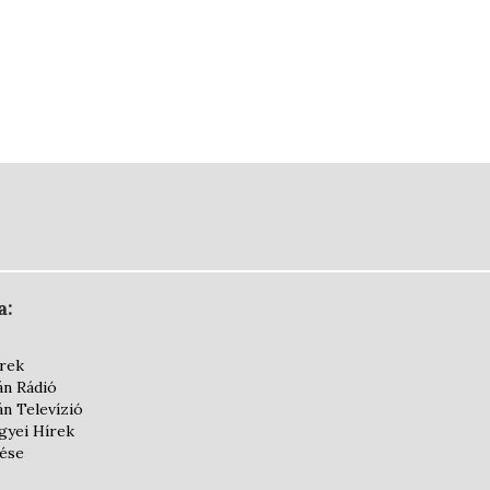
a:
írek
án Rádió
án Televízió
yei Hírek
dése