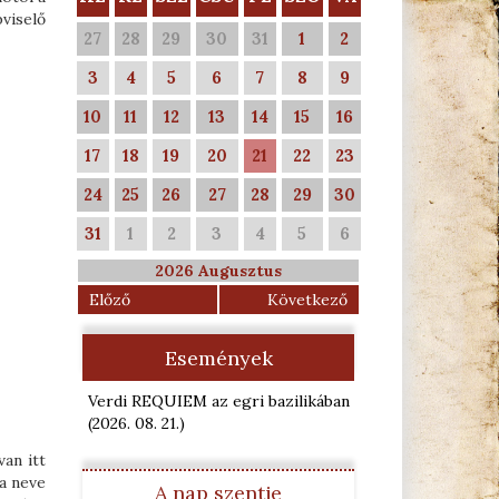
viselő
27
28
29
30
31
1
2
3
4
5
6
7
8
9
10
11
12
13
14
15
16
17
18
19
20
21
22
23
24
25
26
27
28
29
30
31
1
2
3
4
5
6
2026 Augusztus
Előző
Következő
Események
Verdi REQUIEM az egri bazilikában
(2026. 08. 21.
)
van itt
ia neve
A nap szentje