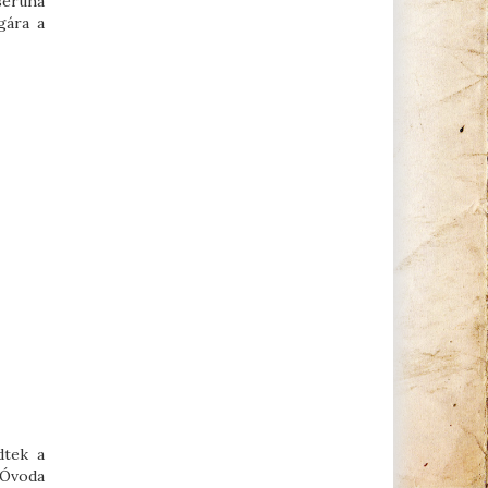
seruha
gára a
dtek a
 Óvoda