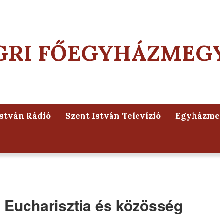
GRI FŐEGYHÁZMEG
István Rádió
Szent István Televízió
Egyházmeg
 Eucharisztia és közösség