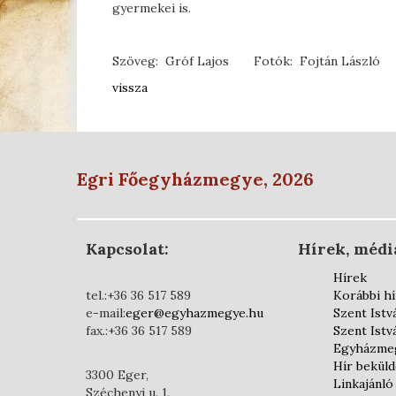
gyermekei is.
Szöveg: Gróf Lajos Fotók: Fojtán László
vissza
Egri Főegyházmegye, 2026
Kapcsolat:
Hírek, médi
Hírek
tel.:+36 36 517 589
Korábbi h
e-mail:
eger@egyhazmegye.hu
Szent Istv
fax.:+36 36 517 589
Szent Istv
Egyházmeg
Hír bekül
3300 Eger,
Linkajánló
Széchenyi u. 1.