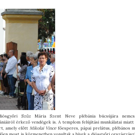
 diósgyőri Szűz Mária Szent Neve plébánia búcsújára nemc
iáiról érkező vendégek is. A templom felújítási munkálatai miatt 
rt, amely előtt
Mikolai Vince
főesperes, pápai prelátus, plébános m
lően most is körmenetben vonultak a hívek a diósgyőri országzászl