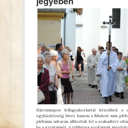
jegyében
Háromnapos lelkigyakorlattal készültek a
egyházközség hívei, hanem a Miskolc más plébán
plébánia udvarán állították fel a szabadtéri oltá
be a szentmisét. A többéves szokásnak megfele