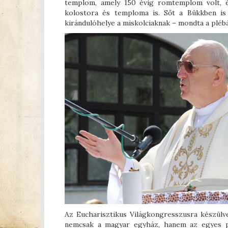
templom, amely 150 évig romtemplom volt, é
kolostora és temploma is. Sőt a Bükkben is 
kirándulóhelye a miskolciaknak – mondta a pléb
Az Eucharisztikus Világkongresszusra készülve
nemcsak a magyar egyház, hanem az egyes plé