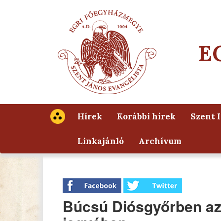
E
Hírek
Korábbi hírek
Szent 
Linkajánló
Archívum
Búcsú Diósgyőrben az