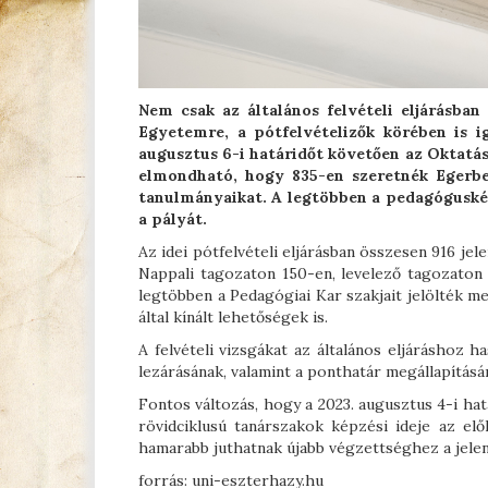
Nem csak az általános felvételi eljárásban
Egyetemre, a pótfelvételizők körében is i
augusztus 6-i határidőt követően az Oktatás
elmondható, hogy 835-en szeretnék Egerben
tanulmányaikat. A legtöbben a pedagógusképz
a pályát.
Az idei pótfelvételi eljárásban összesen 916 je
Nappali tagozaton 150-en, levelező tagozaton 
legtöbben a Pedagógiai Kar szakjait jelölték 
által kínált lehetőségek is.
A felvételi vizsgákat az általános eljáráshoz h
lezárásának, valamint a ponthatár megállapításá
Fontos változás, hogy a 2023. augusztus 4-i h
rövidciklusú tanárszakok képzési ideje az el
hamarabb juthatnak újabb végzettséghez a jele
forrás: uni-eszterhazy.hu