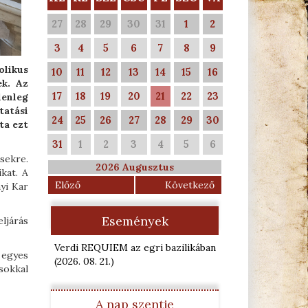
27
28
29
30
31
1
2
3
4
5
6
7
8
9
olikus
10
11
12
13
14
15
16
ek. Az
17
18
19
20
21
22
23
lenleg
tatási
24
25
26
27
28
29
30
ta ezt
31
1
2
3
4
5
6
ésekre.
2026 Augusztus
kat. A
Előző
Következő
yi Kar
Események
eljárás
Verdi REQUIEM az egri bazilikában
 egyes
(2026. 08. 21.
)
sokkal
A nap szentje