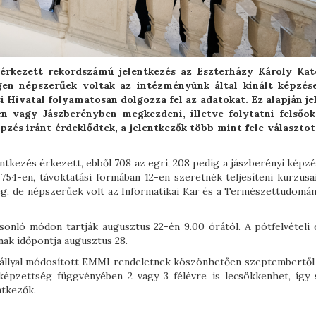
 érkezett rekordszámú jelentkezés az Eszterházy Károly Kat
gen népszerűek voltak az intézményünk által kínált képzés
i Hivatal folyamatosan dolgozza fel az adatokat. Ez alapján je
 vagy Jászberényben megkezdeni, illetve folytatni felsőok
és iránt érdeklődtek, a jelentkezők több mint fele választot
lentkezés érkezett, ebből 708 az egri, 208 pedig a jászberényi képz
754-en, távoktatási formában 12-en szeretnék teljesíteni kurzusai
meg, de népszerűek volt az Informatikai Kar és a Természettudomán
asonló módon tartják augusztus 22-én 9.00 órától. A pótfelvételi 
nak időpontja augusztus 28.
atállyal módosított EMMI rendeletnek köszönhetően szeptembertől
őképzettség függvényében 2 vagy 3 félévre is lecsökkenhet, így 
ntkezők.