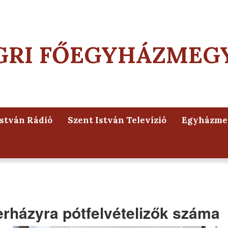
GRI FŐEGYHÁZMEG
István Rádió
Szent István Televízió
Egyházmeg
erházyra pótfelvételizők száma