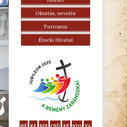
Oktatás, nevelés
Turizmus
Érseki Hivatal
HÉ
KE
SZE
CSÜ
PÉ
SZO
VA