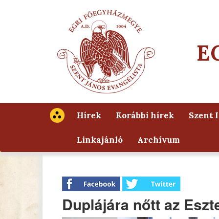
E
Hírek
Korábbi hírek
Szent 
Linkajánló
Archívum
Duplájára nőtt az Eszt