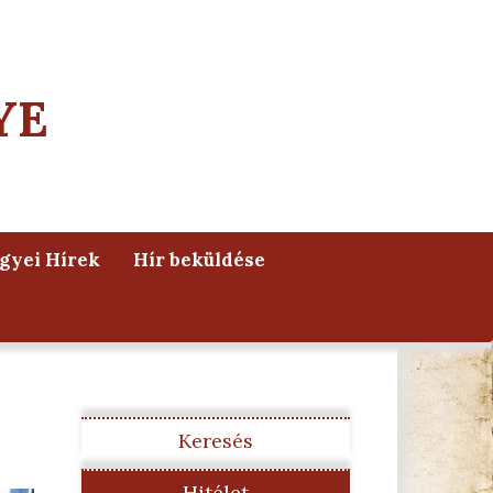
YE
yei Hírek
Hír beküldése
Keresés
Hitélet