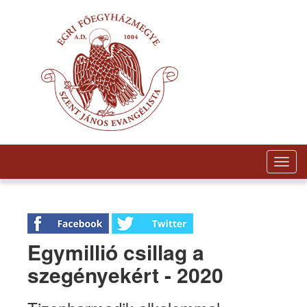
Togg
navig
Egymillió csillag a
szegényekért - 2020