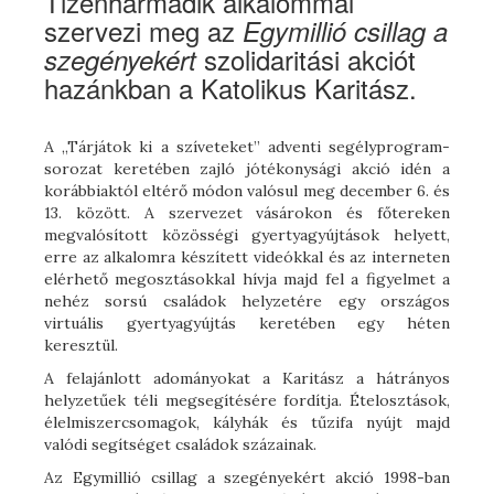
Tizenharmadik alkalommal
szervezi meg az
Egymillió csillag a
szolidaritási akciót
szegényekért
hazánkban a Katolikus Karitász.
A „Tárjátok ki a szíveteket” adventi segélyprogram-
sorozat keretében zajló jótékonysági akció idén a
korábbiaktól eltérő módon valósul meg december 6. és
13. között. A szervezet vásárokon és főtereken
megvalósított közösségi gyertyagyújtások helyett,
erre az alkalomra készített videókkal és az interneten
elérhető megosztásokkal hívja majd fel a figyelmet a
nehéz sorsú családok helyzetére egy országos
virtuális gyertyagyújtás keretében egy héten
keresztül.
A felajánlott adományokat a Karitász a hátrányos
helyzetűek téli megsegítésére fordítja. Ételosztások,
élelmiszercsomagok, kályhák és tűzifa nyújt majd
valódi segítséget családok százainak.
Az Egymillió csillag a szegényekért akció 1998-ban