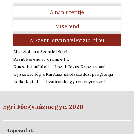
A nap szentje
Miserend
A Szent István Televízió hírei
Misszióban a Szentlélekkel
Szent Ferenc az örömre hív!
Kincsek a múltból - Hiszek Jézus Krisztusban!
Új szintre lép a Karitasz iskolakezdési programja
Lelke Rajtad - „Hivatásunk egy reményre szól”
Egri Főegyházmegye, 2026
Kapcsolat: