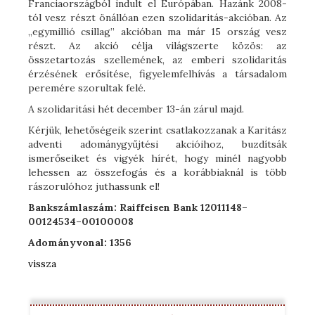
Franciaországból indult el Európában. Hazánk 2008-
tól vesz részt önállóan ezen szolidaritás-akcióban. Az
„egymillió csillag” akcióban ma már 15 ország vesz
részt. Az akció célja világszerte közös: az
összetartozás szellemének, az emberi szolidaritás
érzésének erősítése, figyelemfelhívás a társadalom
peremére szorultak felé.
A szolidaritási hét december 13-án zárul majd.
Kérjük, lehetőségeik szerint csatlakozzanak a Karitász
adventi adománygyűjtési akcióihoz, buzdítsák
ismerőseiket és vigyék hírét, hogy minél nagyobb
lehessen az összefogás és a korábbiaknál is több
rászorulóhoz juthassunk el!
Bankszámlaszám: Raiffeisen Bank 12011148–
00124534–00100008
Adományvonal: 1356
vissza