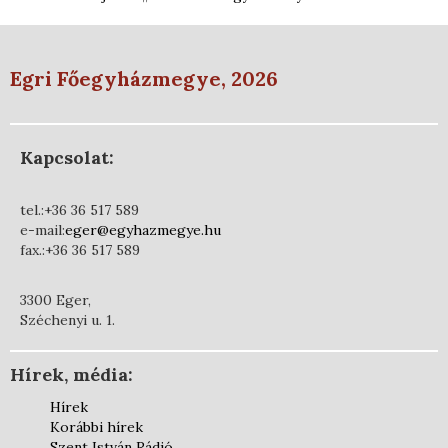
Egri Főegyházmegye, 2026
Kapcsolat:
tel.:+36 36 517 589
e-mail:
eger@egyhazmegye.hu
fax.:+36 36 517 589
3300 Eger,
Széchenyi u. 1.
Hírek, média:
Hírek
Korábbi hírek
Szent István Rádió