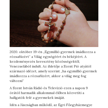
2020. október 19-én „Egymillió gyermek imádkozza a
rózsafüzért” a Világ egységéért és békéjéért. A
kezdeményezés keresztény közösségektől,
Venezuelából indult. Az ihletője a Szent Pió atyától
származó idézet, amely szerint „ha egymillió gyermek
imádkozza a rózsafüzért, akkor a világ meg fog
változni”
A Szent István Rádió és Televízió ezen a napon 9
órától harmadik alkalommal élőben közvetíti a
hallgatók felé a gyermekek imáját.
Idén a Jászságban működő, az Egri Főegyházmegye