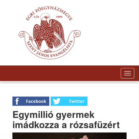
Togg
navig
Egymillió gyermek
imádkozza a rózsafüzért