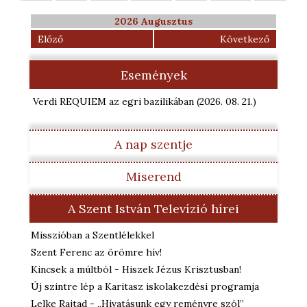
2026 Augusztus
Előző
Következő
Események
Verdi REQUIEM az egri bazilikában
(2026. 08. 21.
)
A nap szentje
Miserend
A Szent István Televízió hírei
Misszióban a Szentlélekkel
Szent Ferenc az örömre hív!
Kincsek a múltból - Hiszek Jézus Krisztusban!
Új szintre lép a Karitasz iskolakezdési programja
Lelke Rajtad - „Hivatásunk egy reményre szól”