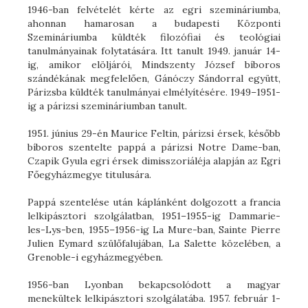
1946-ban felvételét kérte az egri szemináriumba,
ahonnan hamarosan a budapesti Központi
Szemináriumba küldték filozófiai és teológiai
tanulmányainak folytatására. Itt tanult 1949. január 14-
ig, amikor elöljárói, Mindszenty József bíboros
szándékának megfelelően, Gánóczy Sándorral együtt,
Párizsba küldték tanulmányai elmélyítésére. 1949–1951-
ig a párizsi szemináriumban tanult.
1951. június 29-én Maurice Feltin, párizsi érsek, később
bíboros szentelte pappá a párizsi Notre Dame-ban,
Czapik Gyula egri érsek dimisszoriáléja alapján az Egri
Főegyházmegye titulusára.
Pappá szentelése után káplánként dolgozott a francia
lelkipásztori szolgálatban, 1951–1955-ig Dammarie-
les-Lys-ben, 1955–1956-ig La Mure-ban, Sainte Pierre
Julien Eymard szülőfalujában, La Salette közelében, a
Grenoble-i egyházmegyében.
1956-ban Lyonban bekapcsolódott a magyar
menekültek lelkipásztori szolgálatába. 1957. február 1-