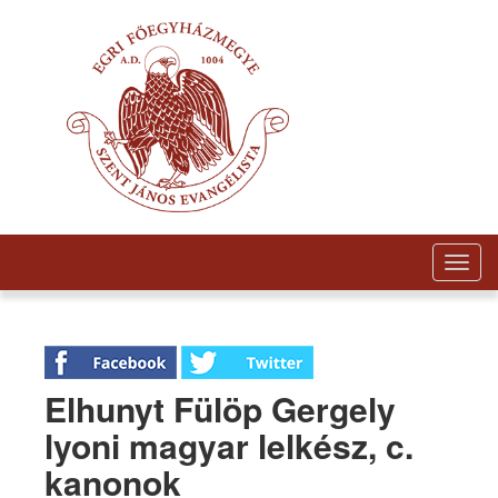
Togg
navig
Elhunyt Fülöp Gergely
lyoni magyar lelkész, c.
kanonok