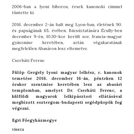
2006-ban a lyoni bíboros, érsek kanonoki címmel
tüntette ki.
2016. december 2-án halt meg Lyon-ban, életének 90.
és papságának 65. évében. Búcsúztatására Écully-ben
december 9-én, 10.30-kor került sor, francia-magyar
gyászmise keretében, aztán végakaratának
megfelelően Abasáron lesz eltemetve.
Cserháti Ferenc
Fülöp Gergely lyoni magyar lelkész, c. kanonok
temetése 2016. december 16-án, pénteken 12
órakor szentmise keretében lesz az abasári
templomban, amelyet Dr. Cserháti Ferenc, a
külföldi magyarok lelkipásztori ellátásával
megbízott esztergom-budapesti segédpüspök fog
végezni.
Egri Főegyházmegye
vissza