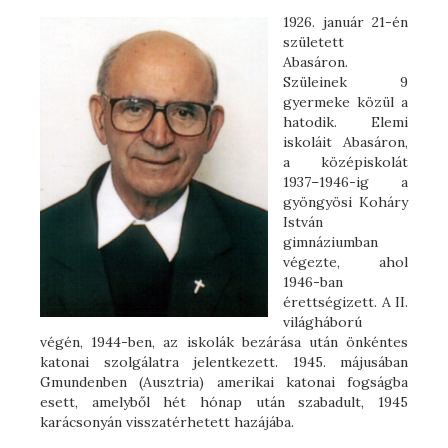
1926. január 21-én
született
Abasáron.
Szüleinek 9
gyermeke közül a
hatodik. Elemi
iskoláit Abasáron,
a középiskolát
1937–1946-ig a
gyöngyösi Koháry
István
gimnáziumban
végezte, ahol
1946-ban
érettségizett. A II.
világháború
végén, 1944-ben, az iskolák bezárása után önkéntes
katonai szolgálatra jelentkezett. 1945. májusában
Gmundenben (Ausztria) amerikai katonai fogságba
esett, amelyből hét hónap után szabadult, 1945
karácsonyán visszatérhetett hazájába.