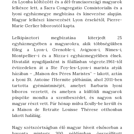
én Lyonba költözött és a dél-franciaországi magyarok
lelkésze lett, a Sacra Congregatio Consistorialis és a
lyoni egyházmegye megbízása és kinevezése alapján.
Magyar lelkészi kinevezését Lyon érsekétől, Pierre-
Marie Gerlier bíborostól kapta.
Lelkipásztori megbízatása kiterjedt 25
egyházmegyében a magyarokra, akik többségükben
főleg a Lyon-i, Grenoble-i, Avignon-i, Nimes-i,
Montpellier-i és a Nizza-i egyházmegyékben élnek.
Hivatalát nyugdíjasként is főállásban végezte.1961-től
évtizedeken át a Ste Foy-les-Lyon-i marista atyák
házában – „Maison des Péres Maristes” – lakott, aztán
a lyoni St. Antoine l’Hermite plébánián, ahol 2011-ben
tartotta gyémántmiséjét, amelyet Barbarin lyoni
bíboros vezetett, és amelyen a külföldi magyarok
püspöke mondta a szentbeszédet, és nagyon sok
magyar részt vett. Pár hónap múlva Ecully-be került és
a Maison de Retraite Louisse Thérese otthonban
lakott haláláig.
Nagy szétszórtságban élő magyar híveit elsősorban a
havonta mintegy 300 példányban összeállított