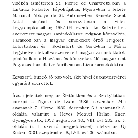
vidékén ismételten St. Pierre de Chartreux-ban, a
kartauzi kolostor kápolnájában; Myans-ban a fekete
Máriánál; Abbaye de St. Antoine-ben Remete Szent
Antal sírjánál és sorozatosan a vidék
kegytemplomaiban; 1957-től évente La Salette-ben
szervezett magyar zarándoklatot; Avignon környékén,
Tarascon-ban a magyar emlékeket őrző Frigolet-
kolostorban és Rochefort du Gard-ban a Mária
kegyhelyen felváltva szervezett magyar zarándoklatot;
pünkösdkor a Nizzában és környékén élő magyarokat
Pegomas-ban, illetve Auribeauban hívta zarándoklatra.
Egyszerű, buzgó, jó pap volt, akit hívei és paptestvérei
egyaránt szerettek.
Írásai jelentek meg az Életünkben és a Szolgálatban,
interjúi a Figaro de Lyon, 1986. november 24-i
számának 7., illetve 1986. december 6-i számának 8.
oldalán, valamint a Heves Megyei Hírlap, Eger,
Gyöngyös stb., 1997. augusztus 30., VIII. évf. 202. sz. 5.
oldalán (r. k. szerzői megjelöléssel), illetve az Új
Ember, 2001. szeptember 9., LVII. évf. 36. számában.