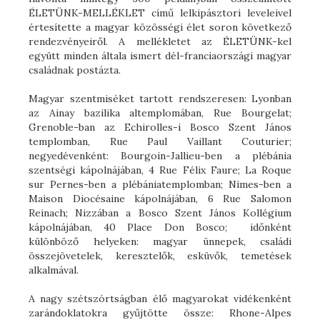
ÉLETÜNK-MELLÉKLET című lelkipásztori leveleivel
értesítette a magyar közösségi élet soron következő
rendezvényeiről. A mellékletet az ÉLETÜNK-kel
együtt minden általa ismert dél-franciaországi magyar
családnak postázta.
Magyar szentmiséket tartott rendszeresen: Lyonban
az Ainay bazilika altemplomában, Rue Bourgelat;
Grenoble-ban az Echirolles-i Bosco Szent János
templomban, Rue Paul Vaillant Couturier;
negyedévenként: Bourgoin-Jallieu-ben a plébánia
szentségi kápolnájában, 4 Rue Félix Faure; La Roque
sur Pernes-ben a plébániatemplomban; Nimes-ben a
Maison Diocésaine kápolnájában, 6 Rue Salomon
Reinach; Nizzában a Bosco Szent János Kollégium
kápolnájában, 40 Place Don Bosco; időnként
különböző helyeken: magyar ünnepek, családi
összejövetelek, keresztelők, esküvők, temetések
alkalmával.
A nagy szétszórtságban élő magyarokat vidékenként
zarándoklatokra gyűjtötte össze: Rhone-Alpes