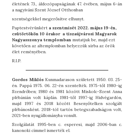
életének 73., áldozópapságának 47. évében, május 6-án
a nagyiváni Szent József Otthonban
szentségekkel megerősítve elhunyt.
Paptestvérünkért
a szentmisét 2022. május 19-én,
csütörtökön 10 órakor a tiszaújvárosi Magyarok
Nagyasszonya templomban
mutatjuk be, majd ezt
követően az altemplomban helyezzük sírba az örök
élet reményében.
R.I.P.
Gordos Miklós
Kunmadarason született 1950. 03. 25-
én. Pappá 1975. 06. 22-én szentelték. 1975-től 1980-ig
Szendrőben; 1980 és 1981 között Miskolc-Szent Anna
plébánián volt káplán. 1981-től 1997-ig Hidvégardón,
majd 1997 és 2018 között Besenyőtelken szolgált
plébánosként. 2018-tól tartós betegszabadságon volt,
2021-ben nyugállományba vonult.
Szolgálatát 1995-ben c. esperesi, majd 2006-ban c.
kanonoki címmel ismerték el.