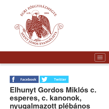
Togg
navig
Elhunyt Gordos Miklós c.
esperes, c. kanonok,
nyugalmazott plébános