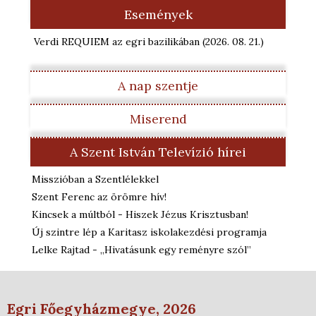
Események
Verdi REQUIEM az egri bazilikában
(2026. 08. 21.
)
A nap szentje
Miserend
A Szent István Televízió hírei
Misszióban a Szentlélekkel
Szent Ferenc az örömre hív!
Kincsek a múltból - Hiszek Jézus Krisztusban!
Új szintre lép a Karitasz iskolakezdési programja
Lelke Rajtad - „Hivatásunk egy reményre szól”
Egri Főegyházmegye, 2026