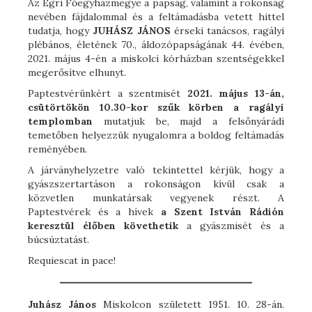
Az Egri Főegyházmegye a papság, valamint a rokonság
nevében fájdalommal és a feltámadásba vetett hittel
tudatja, hogy
JUHÁSZ JÁNOS
érseki tanácsos, ragályi
plébános, életének 70., áldozópapságának 44. évében,
2021. május 4-én a miskolci kórházban szentségekkel
megerősítve elhunyt.
Paptestvérünkért a szentmisét
2021. május 13-án,
csütörtökön 10.30-kor szűk körben a ragályi
templomban
mutatjuk be, majd a felsőnyárádi
temetőben helyezzük nyugalomra a boldog feltámadás
reményében.
A járványhelyzetre való tekintettel kérjük, hogy a
gyászszertartáson a rokonságon kívül csak a
közvetlen munkatársak vegyenek részt. A
Paptestvérek és a hívek
a Szent István Rádión
keresztül élőben követhetik
a gyászmisét és a
búcsúztatást.
Requiescat in pace!
Juhász János
Miskolcon született 1951. 10. 28-án.