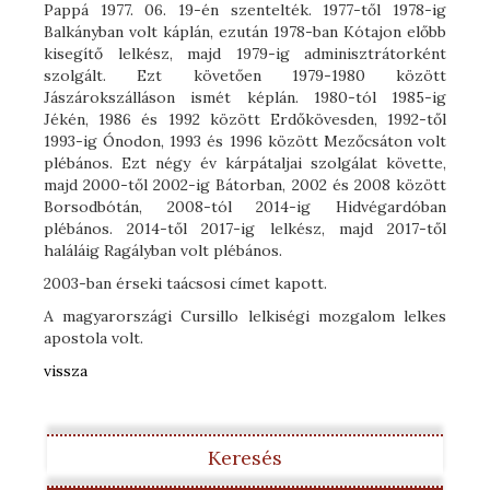
Pappá 1977. 06. 19-én szentelték. 1977-től 1978-ig
Balkányban volt káplán, ezután 1978-ban Kótajon előbb
kisegítő lelkész, majd 1979-ig adminisztrátorként
szolgált. Ezt követően 1979-1980 között
Jászárokszálláson ismét képlán. 1980-tól 1985-ig
Jékén, 1986 és 1992 között Erdőkövesden, 1992-től
1993-ig Ónodon, 1993 és 1996 között Mezőcsáton volt
plébános. Ezt négy év kárpátaljai szolgálat követte,
majd 2000-től 2002-ig Bátorban, 2002 és 2008 között
Borsodbótán, 2008-tól 2014-ig Hidvégardóban
plébános. 2014-től 2017-ig lelkész, majd 2017-től
haláláig Ragályban volt plébános.
2003-ban érseki taácsosi címet kapott.
A magyarországi Cursillo lelkiségi mozgalom lelkes
apostola volt.
vissza
Keresés