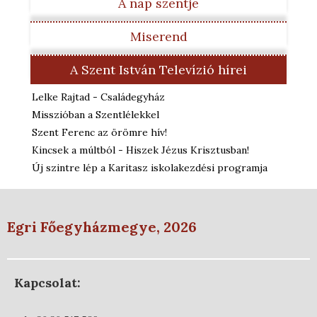
A nap szentje
Miserend
A Szent István Televízió hírei
Lelke Rajtad - Családegyház
Misszióban a Szentlélekkel
Szent Ferenc az örömre hív!
Kincsek a múltból - Hiszek Jézus Krisztusban!
Új szintre lép a Karitasz iskolakezdési programja
Egri Főegyházmegye, 2026
Kapcsolat: