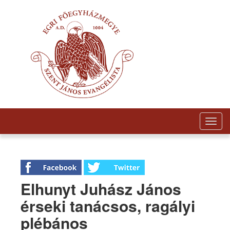
Togg
navig
Elhunyt Juhász János
érseki tanácsos, ragályi
plébános