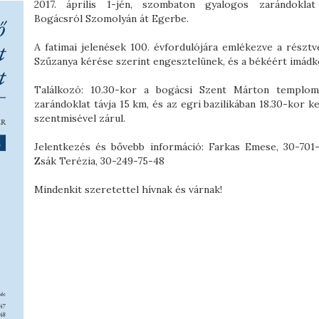
2017. április 1-jén, szombaton gyalogos zarándoklat
Bogácsról Szomolyán át Egerbe.
A fatimai jelenések 100. évfordulójára emlékezve a résztv
Szűzanya kérése szerint engesztelünek, és a békéért imádk
Találkozó: 10.30-kor a bogácsi Szent Márton templom
zarándoklat távja 15 km, és az egri bazilikában 18.30-kor 
szentmisével zárul.
Jelentkezés és bővebb információ: Farkas Emese, 30-701-
Zsák Terézia, 30-249-75-48
Mindenkit szeretettel hívnak és várnak!