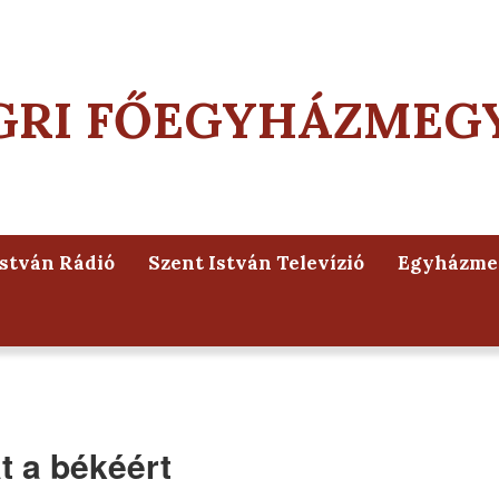
GRI FŐEGYHÁZMEG
István Rádió
Szent István Televízió
Egyházmeg
t a békéért