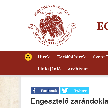
E
Hírek
Korábbi hírek
Szent 
Linkajánló
Archívum
Engesztelő zarándokla