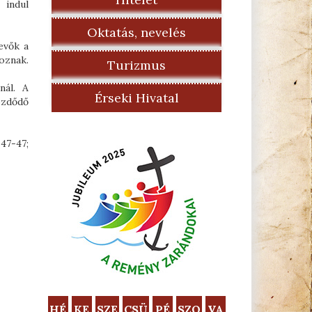
 indul
Oktatás, nevelés
evők a
oznak.
Turizmus
nál. A
Érseki Hivatal
kezdődő
47-47;
HÉ
KE
SZE
CSÜ
PÉ
SZO
VA