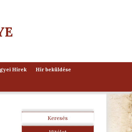
YE
yei Hírek
Hír beküldése
Keresés
Hitélet