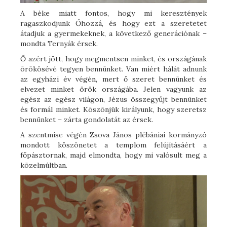
A béke miatt fontos, hogy mi keresztények
ragaszkodjunk Őhozzá, és hogy ezt a szeretetet
átadjuk a gyermekeknek, a következő generációnak –
mondta Ternyák érsek.
Ő azért jött, hogy megmentsen minket, és országának
örökösévé tegyen bennünket. Van miért hálát adnunk
az egyházi év végén, mert ő szeret bennünket és
elvezet minket örök országába. Jelen vagyunk az
egész az egész világon, Jézus összegyűjt bennünket
és formál minket. Köszönjük királyunk, hogy szeretsz
bennünket – zárta gondolatát az érsek.
A szentmise végén Zsova János plébániai kormányzó
mondott köszönetet a templom felújításáért a
főpásztornak, majd elmondta, hogy mi valósult meg a
közelmúltban.