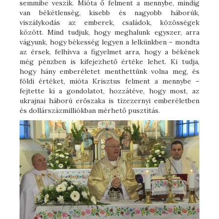
semmibe veszik. Mióta ő felment a mennybe, mindig
van békétlenség, kisebb és nagyobb háborúk,
viszálykodás az emberek, családok, közösségek
között. Mind tudjuk, hogy meghalunk egyszer, arra
vágyunk, hogy békesség legyen a lelkünkben – mondta
az érsek, felhívva a figyelmet arra, hogy a békének
még pénzben is kifejezhető értéke lehet. Ki tudja,
hogy hány emberéletet menthettünk volna meg, és
földi értéket, mióta Krisztus felment a mennybe –
fejtette ki a gondolatot, hozzátéve, hogy most, az
ukrajnai háború erőszaka is tízezernyi emberéletben
és dollárszázmilliókban mérhető pusztítás.