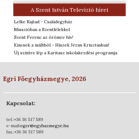
A Szent István Televízió hírei
Lelke Rajtad - Családegyház
Misszióban a Szentlélekkel
Szent Ferenc az örömre hív!
Kincsek a múltból - Hiszek Jézus Krisztusban!
Új szintre lép a Karitasz iskolakezdési programja
Egri Főegyházmegye, 2026
Kapcsolat:
tel.:+36 36 517 589
e-mail:
eger@egyhazmegye.hu
fax.:+36 36 517 589