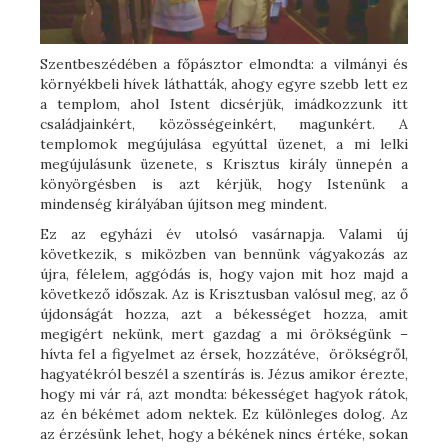
Szentbeszédében a főpásztor elmondta: a vilmányi és
környékbeli hívek láthatták, ahogy egyre szebb lett ez
a templom, ahol Istent dicsérjük, imádkozzunk itt
családjainkért, közösségeinkért, magunkért. A
templomok megújulása egyúttal üzenet, a mi lelki
megújulásunk üzenete, s Krisztus király ünnepén a
könyörgésben is azt kérjük, hogy Istenünk a
mindenség királyában újítson meg mindent.
Ez az egyházi év utolsó vasárnapja. Valami új
következik, s miközben van bennünk vágyakozás az
újra, félelem, aggódás is, hogy vajon mit hoz majd a
következő időszak. Az is Krisztusban valósul meg, az ő
újdonságát hozza, azt a békességet hozza, amit
megigért nekünk, mert gazdag a mi örökségünk –
hívta fel a figyelmet az érsek, hozzátéve, örökségről,
hagyatékról beszél a szentírás is. Jézus amikor érezte,
hogy mi vár rá, azt mondta: békességet hagyok rátok,
az én békémet adom nektek. Ez különleges dolog. Az
az érzésünk lehet, hogy a békének nincs értéke, sokan