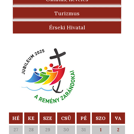
Turizmus
Érseki Hivatal
HÉ
KE
SZE
CSÜ
PÉ
SZO
VA
27
28
29
30
31
1
2