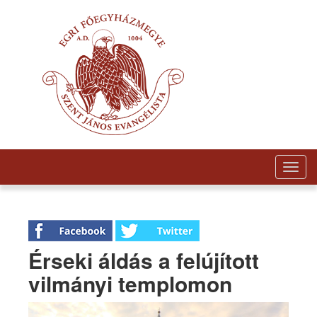
Togg
navig
Érseki áldás a felújított
vilmányi templomon