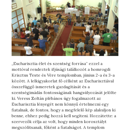
„Eucharisztia élet és szentség forrása” ezzel a
mottóval rendeztek ifjúsági találkozót a homrogdi
Krisztus Teste és Vére templomban, június 2-a és 3-a
között. A lelkigyakorlat fő célként az Eucharisztiával
összefüggő ismeretek gazdagítását és a
szentségimádás fontosságának hangsúlyozását jelölte
ki. Veress Zoltán plébános úgy fogalmazott az
Eucharisztia lényegét nem könnyű értelmezni egy
fiatalnak, de fontos, hogy a megfelelő kép alakuljon ki
benne, ehhez pedig hozzá kell segíteni. Hozzátette: a
szervezők célja az volt, hogy minden korosztályt
megszólítsanak, főként a fiatalságot. A templom