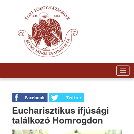
Togg
navig
Eucharisztikus ifjúsági
találkozó Homrogdon