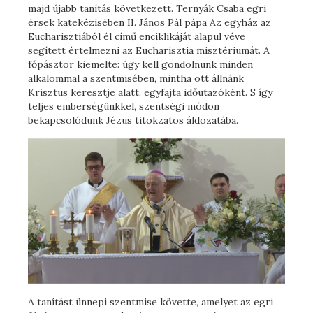
majd újabb tanítás következett. Ternyák Csaba egri
érsek katekézisében II. János Pál pápa Az egyház az
Eucharisztiából él című enciklikáját alapul véve
segített értelmezni az Eucharisztia misztériumát. A
főpásztor kiemelte: úgy kell gondolnunk minden
alkalommal a szentmisében, mintha ott állnánk
Krisztus keresztje alatt, egyfajta időutazóként. S így
teljes emberségünkkel, szentségi módon
bekapcsolódunk Jézus titokzatos áldozatába.
A tanítást ünnepi szentmise követte, amelyet az egri