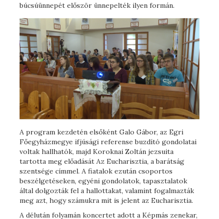
búcsúünnepét először ünnepelték ilyen formán.
A program kezdetén elsőként Galo Gábor, az Egri
Főegyházmegye ifjúsági referense buzdító gondolatai
voltak hallhatók, majd Koroknai Zoltán jezsuita
tartotta meg előadását Az Eucharisztia, a barátság
szentsége címmel. A fiatalok ezután csoportos
beszélgetéseken, egyéni gondolatok, tapasztalatok
által dolgozták fel a hallottakat, valamint fogalmazták
meg azt, hogy számukra mit is jelent az Eucharisztia.
A délután folyamán koncertet adott a Képmás zenekar,