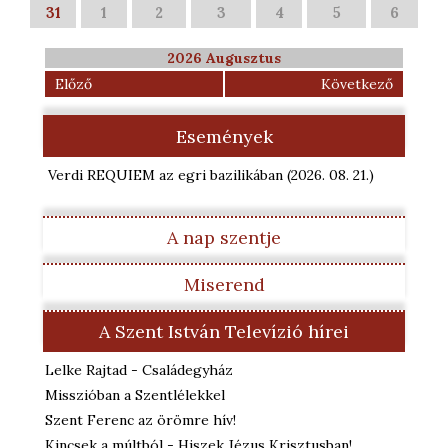
31
1
2
3
4
5
6
2026 Augusztus
Előző
Következő
Események
Verdi REQUIEM az egri bazilikában
(2026. 08. 21.
)
A nap szentje
Miserend
A Szent István Televízió hírei
Lelke Rajtad - Családegyház
Misszióban a Szentlélekkel
Szent Ferenc az örömre hív!
Kincsek a múltból - Hiszek Jézus Krisztusban!