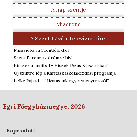
A nap szentje
Miserend
A Szent István Televízió hírei
Misszióban a Szentlélekkel
Szent Ferenc az örömre hív!
Kincsek a múltból - Hiszek Jézus Krisztusban!
Új szintre lép a Karitasz iskolakezdési programja
Lelke Rajtad - „Hivatásunk egy reményre szól”
Egri Főegyházmegye, 2026
Kapcsolat: