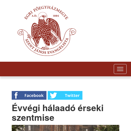
Togg
navig
Évvégi hálaadó érseki
szentmise