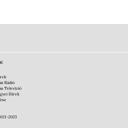
a:
írek
án Rádió
án Televízió
yei Hírek
dése
2021-2023