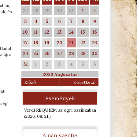
ában,
27
28
29
30
31
1
2
nk, és
3
4
5
6
7
8
9
10
11
12
13
14
15
16
17
18
19
20
21
22
23
tlanul
24
25
26
27
28
29
30
z újra
31
1
2
3
4
5
6
2026 Augusztus
Előző
Következő
ját
Események
iség.
Verdi REQUIEM az egri bazilikában
(2026. 08. 21.
)
A nap szentje