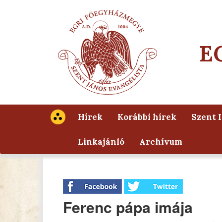
E
Hírek
Korábbi hírek
Szent 
Linkajánló
Archívum
Ferenc pápa imája