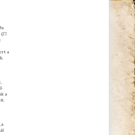
Jn
(27.
t
ert a
k.
,
vő
nk a
it.
„a
ál