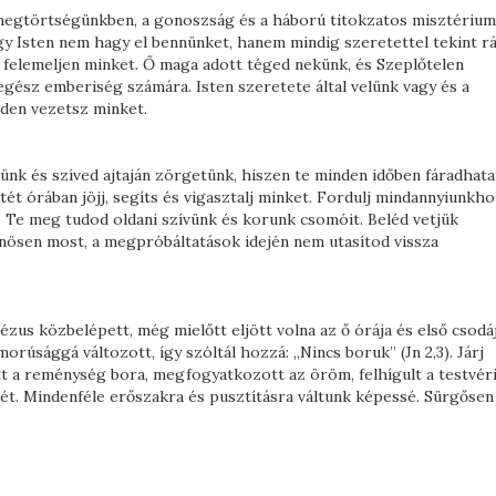
egtörtségünkben, a gonoszság és a háború titokzatos misztérium
y Isten nem hagy el bennünket, hanem mindig szeretettel tekint rá
felemeljen minket. Ő maga adott téged nekünk, és Szeplőtelen
gész emberiség számára. Isten szeretete által velünk vagy és a
éden vezetsz minket.
nk és szíved ajtaján zörgetünk, hiszen te minden időben fáradhata
ét órában jöjj, segíts és vigasztalj minket. Fordulj mindannyiunkho
?” Te meg tudod oldani szívünk és korunk csomóit. Beléd vetjük
nösen most, a megpróbáltatások idején nem utasítod vissza
Jézus közbelépett, még mielőtt eljött volna az ő órája és első csodá
rúsággá változott, így szóltál hozzá: „Nincs boruk” (Jn 2,3). Járj
tt a reménység bora, megfogyatkozott az öröm, felhígult a testvér
ét. Mindenféle erőszakra és pusztításra váltunk képessé. Sürgősen