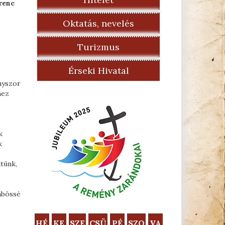
renc
Oktatás, nevelés
Turizmus
Érseki Hivatal
nyszor
hez
k
k
tünk,
mbössé
HÉ
KE
SZE
CSÜ
PÉ
SZO
VA