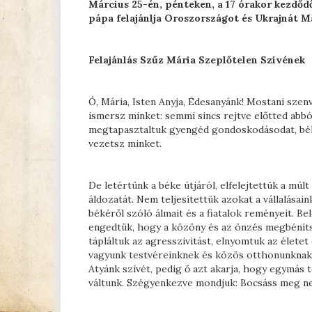
Március 25-én, pénteken, a 17 órakor kezdőd
pápa felajánlja Oroszországot és Ukrajnát Má
Felajánlás Szűz Mária Szeplőtelen Szívének
Ó, Mária, Isten Anyja, Édesanyánk! Mostani sze
ismersz minket: semmi sincs rejtve előtted abb
megtapasztaltuk gyengéd gondoskodásodat, bék
vezetsz minket.
De letértünk a béke útjáról, elfelejtettük a múl
áldozatát. Nem teljesítettük azokat a vállalása
békéről szóló álmait és a fiatalok reményeit. B
engedtük, hogy a közöny és az önzés megbéníts
tápláltuk az agresszivitást, elnyomtuk az élete
vagyunk testvéreinknek és közös otthonunknak.
Atyánk szívét, pedig ő azt akarja, hogy egymás
váltunk. Szégyenkezve mondjuk: Bocsáss meg n