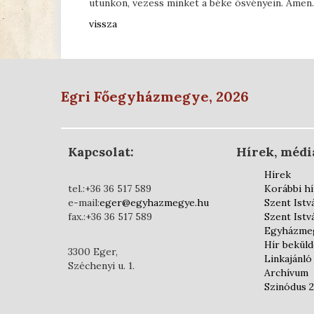
utunkon, vezess minket a béke ösvényein. Ámen.
vissza
Egri Főegyházmegye, 2026
Kapcsolat:
Hírek, médi
Hírek
tel.:+36 36 517 589
Korábbi h
e-mail:
eger@egyhazmegye.hu
Szent Istv
fax.:+36 36 517 589
Szent Istv
Egyházmeg
Hír bekül
3300 Eger,
Linkajánló
Széchenyi u. 1.
Archívum
Szinódus 