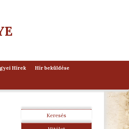
YE
yei Hírek
Hír beküldése
Keresés
Hitélet