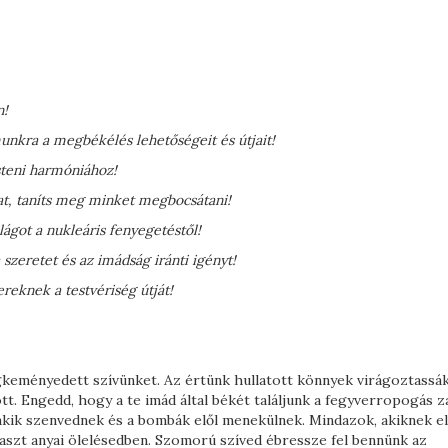
n!
unkra a megbékélés lehetőségeit és útjait!
isteni harmóniához!
yat, taníts meg minket megbocsátani!
ágot a nukleáris fenyegetéstől!
szeretet és az imádság iránti igényt!
eknek a testvériség útját!
gkeményedett szívünket. Az értünk hullatott könnyek virágoztassák
ott. Engedd, hogy a te imád által békét találjunk a fegyverropogás z
akik szenvednek és a bombák elől menekülnek. Mindazok, akiknek el
gaszt anyai ölelésedben. Szomorú szíved ébressze fel bennünk az