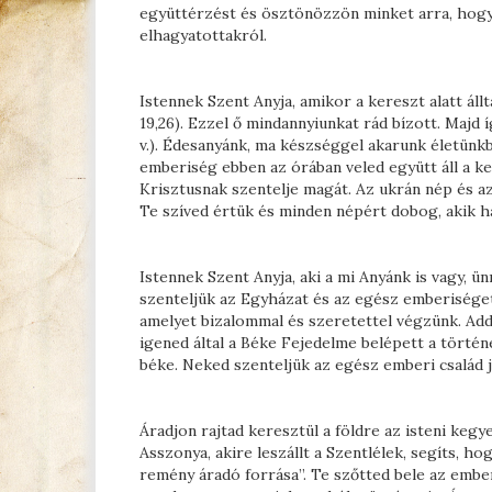
együttérzést és ösztönözzön minket arra, hogy
elhagyatottakról.
Istennek Szent Anyja, amikor a kereszt alatt álltál
19,26). Ezzel ő mindannyiunkat rád bízott. Majd 
v.). Édesanyánk, ma készséggel akarunk életünk
emberiség ebben az órában veled együtt áll a ke
Krisztusnak szentelje magát. Az ukrán nép és az
Te szíved értük és minden népért dobog, akik h
Istennek Szent Anyja, aki a mi Anyánk is vagy, 
szenteljük az Egyházat és az egész emberiséget
amelyet bizalommal és szeretettel végzünk. Add,
igened által a Béke Fejedelme belépett a történ
béke. Neked szenteljük az egész emberi család jö
Áradjon rajtad keresztül a földre az isteni kegy
Asszonya, akire leszállt a Szentlélek, segíts, h
remény áradó forrása”. Te szőtted bele az emberi