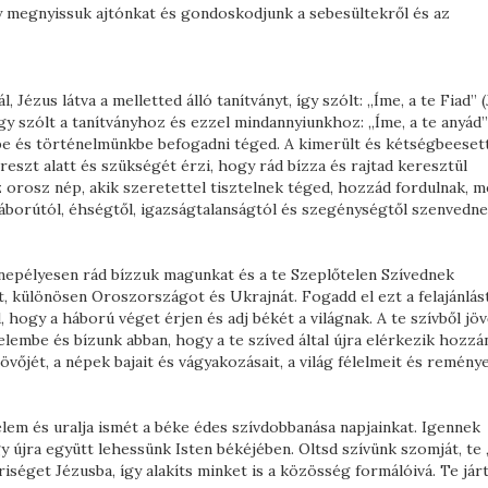
 megnyissuk ajtónkat és gondoskodjunk a sebesültekről és az
, Jézus látva a melletted álló tanítványt, így szólt: „Íme, a te Fiad” (
így szólt a tanítványhoz és ezzel mindannyiunkhoz: „Íme, a te anyád” 
be és történelmünkbe befogadni téged. A kimerült és kétségbeeset
reszt alatt és szükségét érzi, hogy rád bízza és rajtad keresztül
 orosz nép, akik szeretettel tisztelnek téged, hozzád fordulnak, m
áborútól, éhségtől, igazságtalanságtól és szegénységtől szenvedne
ünnepélyesen rád bízzuk magunkat és a te Szeplőtelen Szívednek
, különösen Oroszországot és Ukrajnát. Fogadd el ezt a felajánlást
 hogy a háború véget érjen és adj békét a világnak. A te szívből jö
elembe és bízunk abban, hogy a te szíved által újra elérkezik hozzá
vőjét, a népek bajait és vágyakozásait, a világ félelmeit és reménye
elem és uralja ismét a béke édes szívdobbanása napjainkat. Igennek
ogy újra együtt lehessünk Isten békéjében. Oltsd szívünk szomját, te 
séget Jézusba, így alakíts minket is a közösség formálóivá. Te járt