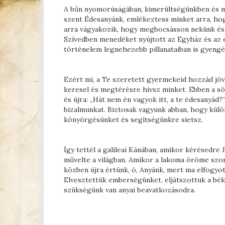
A bűn nyomorúságában, kimerültségünkben és m
szent Édesanyánk, emlékeztess minket arra, hog
arra vágyakozik, hogy megbocsásson nekünk és 
Szívedben menedéket nyújtott az Egyház és az e
történelem legnehezebb pillanataiban is gyeng
Ezért mi, a Te szeretett gyermekeid hozzád jövü
keresel és megtérésre hívsz minket. Ebben a söt
és újra: „Hát nem én vagyok itt, a te édesanyád
bizalmunkat. Biztosak vagyunk abban, hogy külö
könyörgésünket és segítségünkre sietsz.
Így tettél a galileai Kánában, amikor kérésedre 
művelte a világban. Amikor a lakoma öröme szomo
közben újra értünk, ó, Anyánk, mert ma elfogyo
Elvesztettük emberségünket, eljátszottuk a bék
szükségünk van anyai beavatkozásodra.