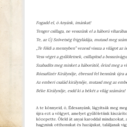
Fogadd el, ó Anyánk, imánkat!
Tenger csillaga, ne vesszünk el a háború viharába
Te, az Új Szövetség frigyládája, mutasd meg szám
„Te földi a mennyben” vezesd vissza a világot az 
Vess véget a gyűlöletnek, csillapítsd a bosszúvág
Szabadíts meg minket a háborútól, őrizd meg a vil
Rózsafüzér Királynője, ébreszd fel bennünk újra a 
Az emberi család királynője, mutasd meg az ember
Béke Királynője, esdd ki a békét a világ számára!
A te könnyeid, ó, Édesanyánk, lágyítsák meg me
újra ezt a völgyet, amelyet gyűlöletünk kiszárít
közepette. Öleld át anyai karoddal mindazokat, 
hagyniuk otthonukat és hazájukat, találjanak vi