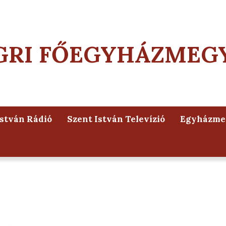
GRI FŐEGYHÁZMEG
István Rádió
Szent István Televízió
Egyházmeg