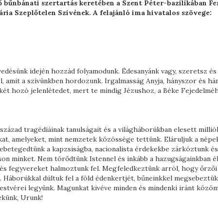
ő bűnbánati szertartás keretében a Szent Péter-bazilikában Fe
ria Szeplőtelen Szívének. A felajánló ima hivatalos szövege:
nvedésünk idején hozzád folyamodunk. Édesanyánk vagy, szeretsz és
ól, amit a szívünkben hordozunk. Irgalmasság Anyja, hányszor és há
ét hozó jelenlétedet, mert te mindig Jézushoz, a Béke Fejedelmé
t század tragédiáinak tanulságait és a világháborúkban elesett millió
inkat, amelyeket, mint nemzetek közössége tettünk. Eláruljuk a népe
elebetegedtünk a kapzsiságba, nacionalista érdekekbe zárkóztunk és
on minket. Nem törődtünk Istennel és inkább a hazugságainkban él
t és fegyvereket halmoztunk fel. Megfeledkeztünk arról, hogy őrzői
 Háborúkkal dúltuk fel a föld édenkertjét, bűneinkkel megsebeztük
 testvérei legyünk. Magunkat kivéve minden és mindenki iránt közö
ekünk, Urunk!