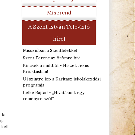
Miserend
A Szent István Televízió
hírei
Misszióban a Szentlélekkel
Szent Ferenc az örömre hív!
Kincsek a múltból - Hiszek Jézus
Krisztusban!
Új szintre lép a Karitasz iskolakezdési
programja
Lelke Rajtad - „Hivatásunk egy
reményre szól”
 ki
aja
 kell