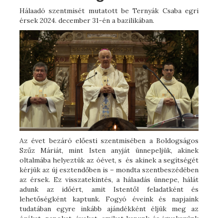
Hálaadó szentmisét mutatott be Ternyák Csaba egri
érsek 2024. december 31-én a bazilikában.
Az évet bezáró előesti szentmisében a Boldogságos
Szűz Máriát, mint Isten anyját ünnepeljük, akinek
oltalmába helyeztük az óévet, s és akinek a segítségét
kérjük az új esztendőben is – mondta szentbeszédében
az érsek. Ez visszatekintés, a hálaadás ünnepe, hálát
adunk az időért, amit Istentől feladatként és
lehetőségként kaptunk. Fogyó éveink és napjaink
tudatában egyre inkább ajándékként éljük meg az