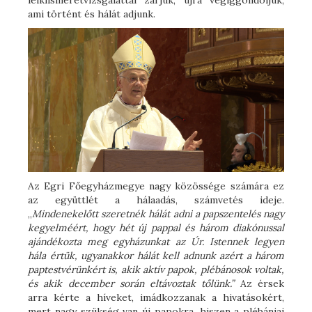
lelkiismeretvizsgálattal zárjuk, újra végiggondoljuk,
ami történt és hálát adjunk.
Az Egri Főegyházmegye nagy közössége számára ez
az együttlét a hálaadás, számvetés ideje.
„
Mindenekelőtt szeretnék hálát adni a papszentelés nagy
kegyelméért, hogy hét új pappal és három diakónussal
ajándékozta meg egyházunkat az Úr. Istennek legyen
hála értük, ugyanakkor hálát kell adnunk azért a három
paptestvérünkért is, akik aktív papok, plébánosok voltak,
és akik december során eltávoztak tőlünk.”
Az érsek
arra kérte a híveket, imádkozzanak a hivatásokért,
mert nagy szükség van új papokra, hiszen a plébániai