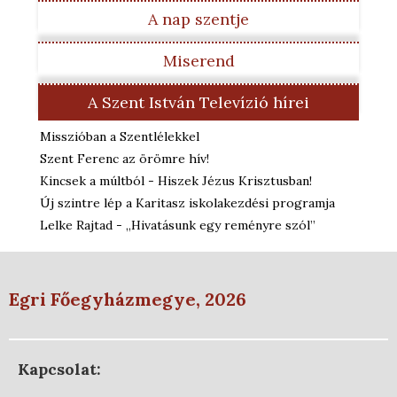
A nap szentje
Miserend
A Szent István Televízió hírei
Misszióban a Szentlélekkel
Szent Ferenc az örömre hív!
Kincsek a múltból - Hiszek Jézus Krisztusban!
Új szintre lép a Karitasz iskolakezdési programja
Lelke Rajtad - „Hivatásunk egy reményre szól”
Egri Főegyházmegye, 2026
Kapcsolat: