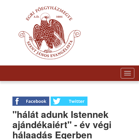
Togg
navig
"hálát adunk Istennek
ajándékaiért" - év végi
hálaadás Egerben