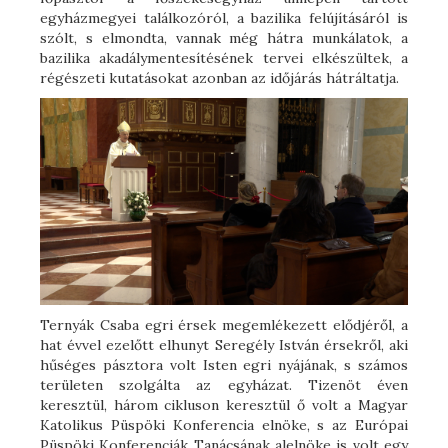
egyházmegyei találkozóról, a bazilika felújításáról is
szólt, s elmondta, vannak még hátra munkálatok, a
bazilika akadálymentesítésének tervei elkészültek, a
régészeti kutatásokat azonban az időjárás hátráltatja.
Ternyák Csaba egri érsek megemlékezett elődjéről, a
hat évvel ezelőtt elhunyt Seregély István érsekről, aki
hűséges pásztora volt Isten egri nyájának, s számos
területen szolgálta az egyházat. Tizenöt éven
keresztül, három cikluson keresztül ő volt a Magyar
Katolikus Püspöki Konferencia elnöke, s az Európai
Püspöki Konferenciák Tanácsának alelnöke is volt egy