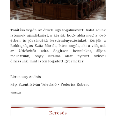
Tanítása végén az érsek úgy fogalmazott: hálát adunk
Istennek ajándékaiért, s kérjük, hogy áldja meg a jövő
évben is jószándékú kezdeményezésinket. Kérjük a
Boldogságos Szűz Máriát, Isten anyját, aki a világnak
az Üdvözítőt adta. Segítsen bennünket, álljon
mellettünk, hogy oltalma alatt nyitott szívvel
élhessünk, mint Isten fogadott gyermekei!
Bérczessy András
kép: Szent István Televízió - Federics Róbert
vissza
Keresés