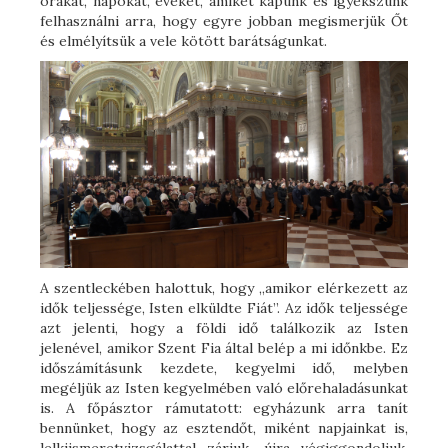
órákat, napokat, éveket, amiket kapunk és igyekszünk
felhasználni arra, hogy egyre jobban megismerjük Őt
és elmélyítsük a vele kötött barátságunkat.
A szentleckében halottuk, hogy „amikor elérkezett az
idők teljessége, Isten elküldte Fiát”. Az idők teljessége
azt jelenti, hogy a földi idő találkozik az Isten
jelenével, amikor Szent Fia által belép a mi időnkbe. Ez
időszámításunk kezdete, kegyelmi idő, melyben
megéljük az Isten kegyelmében való előrehaladásunkat
is. A főpásztor rámutatott: egyházunk arra tanít
bennünket, hogy az esztendőt, miként napjainkat is,