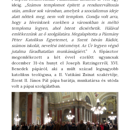
ideig.
„Számos templomot épített a rendszerváltozás
után, amikor sok városban, amelyek a szocializmus ideje
alatt nőttek meg, nem volt templom. Gondja volt arra,
hogy a híveinknek ezekben a városokban is méltó
temploma legyen, ahol Istent dicsérhetik. Hálával
emlékezzünk az ő szolgálatára. Megalapította a Pázmány
Péter Katolikus Egyetemet, a Szent István Rádiót,
számos iskolát, nevelési intézményt. Az Úr legyen végső
jutalma fáradhatatlan munkásságáért.”
A főpásztor
megemlékezett a két évvel ezelőtt ugyancsak
december 31-én hunyt el Joseph Ratzingerről, XVI.
Benedek pápáról, aki a múlt század legnagyobb
katolikus teológusa, a II. Vatikáni Zsinat szakértője,
Szent II. János Pál pápa barátja, munkatársa és utóda
volt a pápai szolgálatban.