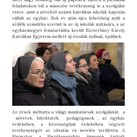
feladatokon túl a missziós tevékenység is a szolgálat
része, amit a növekvő számú katolikus iskolák kapcsán
vállalt az egyház. Sok év után újra lehetőség nyílt a
szülők szándéka szerint is az új iskolák nyitására, s az
egyházmegyei fenntartásba került Eszterházy Károly
Katolikus Egyetem mellett új óvodák nyílnak, épülnek.
Az érsek méltatta a világi munkatársak szolgálatát, a
nővérek, hitoktatók, pedagógusok , az egyház
érdekében, a közösségünk érdekében végzett
tevékenységét az oktatás és nevelés területén. A
főpásztor a főszékesegyház ünnepén tartott