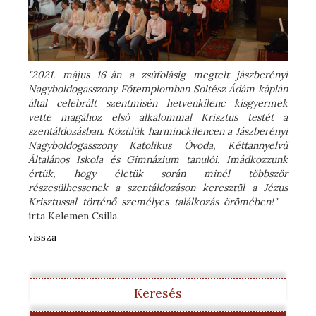
"2021. május 16-án a zsúfolásig megtelt jászberényi
Nagyboldogasszony Főtemplomban Soltész Ádám káplán
által celebrált szentmisén hetvenkilenc kisgyermek
vette magához első alkalommal Krisztus testét a
szentáldozásban. Közülük harminckilencen a Jászberényi
Nagyboldogasszony Katolikus Óvoda, Kéttannyelvű
Általános Iskola és Gimnázium tanulói. Imádkozzunk
értük, hogy életük során minél többször
részesülhessenek a szentáldozáson keresztül a Jézus
Krisztussal történő személyes találkozás örömében!"
-
írta Kelemen Csilla.
vissza
Keresés