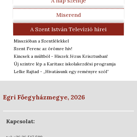
A nap szentje
Miserend
A Szent István Televízió hírei
Misszióban a Szentlélekkel
Szent Ferenc az örömre hív!
Kincsek a múltból - Hiszek Jézus Krisztusban!
Új szintre lép a Karitasz iskolakezdési programja
Lelke Rajtad - „Hivatásunk egy reményre szól”
Egri Főegyházmegye, 2026
Kapcsolat: