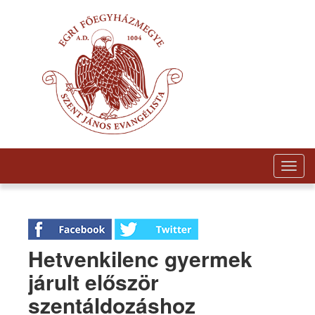
Togg
navig
Hetvenkilenc gyermek
járult először
szentáldozáshoz