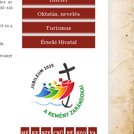
ára az
30-tól
Oktatás, nevelés
l és a
Turizmus
Érseki Hivatal
ők.
tványt
HÉ
KE
SZE
CSÜ
PÉ
SZO
VA