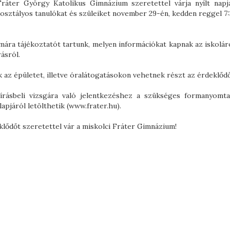
Fráter György Katolikus Gimnázium szeretettel várja nyílt napj
 osztályos tanulókat és szüleiket november 29-én, kedden reggel 7:
mára tájékoztatót tartunk, melyen információkat kapnak az iskoláró
rásról.
 az épületet, illetve óralátogatásokon vehetnek részt az érdeklőd
írásbeli vizsgára való jelentkezéshez a szükséges formanyomta
apjáról letölthetik (www.frater.hu).
lődőt szeretettel vár a miskolci Fráter Gimnázium!