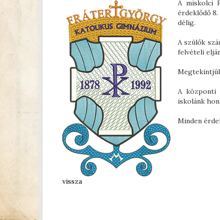
A miskolci 
érdeklődő 8.
délig.
A szülők szá
felvételi eljá
Megtekintjük
A központi 
iskolánk honl
Minden érdek
vissza