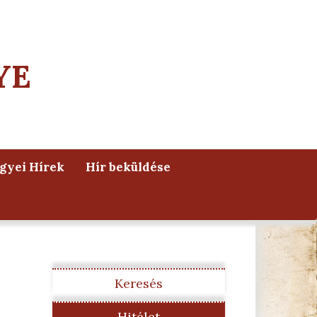
YE
yei Hírek
Hír beküldése
Keresés
Hitélet