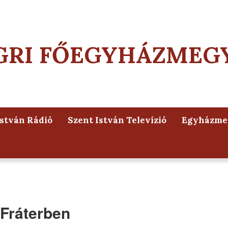
GRI FŐEGYHÁZMEG
István Rádió
Szent István Televízió
Egyházmeg
a Fráterben