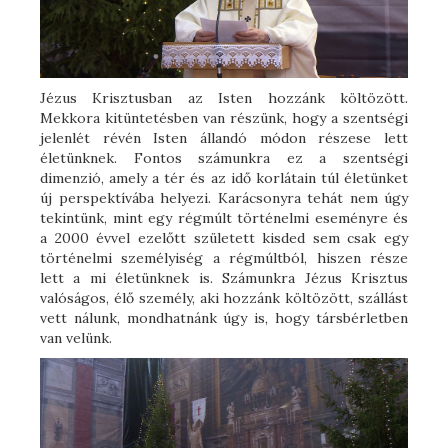
Jézus Krisztusban az Isten hozzánk költözött.
Mekkora kitüntetésben van részünk, hogy a szentségi
jelenlét révén Isten állandó módon részese lett
életünknek. Fontos számunkra ez a szentségi
dimenzió, amely a tér és az idő korlátain túl életünket
új perspektívába helyezi. Karácsonyra tehát nem úgy
tekintünk, mint egy régmúlt történelmi eseményre és
a 2000 évvel ezelőtt született kisded sem csak egy
történelmi személyiség a régmúltból, hiszen része
lett a mi életünknek is. Számunkra Jézus Krisztus
valóságos, élő személy, aki hozzánk költözött, szállást
vett nálunk, mondhatnánk úgy is, hogy társbérletben
van velünk.