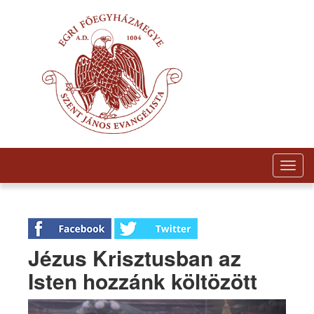
Togg
navig
Jézus Krisztusban az
Isten hozzánk költözött