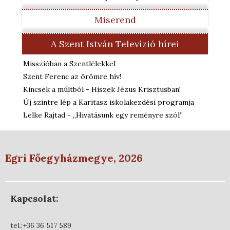
Miserend
A Szent István Televízió hírei
Misszióban a Szentlélekkel
Szent Ferenc az örömre hív!
Kincsek a múltból - Hiszek Jézus Krisztusban!
Új szintre lép a Karitasz iskolakezdési programja
Lelke Rajtad - „Hivatásunk egy reményre szól”
Egri Főegyházmegye, 2026
Kapcsolat:
tel.:+36 36 517 589