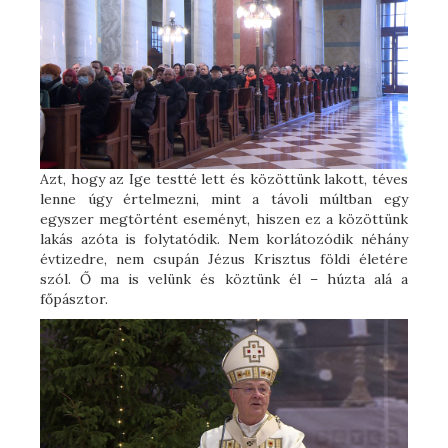
Azt, hogy az Ige testté lett és közöttünk lakott, téves
lenne úgy értelmezni, mint a távoli múltban egy
egyszer megtörtént eseményt, hiszen ez a közöttünk
lakás azóta is folytatódik. Nem korlátozódik néhány
évtizedre, nem csupán Jézus Krisztus földi életére
szól. Ő ma is velünk és köztünk él – húzta alá a
főpásztor.