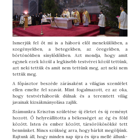
Ismerjük fel őt mi is a háború elől menekülőkben, a
szegényekben, a betegekben, az öregekben, a
börtönökben sínylődőkben. Azt mondja, hogy amit
egynek ezek közül a legkisebb testvérei közül tettünk,
azt neki tettük és amit nem tettünk meg, azt neki nem
tettük meg.
A főpásztor beszéde zárásaként a világias szemlélet
ellen emelte fel szavát. Mint fogalmazott, ez az oka,
hogy testvérháborúk dúlnak és a teremtett világ
javainak kizsákmányolása zajlik.
Számunkra Krisztus születése új életet és új reményt
hozott. Ő helyreállította a békességet az ég és föld
között. Isten és ember között, társörökösökké tett
bennünket. Nincs szükség arra, hogy bárkit megöljünk.
Rajtunk áll, hogy minden nap újra és újra mellé állunk-