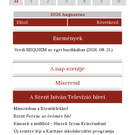
31
1
2
3
4
5
6
2026 Augusztus
Előző
Következő
Események
Verdi REQUIEM az egri bazilikában
(2026. 08. 21.
)
A nap szentje
Miserend
A Szent István Televízió hírei
Misszióban a Szentlélekkel
Szent Ferenc az örömre hív!
Kincsek a múltból - Hiszek Jézus Krisztusban!
Új szintre lép a Karitasz iskolakezdési programja