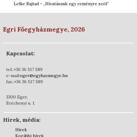
Lelke Rajtad - „Hivatásunk egy reményre szól”
Egri Főegyházmegye, 2026
Kapcsolat:
tel.:+36 36 517 589
e-mail:
eger@egyhazmegye.hu
fax.:+36 36 517 589
3300 Eger,
Széchenyi u. 1.
Hírek, média:
Hírek
Korábbi hírek