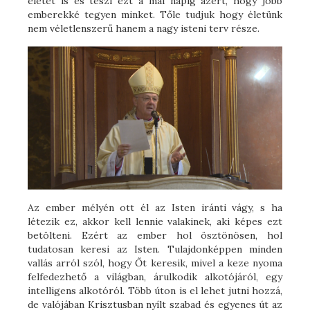
életét is és teszi ezt a mai napig azért, hogy jobb
emberekké tegyen minket. Tőle tudjuk hogy életünk
nem véletlenszerű hanem a nagy isteni terv része.
Az ember mélyén ott él az Isten iránti vágy, s ha
létezik ez, akkor kell lennie valakinek, aki képes ezt
betölteni. Ezért az ember hol ösztönösen, hol
tudatosan keresi az Isten. Tulajdonképpen minden
vallás arról szól, hogy Őt keresik, mivel a keze nyoma
felfedezhető a világban, árulkodik alkotójáról, egy
intelligens alkotóról. Több úton is el lehet jutni hozzá,
de valójában Krisztusban nyílt szabad és egyenes út az