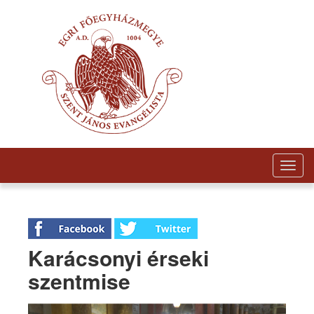
Togg
navig
Karácsonyi érseki
szentmise