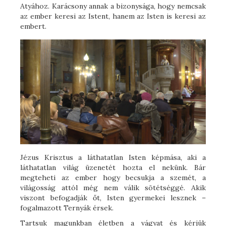
Atyához. Karácsony annak a bizonysága, hogy nemcsak
az ember keresi az Istent, hanem az Isten is keresi az
embert.
Jézus Krisztus a láthatatlan Isten képmása, aki a
láthatatlan világ üzenetét hozta el nekünk. Bár
megteheti az ember hogy becsukja a szemét, a
világosság attól még nem válik sötétséggé. Akik
viszont befogadják őt, Isten gyermekei lesznek –
fogalmazott Ternyák érsek.
Tartsuk magunkban életben a vágyat és kérjük