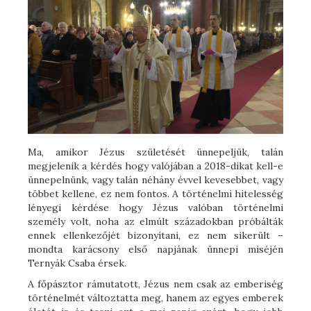
Ma, amikor Jézus születését ünnepeljük, talán
megjelenik a kérdés hogy valójában a 2018-dikat kell-e
ünnepelnünk, vagy talán néhány évvel kevesebbet, vagy
többet kellene, ez nem fontos. A történelmi hitelesség
lényegi kérdése hogy Jézus valóban történelmi
személy volt, noha az elmúlt századokban próbálták
ennek ellenkezőjét bizonyítani, ez nem sikerült –
mondta karácsony első napjának ünnepi miséjén
Ternyák Csaba érsek.
A főpásztor rámutatott, Jézus nem csak az emberiség
történelmét változtatta meg, hanem az egyes emberek