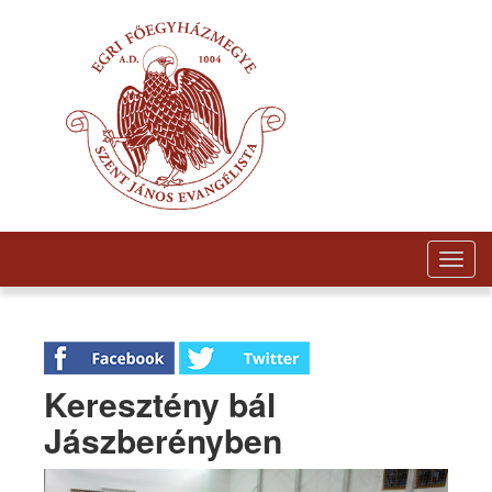
Togg
navig
Keresztény bál
Jászberényben