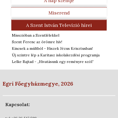
A nap szentje
Miserend
A Szent István Televízió hírei
Misszióban a Szentlélekkel
Szent Ferenc az örömre hív!
Kincsek a múltból - Hiszek Jézus Krisztusban!
Új szintre lép a Karitasz iskolakezdési programja
Lelke Rajtad - „Hivatásunk egy reményre szól”
Egri Főegyházmegye, 2026
Kapcsolat: