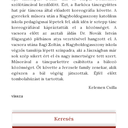
szólótáncával kezdődött. Ezt, a Barkóca táncegyüttes
hat pár táncosa által előadott koreográfia követte. A
gyerekek műsora után a Nagyboldogasszony katolikus
iskola pedagógusai lépetek fel, akik idén ír sztepp tánc
koreográfiával kápráztatták el a közönséget. A
vacsora előtt az asztali áldás Dr. Novák István
főigazgató plébános atya vezetésével hangzott el. A
vacsora utána Bagi Zoltán, a Nagyboldogasszony iskola
végzős tanulója lépett színpadra, aki a Jászságban már
sok szép sikert ért el és nagy ismertségre tett szert.
Műsorával a táncparkettre csábította a bálozó
közönséget. Őt követte a Jerzsele family zenekar, akik
egészen a bál végéig játszottak. Éjfél előtt
tombolahúzást is tartottak.
Kelemen Csilla
vissza
Keresés