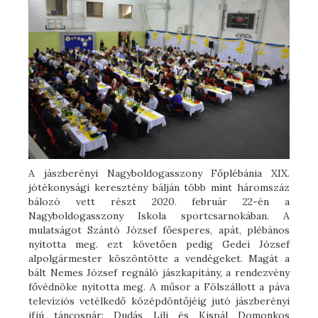
A jászberényi Nagyboldogasszony Főplébánia XIX.
jótékonysági keresztény bálján több mint háromszáz
bálozó vett részt 2020. február 22-én a
Nagyboldogasszony Iskola sportcsarnokában. A
mulatságot Szántó József főesperes, apát, plébános
nyitotta meg. ezt követően pedig Gedei József
alpolgármester köszöntötte a vendégeket. Magát a
bált Nemes József regnáló jászkapitány, a rendezvény
fővédnöke nyitotta meg. A műsor a Fölszállott a páva
televíziós vetélkedő középdöntőjéig jutó jászberényi
ifjú táncospár: Dudás Lili és Kispál Domonkos