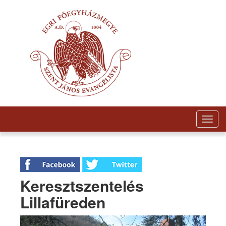
Togg
navig
Keresztszentelés
Lillafüreden