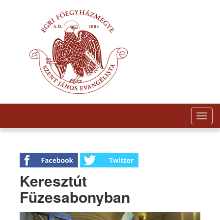
Togg
navig
Keresztút
Füzesabonyban