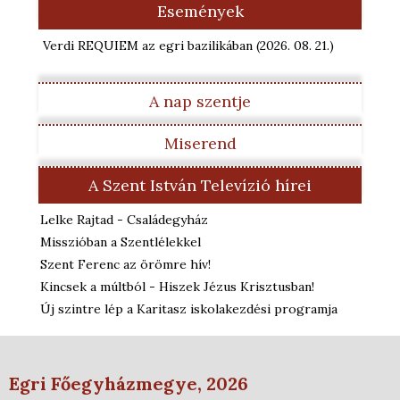
Események
Verdi REQUIEM az egri bazilikában
(2026. 08. 21.
)
A nap szentje
Miserend
A Szent István Televízió hírei
Lelke Rajtad - Családegyház
Misszióban a Szentlélekkel
Szent Ferenc az örömre hív!
Kincsek a múltból - Hiszek Jézus Krisztusban!
Új szintre lép a Karitasz iskolakezdési programja
Egri Főegyházmegye, 2026