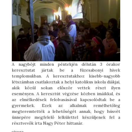
A nagyböjt minden péntekjén délután 3 órakor
keresztutat jártak be a füzesabonyi hívek
templomukban. A keresztutakhoz kisebb-nagyobb
létszámban csatlakoztak a helyi katolikus iskola diákjai,
akik közül sokan először vettek részt ilyen
eseményen. A keresztút végzése közben imáikkal, és
az elmélkedések felolvasásával kapcsolódtak be a
gyermekek. Ezek az alkalmak remélhetőleg
megteremtették a lehetőségét annak, hogy húsvét
ünnepére megfelelő lelkülettel készüljenek fel a
résztvevők írta Nagy Péter hittanár.
vissza