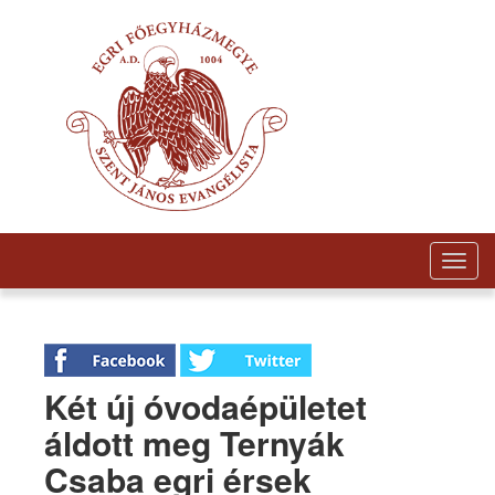
Togg
navig
Két új óvodaépületet
áldott meg Ternyák
Csaba egri érsek