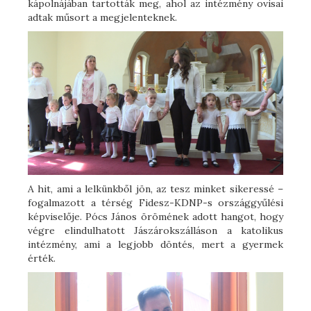
kápolnájában tartották meg, ahol az intézmény ovisai
adtak műsort a megjelenteknek.
A hit, ami a lelkünkből jön, az tesz minket sikeressé –
fogalmazott a térség Fidesz-KDNP-s országgyűlési
képviselője. Pócs János örömének adott hangot, hogy
végre elindulhatott Jászárokszálláson a katolikus
intézmény, ami a legjobb döntés, mert a gyermek
érték.