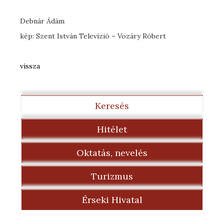
Debnár Ádám
kép: Szent István Televízió – Vozáry Róbert
vissza
Keresés
Hitélet
Oktatás, nevelés
Turizmus
Érseki Hivatal