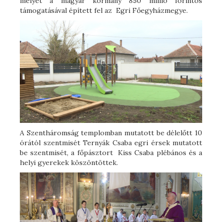
melyet a magyar kormány 850 millió forintos
támogatásával épített fel az Egri Főegyházmegye.
A Szentháromság templomban mutatott be délelőtt 10
órától szentmisét Ternyák Csaba egri érsek mutatott
be szentmisét, a főpásztort Kiss Csaba plébános és a
helyi gyerekek köszöntöttek.