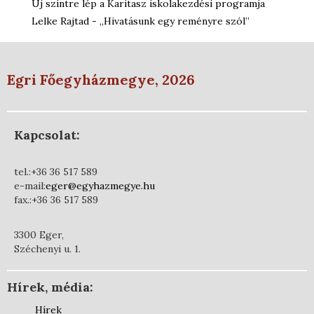
Új szintre lép a Karitasz iskolakezdési programja
Lelke Rajtad - „Hivatásunk egy reményre szól”
Egri Főegyházmegye, 2026
Kapcsolat:
tel.:+36 36 517 589
e-mail:
eger@egyhazmegye.hu
fax.:+36 36 517 589
3300 Eger,
Széchenyi u. 1.
Hírek, média:
Hírek