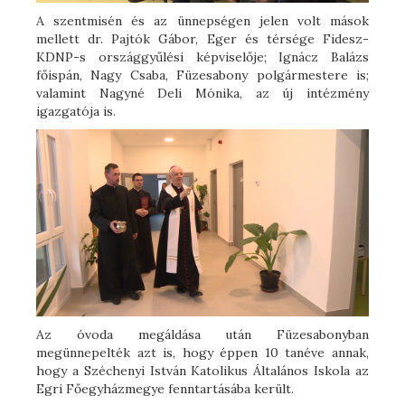
A szentmisén és az ünnepségen jelen volt mások
mellett dr. Pajtók Gábor, Eger és térsége Fidesz-
KDNP-s országgyűlési képviselője; Ignácz Balázs
főispán, Nagy Csaba, Füzesabony polgármestere is;
valamint Nagyné Deli Mónika, az új intézmény
igazgatója is.
Az óvoda megáldása után Füzesabonyban
megünnepelték azt is, hogy éppen 10 tanéve annak,
hogy a Széchenyi István Katolikus Általános Iskola az
Egri Főegyházmegye fenntartásába került.