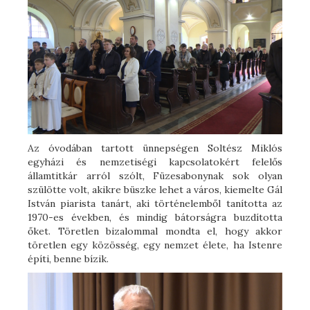
Az óvodában tartott ünnepségen Soltész Miklós
egyházi és nemzetiségi kapcsolatokért felelős
államtitkár arról szólt, Füzesabonynak sok olyan
szülötte volt, akikre büszke lehet a város, kiemelte Gál
István piarista tanárt, aki történelemből tanította az
1970-es években, és mindig bátorságra buzdította
őket. Töretlen bizalommal mondta el, hogy akkor
töretlen egy közösség, egy nemzet élete, ha Istenre
építi, benne bízik.