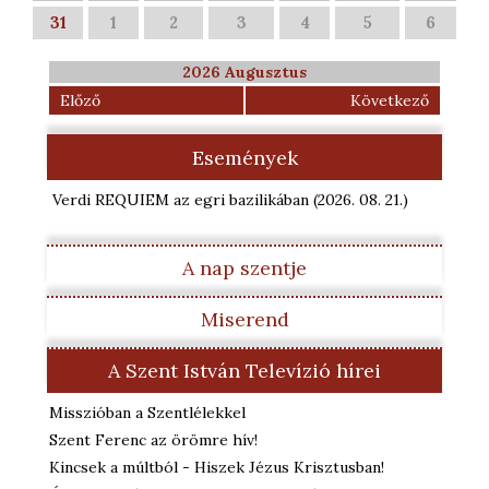
31
1
2
3
4
5
6
2026 Augusztus
Előző
Következő
Események
Verdi REQUIEM az egri bazilikában
(2026. 08. 21.
)
A nap szentje
Miserend
A Szent István Televízió hírei
Misszióban a Szentlélekkel
Szent Ferenc az örömre hív!
Kincsek a múltból - Hiszek Jézus Krisztusban!