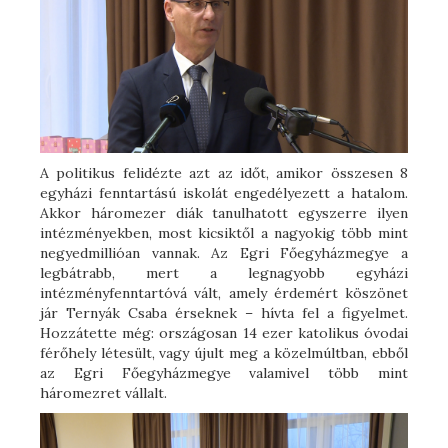
A politikus felidézte azt az időt, amikor összesen 8
egyházi fenntartású iskolát engedélyezett a hatalom.
Akkor háromezer diák tanulhatott egyszerre ilyen
intézményekben, most kicsiktől a nagyokig több mint
negyedmillióan vannak. Az Egri Főegyházmegye a
legbátrabb, mert a legnagyobb egyházi
intézményfenntartóvá vált, amely érdemért köszönet
jár Ternyák Csaba érseknek – hívta fel a figyelmet.
Hozzátette még: országosan 14 ezer katolikus óvodai
férőhely létesült, vagy újult meg a közelmúltban, ebből
az Egri Főegyházmegye valamivel több mint
háromezret vállalt.