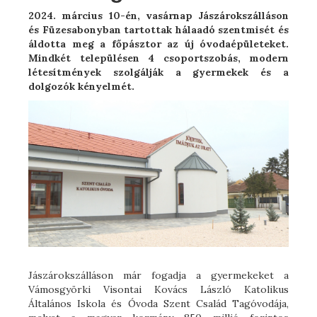
2024. m
árcius 10-én, vasárnap Jászárokszálláson
és Füzesabonyban tartottak hálaadó szentmisét és
áldotta meg a főpásztor az új óvodaépületeket.
Mindkét településen 4 csoportszobás, modern
létesítmények szolgálják a gyermekek és a
dolgozók kényelmét.
Jászárokszálláson már fogadja a gyermekeket a
Vámosgyörki Visontai Kovács László Katolikus
Általános Iskola és Óvoda Szent Család Tagóvodája,