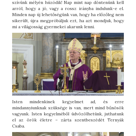
szívünk mélyén húzódik! Nap mint nap döntenünk kell
arról, hogy a jó, vagy a rossz irányba indulunk-e el.
Minden nap új lehetőségünk van, hogy ha előzőleg nem
sikerült, újra megpróbáljuk ezt, ha azt mondjuk, hogy
mi a világosság gyermekei akarunk lenni.
Isten mindenkinek kegyelmet ad, és erre
mindannyiunknak szüksége is van, mert mind bűnösök
vagyunk. Isten kegyelméből üdvözölhetünk, juthatunk
el az örök életre – zárta szentbeszédét Ternyák
Csaba.