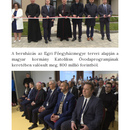
A beruházás az Egri Főegyházmegye tervei alapján a
magyar kormány Katolikus Óvodaprogramjának
keretében valósult meg, 800 millió forintból.