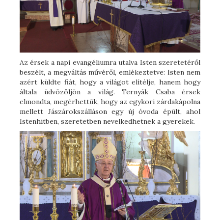
Az érsek a napi evangéliumra utalva Isten szeretetéről
beszélt, a megváltás művéről, emlékeztetve: Isten nem
azért küldte fiát, hogy a világot elítélje, hanem hogy
általa üdvözöljön a világ. Ternyák Csaba érsek
elmondta, megérhettük, hogy az egykori zárdakápolna
mellett Jászárokszálláson egy új óvoda épült, ahol
Istenhitben, szeretetben nevelkedhetnek a gyerekek.