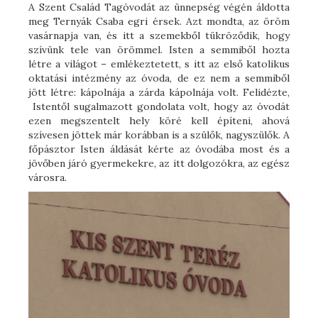
A Szent Család Tagóvodát az ünnepség végén áldotta
meg Ternyák Csaba egri érsek. Azt mondta, az öröm
vasárnapja van, és itt a szemekből tükröződik, hogy
szívünk tele van örömmel. Isten a semmiből hozta
létre a világot – emlékeztetett, s itt az első katolikus
oktatási intézmény az óvoda, de ez nem a semmiből
jött létre: kápolnája a zárda kápolnája volt. Felidézte,
Istentől sugalmazott gondolata volt, hogy az óvodát
ezen megszentelt hely köré kell építeni, ahová
szívesen jöttek már korábban is a szülők, nagyszülők. A
főpásztor Isten áldását kérte az óvodába most és a
jövőben járó gyermekekre, az itt dolgozókra, az egész
városra.