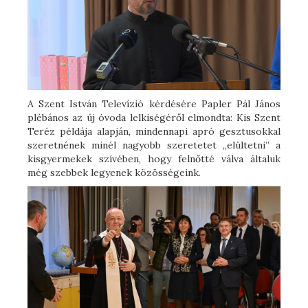
A Szent István Televízió kérdésére Papler Pál János
plébános az új óvoda lelkiségéről elmondta: Kis Szent
Teréz példája alapján, mindennapi apró gesztusokkal
szeretnének minél nagyobb szeretetet „elültetni” a
kisgyermekek szívében, hogy felnőtté válva általuk
még szebbek legyenek közösségeink.