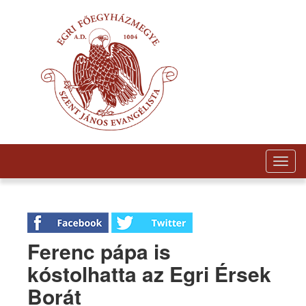
Togg
navig
Ferenc pápa is
kóstolhatta az Egri Érsek
Borát