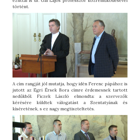
ezúttal is dr. Gál Lajos professzor közreműködésével
történt.
A cím rangját jól mutatja, hogy idén Ferenc pápához is
jutott az Egri Érsek Bora címre érdemesnek tartott
nedűkből. Ficzek László elmondta: a szervezők
kérésére küldtek válogatást a Szentatyának és
kíséretének, s ez nagy megtiszteltetés.