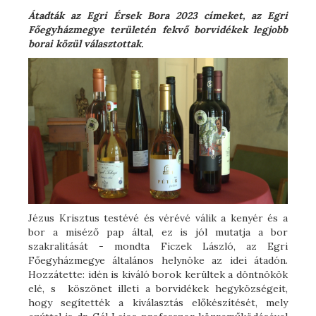
Átadták az Egri Érsek Bora 2023 címeket, az Egri
Főegyházmegye területén fekvő borvidékek legjobb
borai közül választottak.
Jézus Krisztus testévé és vérévé válik a kenyér és a
bor a miséző pap által, ez is jól mutatja a bor
szakralitását - mondta Ficzek László, az Egri
Főegyházmegye általános helynöke az idei átadón.
Hozzátette: idén is kiváló borok kerültek a döntnökök
elé, s köszönet illeti a borvidékek hegyközségeit,
hogy segítették a kiválasztás előkészítését, mely