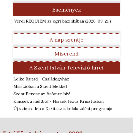
Események
Verdi REQUIEM az egri bazilikában
(2026. 08. 21.
)
A nap szentje
Miserend
A Szent István Televízió hírei
Lelke Rajtad - Családegyház
Misszióban a Szentlélekkel
Szent Ferenc az örömre hív!
Kincsek a múltból - Hiszek Jézus Krisztusban!
Új szintre lép a Karitasz iskolakezdési programja