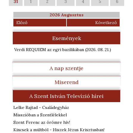
31
1
2
3
4
5
6
2026 Augusztus
Előző
Következő
Események
Verdi REQUIEM az egri bazilikában
(2026. 08. 21.
)
A nap szentje
Miserend
A Szent István Televízió hírei
Lelke Rajtad - Családegyház
Misszióban a Szentlélekkel
Szent Ferenc az örömre hív!
Kincsek a múltból - Hiszek Jézus Krisztusban!