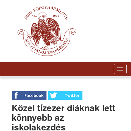
Togg
navig
Közel tízezer diáknak lett
könnyebb az
iskolakezdés