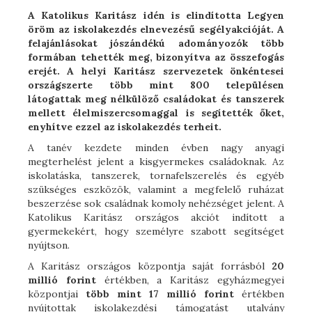
A Katolikus Karitász idén is elindította Legyen
öröm az iskolakezdés elnevezésű segélyakcióját. A
felajánlásokat jószándékú adományozók több
formában tehették meg, bizonyítva az összefogás
erejét. A helyi Karitász szervezetek önkéntesei
országszerte több mint 800 településen
látogattak meg nélkülöző családokat és tanszerek
mellett élelmiszercsomaggal is segítették őket,
enyhítve ezzel az iskolakezdés terheit.
A tanév kezdete minden évben nagy anyagi
megterhelést jelent a kisgyermekes családoknak. Az
iskolatáska, tanszerek, tornafelszerelés és egyéb
szükséges eszközök, valamint a megfelelő ruházat
beszerzése sok családnak komoly nehézséget jelent. A
Katolikus Karitász országos akciót indított a
gyermekekért, hogy személyre szabott segítséget
nyújtson.
A Karitász országos központja saját forrásból
20
millió forint
értékben, a Karitász egyházmegyei
központjai
több mint 17 millió forint
értékben
nyújtottak iskolakezdési támogatást utalvány