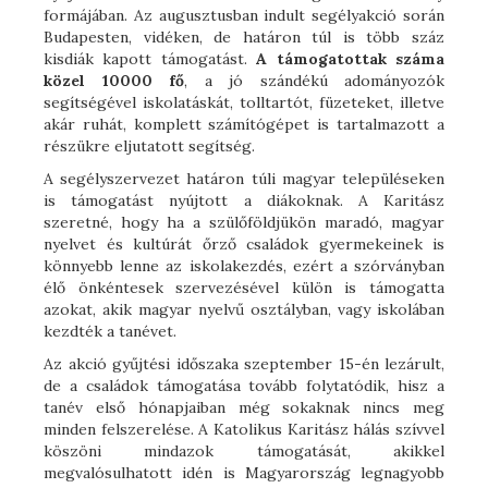
formájában. Az augusztusban indult segélyakció során
Budapesten, vidéken, de határon túl is több száz
kisdiák kapott támogatást.
A támogatottak száma
közel 10000 fő
, a jó szándékú adományozók
segítségével iskolatáskát, tolltartót, füzeteket, illetve
akár ruhát, komplett számítógépet is tartalmazott a
részükre eljutatott segítség.
A segélyszervezet határon túli magyar településeken
is támogatást nyújtott a diákoknak. A Karitász
szeretné, hogy ha a szülőföldjükön maradó, magyar
nyelvet és kultúrát őrző családok gyermekeinek is
könnyebb lenne az iskolakezdés, ezért a szórványban
élő önkéntesek szervezésével külön is támogatta
azokat, akik magyar nyelvű osztályban, vagy iskolában
kezdték a tanévet.
Az akció gyűjtési időszaka szeptember 15-én lezárult,
de a családok támogatása tovább folytatódik, hisz a
tanév első hónapjaiban még sokaknak nincs meg
minden felszerelése. A Katolikus Karitász hálás szívvel
köszöni mindazok támogatását, akikkel
megvalósulhatott idén is Magyarország legnagyobb