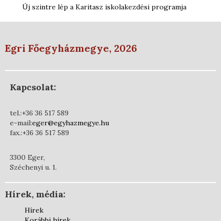
Új szintre lép a Karitasz iskolakezdési programja
Egri Főegyházmegye, 2026
Kapcsolat:
tel.:+36 36 517 589
e-mail:
eger@egyhazmegye.hu
fax.:+36 36 517 589
3300 Eger,
Széchenyi u. 1.
Hírek, média:
Hírek
Korábbi hírek