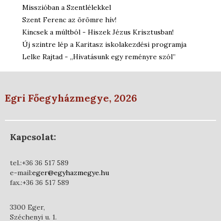
Misszióban a Szentlélekkel
Szent Ferenc az örömre hív!
Kincsek a múltból - Hiszek Jézus Krisztusban!
Új szintre lép a Karitasz iskolakezdési programja
Lelke Rajtad - „Hivatásunk egy reményre szól”
Egri Főegyházmegye, 2026
Kapcsolat:
tel.:+36 36 517 589
e-mail:
eger@egyhazmegye.hu
fax.:+36 36 517 589
3300 Eger,
Széchenyi u. 1.