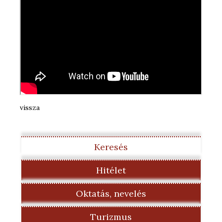
vissza
Keresés
Hitélet
Oktatás, nevelés
Turizmus