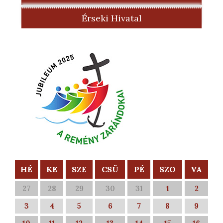
Érseki Hivatal
HÉ
KE
SZE
CSÜ
PÉ
SZO
VA
27
28
29
30
31
1
2
3
4
5
6
7
8
9