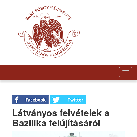
Togg
navig
Látványos felvételek a
Bazilika felújításáról