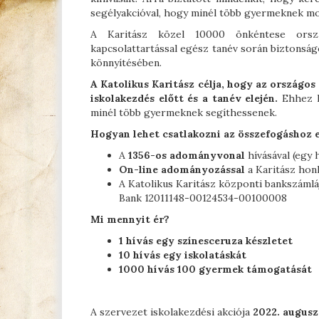
segélyakcióval, hogy minél több gyermeknek moso
A Karitász közel 10000 önkéntese ország
kapcsolattartással egész tanév során biztonság
könnyítésében.
A Katolikus Karitász célja, hogy az ország
iskolakezdés előtt és a tanév elején.
Ehhez k
minél több gyermeknek segíthessenek.
Hogyan lehet csatlakozni az összefogáshoz 
A
1356-os adományvonal
hívásával (egy 
On-line adományozással
a Karitász hon
A Katolikus Karitász központi bankszámláj
Bank 12011148-00124534-00100008
Mi mennyit ér?
1 hívás egy színesceruza készletet
10 hívás egy iskolatáskát
1000 hívás 100 gyermek támogatását
A szervezet iskolakezdési akciója
2022. augusz