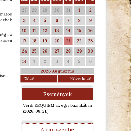
27
28
29
30
31
1
2
amatos
terhek
3
4
5
6
7
8
9
10
11
12
13
14
15
16
még az
özösen
17
18
19
20
21
22
23
24
25
26
27
28
29
30
31
1
2
3
4
5
6
2026 Augusztus
isen
Előző
Következő
Események
Verdi REQUIEM az egri bazilikában
(2026. 08. 21.
)
A nap szentje