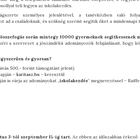
llyal teli legyen az iskolakezdés.
szerte személyes jelenlétével, a tanévközben való foly
ot ad a családoknak, és szükség szerint segítik őket a mindennapi 
os összefogás során mintegy 10000 gyermeknek segíthessenek 
éri a szervezet a jószándékú adományozók felajánlásait, hogy k
egyszerűen és gyorsan?
hívás 500,- forint támogatást jelent)
lapján –
karitasz.hu
– keresztül
án is várja az adományokat „
iskolakezdés
” megnevezéssel – Raiffe
tus 3-tól szeptember 15-ig tart.
Az ebben az időszakban érkező