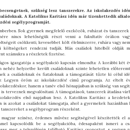
ecsengetnek, szükség lesz tanszerekre. Az iskolakezdés id
saládoknak. A Katolikus Karitász idén már tizenkettedik alka
ezdési segélyprogramját.
ptemberben. Sok gyermek megfelelő eszközök, ruházat és tanszerek 
enére nincs lehetőségük részt venni a fakultatív órákon va
tségeit csökkenti, kevesebbet költ élelmiszerre, ruhára vagy nem 
ai költségeket rendezni tudják. Más családok hitelből oldják 
ent számukra a részletek fizetése.
zágos igazgatója a segélyakció kapcsán elmondta: A korábbi két é
en nehéz helyzetbe került családoknak szinte lehetetlen előteremt
k a családoknak és fiataloknak a támogatását tűzte ki célul id
ász Legyen öröm az iskolakezdés! című programja. Az eltelt é
olakezdéskor, hanem a tanév első hónapjaiban is szükség van segít
t is terveznek megvalósítani. A támogatások, tanszerek átadása vár
olakezdés első napjaiban lesz. A Katolikus Karitász a kezdetek
en is azokat a családokat támogatja, ahol a gyermekek hazánkban 
s tanszereket a segélyprogram részeként.
s magyar színész, érdemes művész segítségével készítették el a
mmel kapcsolódik be a segélyakcióba, édesapaként ismeri a cs
resse meg a településén található Karitász csoportot, s vegyen r