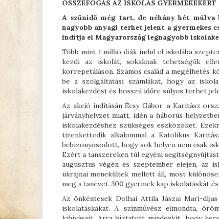
ÖSSZEFOGÁS AZ ISKOLÁS GYERMEKEKÉRT
A szünidő még tart, de néhány hét múlva b
nagyobb anyagi terhet jelent a gyermekes c
indítja el Magyarország legnagyobb iskolak
Több mint 1 millió diák indul el iskolába sze
kezdi az iskolát, sokaknak tehetségük ell
korrepetáláson. Számos család a megélhetés köl
be a szolgáltatási számlákat, hogy az iskol
iskolakezdést és hosszú időre súlyos terhet jel
Az akció indításán Écsy Gábor, a Karitász ors
járványhelyzet miatt, idén a háborús helyzetb
iskolakezdéshez szükséges eszközöket. Ezekne
tizenkettedik alkalommal a Katolikus Karit
bebizonyosodott, hogy sok helyen nem csak isk
Ezért a tanszereken túl egyéni segítségnyújtás
augusztus végén és szeptember elején, az isk
ukrajnai menekültek mellett áll, most különös
meg a tanévet. 300 gyermek kap iskolatáskát é
Az önkéntesek Dolhai Attila Jászai Mari-díja
iskolatáskákat. A színművész elmondta, örö
kihívásait. Arra bíztatott mindenkit, hogy ke