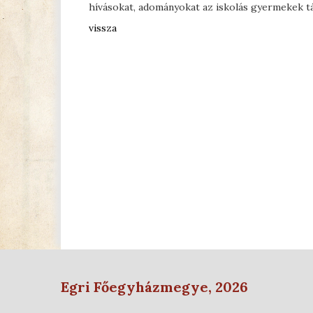
hívásokat, adományokat az iskolás gyermekek tá
vissza
Egri Főegyházmegye, 2026