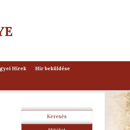
YE
yei Hírek
Hír beküldése
Keresés
Hitélet