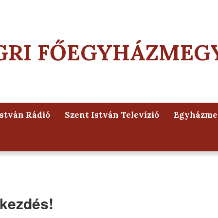
GRI FŐEGYHÁZMEG
István Rádió
Szent István Televízió
Egyházmeg
akezdés!