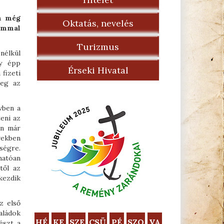
én még
Oktatás, nevelés
lommal
Turizmus
nélkül
gy épp
Érseki Hivatal
fizeti
meg az
vben a
eni az
én már
vekben
ségre.
hatóan
től az
kezdik
z első
aládok
HÉ
KE
SZE
CSÜ
PÉ
SZO
VA
észt a