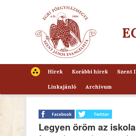
E
Hírek
Korábbi hírek
Szent 
Linkajánló
Archívum
Legyen öröm az iskol