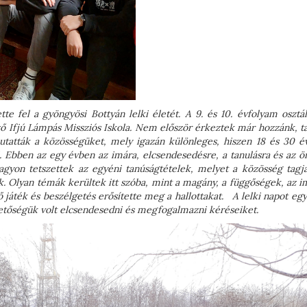
tte fel a gyöngyösi Bottyán lelki életét. A 9. és 10. évfolyam osztá
ző Ifjú Lámpás Missziós Iskola. Nem először érkeztek már hozzánk, ta
utatták a közösségüket, mely igazán különleges, hiszen 18 és 30 év
l. Ebben az egy évben az imára, elcsendesedésre, a tanulásra és az 
agyon tetszettek az egyéni tanúságtételek, melyet a közösség tagja
k. Olyan témák kerültek itt szóba, mint a magány, a függőségek, az i
játék és beszélgetés erősítette meg a hallottakat. A lelki napot eg
etőségük volt elcsendesedni és megfogalmazni kéréseiket.