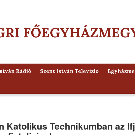
GRI FŐEGYHÁZMEG
István Rádió
Szent István Televízió
Egyházmeg
n Katolikus Technikumban az If