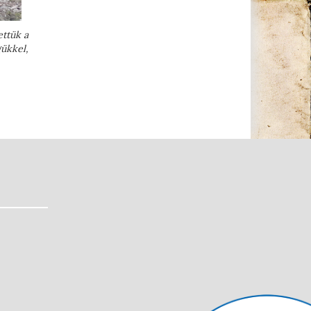
ettük a
gükkel,