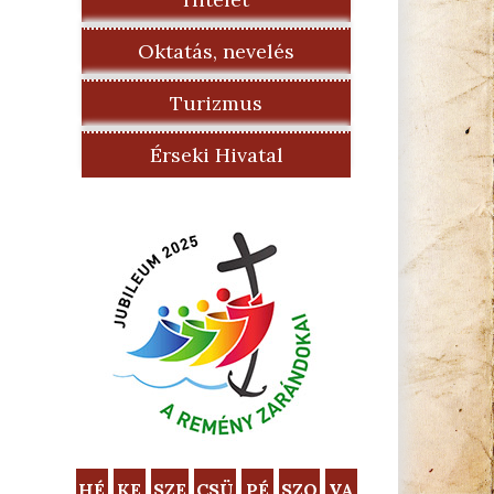
Oktatás, nevelés
Turizmus
Érseki Hivatal
HÉ
KE
SZE
CSÜ
PÉ
SZO
VA