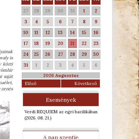
27
28
29
30
31
1
2
3
4
5
6
7
8
9
10
11
12
13
14
15
16
17
18
19
20
21
22
23
lyainak
24
25
26
27
28
29
30
valy is
 közti
31
1
2
3
4
5
6
örömhír
2026 Augusztus
i saját
maélet,
Előző
Következő
y zenés
Események
Verdi REQUIEM az egri bazilikában
(2026. 08. 21.
)
A nap szentje