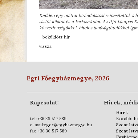
Kedden egy mátrai kirándulással színesítettük a he
sástói kilátót és a Farkas-kutat. Az Ifjú Lámpás 
közvetlenségükkel, hiteles tanúságtételükkel iga
- beküldött hír -
vissza
Egri Főegyházmegye, 2026
Kapcsolat:
Hírek, médi
Hírek
tel.:+36 36 517 589
Korábbi h
e-mail:
eger@egyhazmegye.hu
Szent Istv
fax.:+36 36 517 589
Szent Istv
Egyházmeg