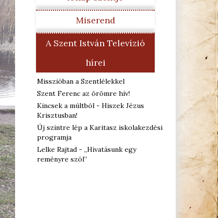
Miserend
A Szent István Televízió
hírei
Misszióban a Szentlélekkel
Szent Ferenc az örömre hív!
Kincsek a múltból - Hiszek Jézus
Krisztusban!
Új szintre lép a Karitasz iskolakezdési
programja
Lelke Rajtad - „Hivatásunk egy
reményre szól”