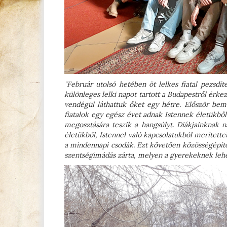
"Február utolsó hetében öt lelkes fiatal pezsdíte
különleges lelki napot tartott a Budapestről érke
vendégül láthattuk őket egy hétre. Először bem
fiatalok egy egész évet adnak Istennek életükbő
megosztására teszik a hangsúlyt. Diákjainknak n
életükből, Istennel való kapcsolatukból merítette
a mindennapi csodák. Ezt követően közösségépítő 
szentségimádás zárta, melyen a gyerekeknek leh