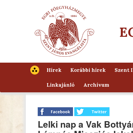
E
Hírek
Korábbi hírek
Szent 
Linkajánló
Archívum
Lelki nap a Vak Bottyá