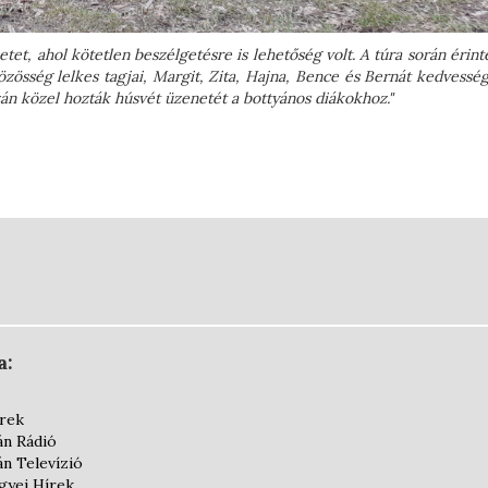
tet, ahol kötetlen beszélgetésre is lehetőség volt. A túra során érint
Közösség lelkes tagjai, Margit, Zita, Hajna, Bence és Bernát kedvessé
zán közel hozták húsvét üzenetét a bottyános diákokhoz."
a:
írek
án Rádió
án Televízió
yei Hírek