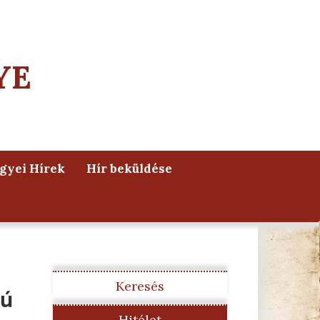
YE
yei Hírek
Hír beküldése
Keresés
jú
Hitélet