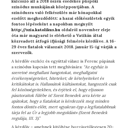
kulcsszó áll a 2018 őszén esedékes püspöki
szinódus munkájának középpontjában. A
szinódusra való felkészülés már hónapokkal
ezelőtt megkezdődött: a hazai előkészületek egyik
fontos lépéseként a napokban megnyílt
http://szia.katolikus.hu
oldalról november eleje
óta már magyarul is elérhető a Vatikán által
közreadott átfogó ifjúsági felmérés kérdőíve. A 16-
29 éves fiatalok válaszait 2018. január 15-ig várják a
szervezők.
A kérdőív eszköz és egyúttal válasz is Ferenc pápának
a szinódus kapcsán tett meghívására:
“Az egyház is
szeretné meghallani hangotokat, meghallgatni
érzékenységeteket, hiteteket; de kételyeiteket és
kritikáitokat is. Hallassátok kiáltásotokat, hangozzék csak
fel közösségeitekben, és érjétek el, hogy eljusson
pásztoraitok fülébe is! Szent Benedek arra kérte az
apátokat, hogy a fiatalokat is kérdezzék meg minden
fontos döntés előtt, mert
»
gyakran épp a legfiatalabbnak
tárja fel az Úr a legjobb megoldást
«
(Szent Benedek
regulája, III. 3).”
A kérdőív – amelynek kitöltése hozzávetőlegesen 20-