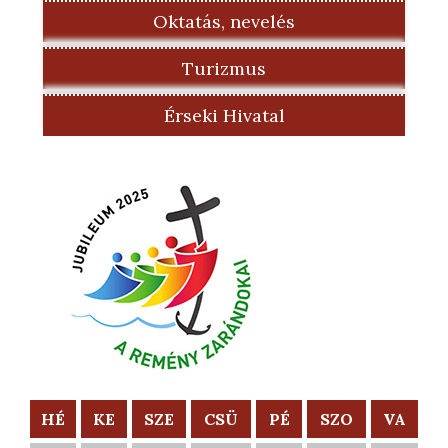
Oktatás, nevelés
Turizmus
Érseki Hivatal
HÉ
KE
SZE
CSÜ
PÉ
SZO
VA