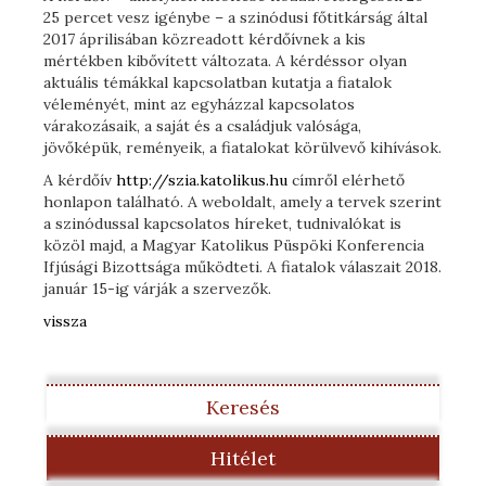
25 percet vesz igénybe – a szinódusi főtitkárság által
2017 áprilisában közreadott kérdőívnek a kis
mértékben kibővített változata. A kérdéssor olyan
aktuális témákkal kapcsolatban kutatja a fiatalok
véleményét, mint az egyházzal kapcsolatos
várakozásaik, a saját és a családjuk valósága,
jövőképük, reményeik, a fiatalokat körülvevő kihívások.
A kérdőív
http://szia.katolikus.hu
címről elérhető
honlapon található. A weboldalt, amely a tervek szerint
a szinódussal kapcsolatos híreket, tudnivalókat is
közöl majd, a Magyar Katolikus Püspöki Konferencia
Ifjúsági Bizottsága működteti. A fiatalok válaszait 2018.
január 15-ig várják a szervezők.
vissza
Keresés
Hitélet