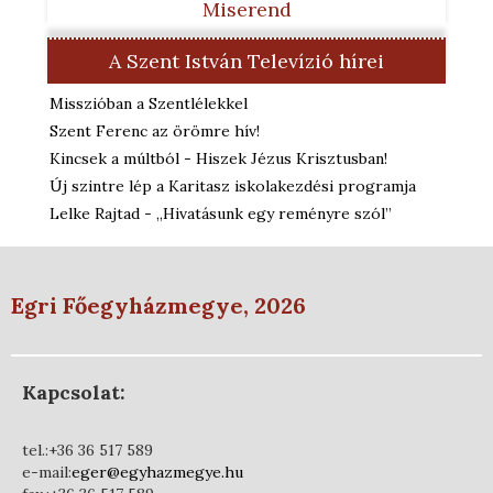
Miserend
A Szent István Televízió hírei
Misszióban a Szentlélekkel
Szent Ferenc az örömre hív!
Kincsek a múltból - Hiszek Jézus Krisztusban!
Új szintre lép a Karitasz iskolakezdési programja
Lelke Rajtad - „Hivatásunk egy reményre szól”
Egri Főegyházmegye, 2026
Kapcsolat:
tel.:+36 36 517 589
e-mail:
eger@egyhazmegye.hu