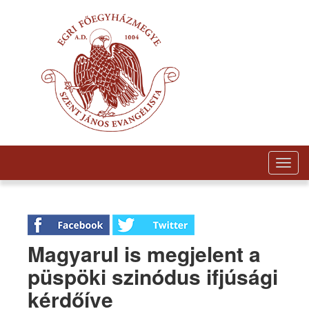
Togg
navig
Magyarul is megjelent a
püspöki szinódus ifjúsági
kérdőíve