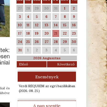
27
28
29
30
31
1
2
3
4
5
6
7
8
9
10
11
12
13
14
15
16
17
18
19
20
21
22
23
24
25
26
27
28
29
30
tek:
31
1
2
3
4
5
6
esen
2026 Augusztus
niai
Előző
Következő
Események
Verdi REQUIEM az egri bazilikában
kal és
(2026. 08. 21.
)
ülvéve
A nap szentje