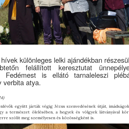
ívek különleges lelki ajándékban részesül
tőn felállított keresztutat ünnepély
Fedémest is ellátó tarnaleleszi plébá
verbita atya.
24)
enlévők együtt járták végig Jézus szenvedésének útját, imádságok
gy a természet ölelésében, a hegyek és völgyek látványával kör
zerre szólít meg személyesen és közösségként is.