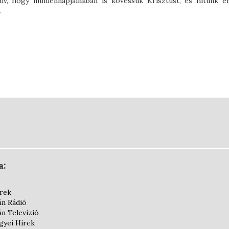
ív, hogy mindennapjainkban is kövessük Krisztust, és hitünk er
.
a:
írek
án Rádió
án Televízió
yei Hírek