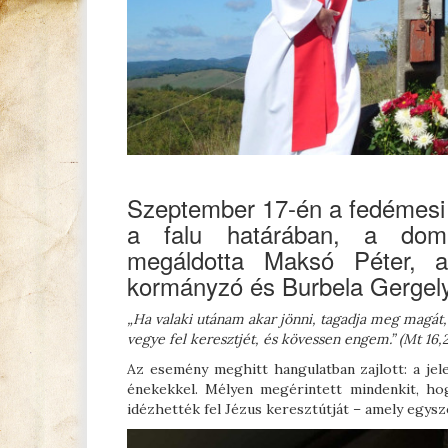
Szeptember 17-én a fedémesi h
a falu határában, a dombte
megáldotta Maksó Péter, a 
kormányzó és Burbela Gergely 
„Ha valaki utánam akar jönni, tagadja meg magát,
vegye fel keresztjét, és kövessen engem.” (Mt 16,
Az esemény meghitt hangulatban zajlott: a jel
énekekkel. Mélyen megérintett mindenkit, ho
idézhették fel Jézus keresztútját – amely egys