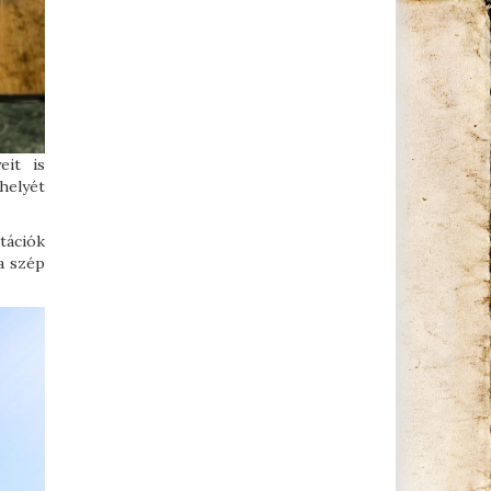
eit is
helyét
tációk
a szép