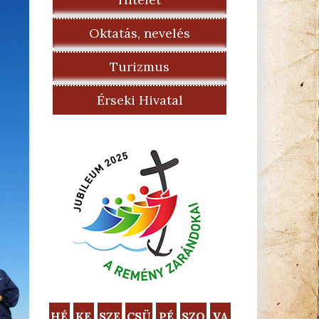
Oktatás, nevelés
Turizmus
Érseki Hivatal
HÉ
KE
SZE
CSÜ
PÉ
SZO
VA