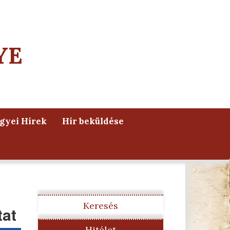
YE
yei Hírek
Hír beküldése
Keresés
tat
Hitélet