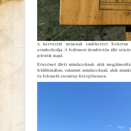
A keresztút nemcsak emlékeztet Krisztus 
szimbolizálja. A fedémesi dombtetőn álló stáci
jelentik majd.
Köszönet illeti mindazoknak, akik megálmodták
felállításában, valamint mindazoknak, akik mun
és felemelő esemény létrejöhessen.