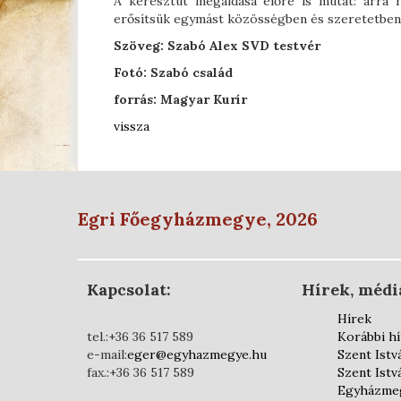
A keresztút megáldása előre is mutat: arra h
erősítsük egymást közösségben és szeretetben
Szöveg: Szabó Alex SVD testvér
Fotó: Szabó család
forrás: Magyar Kurír
vissza
Egri Főegyházmegye, 2026
Kapcsolat:
Hírek, médi
Hírek
tel.:+36 36 517 589
Korábbi h
e-mail:
eger@egyhazmegye.hu
Szent Istv
fax.:+36 36 517 589
Szent Istv
Egyházmeg