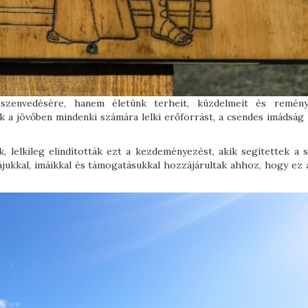
szenvedésére, hanem életünk terheit, küzdelmeit és remény
ók a jövőben mindenki számára lelki erőforrást, a csendes imádság 
, lelkileg elindították ezt a kezdeményezést, akik segítettek a s
kájukkal, imáikkal és támogatásukkal hozzájárultak ahhoz, hogy ez 