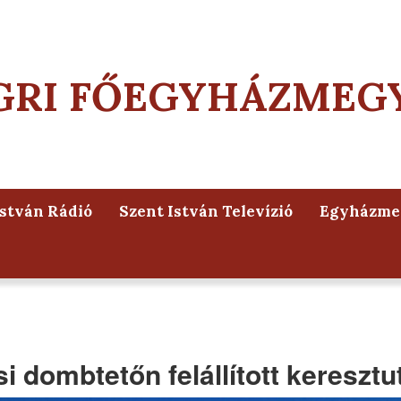
GRI FŐEGYHÁZMEG
István Rádió
Szent István Televízió
Egyházmeg
 dombtetőn felállított keresztu