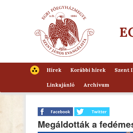
E
Hírek
Korábbi hírek
Szent 
Linkajánló
Archívum
Megáldották a fedémesi