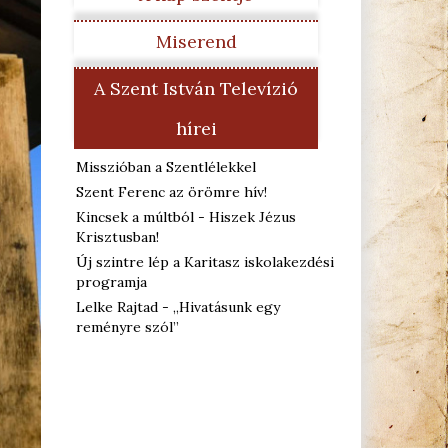
Miserend
A Szent István Televízió
hírei
Misszióban a Szentlélekkel
Szent Ferenc az örömre hív!
Kincsek a múltból - Hiszek Jézus
Krisztusban!
Új szintre lép a Karitasz iskolakezdési
programja
Lelke Rajtad - „Hivatásunk egy
reményre szól”