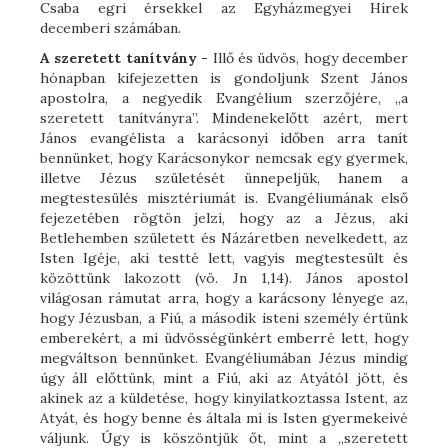
Csaba egri érsekkel az Egyházmegyei Hírek
decemberi számában.
A szeretett tanítvány
- Illő és üdvös, hogy december
hónapban kifejezetten is gondoljunk Szent János
apostolra, a negyedik Evangélium szerzőjére, „a
szeretett tanítványra”. Mindenekelőtt azért, mert
János evangélista a karácsonyi időben arra tanít
bennünket, hogy Karácsonykor nemcsak egy gyermek,
illetve Jézus születését ünnepeljük, hanem a
megtestesülés misztériumát is. Evangéliumának első
fejezetében rögtön jelzi, hogy az a Jézus, aki
Betlehemben született és Názáretben nevelkedett, az
Isten Igéje, aki testté lett, vagyis megtestesült és
közöttünk lakozott (vö. Jn 1,14). János apostol
világosan rámutat arra, hogy a karácsony lényege az,
hogy Jézusban, a Fiú, a második isteni személy értünk
emberekért, a mi üdvösségünkért emberré lett, hogy
megváltson bennünket. Evangéliumában Jézus mindig
úgy áll előttünk, mint a Fiú, aki az Atyától jött, és
akinek az a küldetése, hogy kinyilatkoztassa Istent, az
Atyát, és hogy benne és általa mi is Isten gyermekeivé
váljunk. Úgy is köszöntjük őt, mint a „szeretett