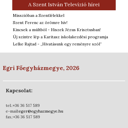
A Szent István Televízió hírei
Misszióban a Szentlélekkel
Szent Ferenc az örömre hív!
Kincsek a múltból - Hiszek Jézus Krisztusban!
Új szintre lép a Karitasz iskolakezdési programja
Lelke Rajtad - „Hivatásunk egy reményre szól”
Egri Főegyházmegye, 2026
Kapcsolat:
tel.:+36 36 517 589
e-mail:
eger@egyhazmegye.hu
fax.:+36 36 517 589