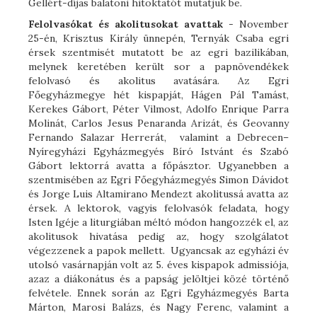
Gellért-díjas balatoni hitoktatót mutatjuk be.
Felolvasókat és akolitusokat avattak
- November
25-én, Krisztus Király ünnepén, Ternyák Csaba egri
érsek szentmisét mutatott be az egri bazilikában,
melynek keretében került sor a papnövendékek
felolvasó és akolitus avatására. Az Egri
Főegyházmegye hét kispapját, Hágen Pál Tamást,
Kerekes Gábort, Péter Vilmost, Adolfo Enrique Parra
Molinát, Carlos Jesus Penaranda Arizát, és Geovanny
Fernando Salazar Herrerát, valamint a Debrecen–
Nyíregyházi Egyházmegyés Bíró Istvánt és Szabó
Gábort lektorrá avatta a főpásztor. Ugyanebben a
szentmisében az Egri Főegyházmegyés Simon Dávidot
és Jorge Luis Altamirano Mendezt akolitussá avatta az
érsek. A lektorok, vagyis felolvasók feladata, hogy
Isten Igéje a liturgiában méltó módon hangozzék el, az
akolitusok hivatása pedig az, hogy szolgálatot
végezzenek a papok mellett. Ugyancsak az egyházi év
utolsó vasárnapján volt az 5. éves kispapok admissiója,
azaz a diákonátus és a papság jelöltjei közé történő
felvétele. Ennek során az Egri Egyházmegyés Barta
Márton, Marosi Balázs, és Nagy Ferenc, valamint a