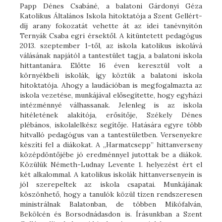
Papp Dénes Csabáné, a balatoni Gárdonyi Géza
Katolikus Általános Iskola hitoktatója a Szent Gellért-
díj arany fokozatát vehette át az idei tanévnyitón
Ternyák Csaba egri érsektől. A kitüntetett pedagógus
2013. szeptember 1-től, az iskola katolikus iskolává
válásának napjától a tantestület tagja, a balatoni iskola
hittantanára. Előtte 16 éven keresztül volt a
környékbeli iskolák, így köztük a balatoni iskola
hitoktatója. Ahogy a laudációban is megfogalmazta az
iskola vezetése, munkájával elősegítette, hogy egyházi
intézménnyé válhassanak. Jelenleg is az iskola
hitéletének alakítója, erősítője, Székely Dénes
plébános, iskolalelkész segítője. Hatására egyre több
hitvalló pedagógus van a tantestületben. Versenyekre
készíti fel a diákokat. A „Harmatcsepp” hittanverseny
középdöntőjébe jó eredménnyel jutottak be a diákok.
Közülük Németh-Ludnay Levente 1. helyezést ért el
két alkalommal. A katolikus iskolák hittanversenyein is
jól szerepeltek az iskola csapatai. Munkájának
köszönhető, hogy a tanulók közül tízen rendszeresen
ministrálnak Balatonban, de többen Mikófalván,
Bekölcén és Borsodnádasdon is. Írásunkban a Szent