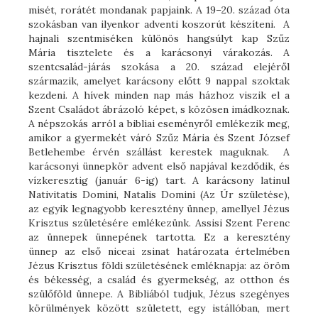
misét, rorátét mondanak papjaink. A 19–20. század óta
szokásban van ilyenkor adventi koszorút készíteni. A
hajnali szentmiséken különös hangsúlyt kap Szűz
Mária tisztelete és a karácsonyi várakozás. A
szentcsalád-járás szokása a 20. század elejéről
származik, amelyet karácsony előtt 9 nappal szoktak
kezdeni. A hívek minden nap más házhoz viszik el a
Szent Családot ábrázoló képet, s közösen imádkoznak.
A népszokás arról a bibliai eseményről emlékezik meg,
amikor a gyermekét váró Szűz Mária és Szent József
Betlehembe érvén szállást kerestek maguknak. A
karácsonyi ünnepkör advent első napjával kezdődik, és
vízkeresztig (január 6-ig) tart. A karácsony latinul
Nativitatis Domini, Natalis Domini (Az Úr születése),
az egyik legnagyobb keresztény ünnep, amellyel Jézus
Krisztus születésére emlékezünk. Assisi Szent Ferenc
az ünnepek ünnepének tartotta. Ez a keresztény
ünnep az első niceai zsinat határozata értelmében
Jézus Krisztus földi születésének emléknapja: az öröm
és békesség, a család és gyermekség, az otthon és
szülőföld ünnepe. A Bibliából tudjuk, Jézus szegényes
körülmények között született, egy istállóban, mert