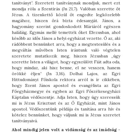
tanítványt”. Szeretett tanítványnak mondjuk, mert ezt
mondja róla a Szentírás (Jn 21,7). Valóban szerette őt
Jézus. A tizenkettő közül őt engedte legközelebb
magához, hiszen őrá bízta édesanyját. János, a
hagyomány szerint gondoskodott Máriáról egészen
haláláig. Egymás mellé temették őket Efezusban, ahol
később az idős János a helyi egyházat vezette. Ő az, aki
rádöbbent bennünket arra, hogy a megtestesülés és a
megváltás művében Isten irántunk való végtelen
szeretete mutatkozik meg, hiszen Jézusban „úgy
szerette Isten a világot, hogy egyszülött Fiát adta oda,
hogy mindaz, aki hisz benne, el ne vesszen, hanem
örökké éljen” (Jn 3,16). Dolhai Lajos, az Egri
Hittudományi Főiskola rektora arról is ír cikkében,
hogy Szent János apostol és evangélista az Egri
Főegyházmegye és egyben az Egri Főszékesegyházi
Káptalan védőszentje. Adja Isten, hogy úgy szeressük
mi is Jézus Krisztust és az Ő Egyházát, mint János
apostol. Védőszentünk példája és tanítása arra hív és
kötelez bennünket, hogy váljunk mi is Jézus szeretet
tanítványaivá.
Ahol mindig jelen volt a vidámság és az imádság
-