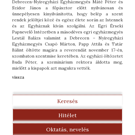
Debrecen-Nyíregyházi Egyházmegyés Máté Péter és
Szidor János a főpásztor előtt nyilvánosan és
ünnepélyesen kinyilvánította, hogy belép a szent
rendek jelöltjei közé és egész élete során az Istennek
és az Egyháznak kíván szolgálni. Az Egri Érseki
Papnevelő Intézetben a másodéves egri egyházmegyés
Lestál Balázs valamint a Debrecen – Nyíregyházi
Egyházmegyés Csapó Márton, Papp Attila és Tatár
Bálint öltötte magára a reverendát november 17-én,
szombaton szentmise keretében. Az egyházi öltözetet
Buda Péter, a szeminárium rektora áldotta meg,
mielőtt a kispapok azt magukra vették.
vissza
Keresés
Hitélet
Oktatás, nevelés