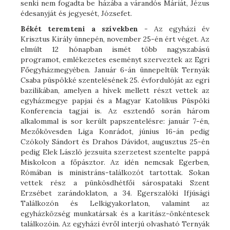
senki nem fogadta be házába a várandós Máriát, Jézus
édesanyját és jegyesét, Józsefet.
Békét teremteni a szívekben
- Az egyházi év
Krisztus Király ünnepén, november 25-én ért véget. Az
elmúlt 12 hónapban ismét több nagyszabású
programot, emlékezetes eseményt szerveztek az Egri
Főegyházmegyében. Január 6-án ünnepeltük Ternyák
Csaba püspökké szentelésének 25. évfordulóját az egri
bazilikában, amelyen a hívek mellett részt vettek az
egyházmegye papjai és a Magyar Katolikus Püspöki
Konferencia tagjai is. Az esztendő során három
alkalommal is sor került papszentelésre: január 7-én,
Mezőkövesden Liga Konrádot, június 16-án pedig
Czókoly Sándort és Drahos Dávidot, augusztus 25-én
pedig Elek László jezsuita szerzetest szentelte pappá
Miskolcon a főpásztor. Az idén nemcsak Egerben,
Rómában is ministráns-találkozót tartottak. Sokan
vettek rész a pünkösdhétfői sárospataki Szent
Erzsébet zarándoklaton, a 34. Egerszalóki Ifjúsági
Találkozón és Lelkigyakorlaton, valamint az
egyházközség munkatársak és a karitász-önkéntesek
találkozóin. Az egyházi évről interjú olvasható Ternyák