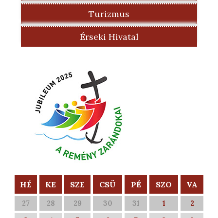
Turizmus
Érseki Hivatal
HÉ
KE
SZE
CSÜ
PÉ
SZO
VA
27
28
29
30
31
1
2