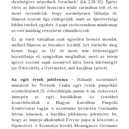
dicsőségére népednek, Izraelnek.” (Lk 2,28-32). Egész
élete az üdvözítő hosszúra nyúló várásában telt el, és
most örvendezik, hogy személyesen láthatja őt.
Simeon szavait úgy emlegetjük, mint az újszövetségi
bibliai énekek egyikét. A papi zsolozsmában mindennap
az esti imádság részeként elimádkozzuk.
Ez az ének valójában csak egyetlen hosszú mondat,
mellyel Simeon az Istenhez fordult. Azt énekelte meg
benne, hogy az Úr őt most már békességgel
bocsáthatja el, nyugodtan meghalhat, mert az isteni
ígéret szerint saját szemével látta Isten üdvösségét
(az Üdvözítőt), a Gyermeket, akit karjában tartott.
Az egri érsek jubileuma
- Hálaadó szentmisét
mutatott be Ternyák Csaba egri érsek püspökké
szentelésének 25. évfordulóján, január 6-án, vízkereszt
ünnepén az egri bazilikában. Az érsekkel
koncelebráltak a Magyar Katolikus Püspöki
Konferencia tagjai. A szentmise kezdetén Csizmadia
István kanonok, a bazilika plébánosa jelentette be,
hogy az ünnepi alkalomból Ferenc pápa is köszönti a
főpásztort. A Szentatya levelét Monsignore Germano