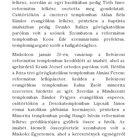
lelkész, szerdán az egri bazilikában pedig Tóth Imre
református lelkész osztotta meg gondolatait.
Csütörtökön a ciszterci templomban Aklan Béla
Sándor evangélikus lelkész, pénteken a baptista
imaházban pedig Demkó Balázs görögkatolikus
parókus volt a szónok. Szombaton a református
templomban Koós Ede szemináriumi prefektus,
templomigazgató szólt a hallgatósághoz.
Miskolcon január 21-én, vasárnap a Belvárosi
református templomban kezdődött az imahét, ahol az
igehirdető Krank József ortodox parókus volt. Hétfőn
a Búza téri görögkatolikus templomban Almási Ferenc
református lelkipásztor, kedden a Belvárosi
evangélikus templomban Kalna Zsolt minorita
szerzetes hirdette az igét. Szerdán a Mindszenti
templomban Sándor Frigyes evangélikus esperes,
csütörtökön a Deszkatemplomban Lipcsák János
római katolikus plébániai kormányzó, pénteken a
Minorita templomban pedig Hangó István református
lelkész prédikációjára gyűltek össze a hívők. Az
imahét kiemelt összejövetele szombaton volt a
Miskolci Egyetemen, ahol a keresztények egységéről