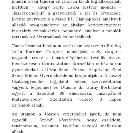
minden olyan tanórai és tanórán kívüli foglalkozásnak,
melyben - ahogy Böjte Csaba testvér mondta -
„kiszerethetjük” a gyermekből a jót és értékeset.
Évente szervezzük a Makó Pál Diáknapokat, amelynek
állandó programeleme az általam kezdeményezett
interaktív fizikakísérleti bemutató, amelyet a tanulók
tartanak a diáktársaiknak és tanáraiknak.
Tanítványaimat bevonom az általam szervezett Boldog
Jolán Karitász Csoport munkájába, mely csoport
nagyobb része a tanárkollégáimból tevődik össze.
Rendszeresen táboroztatunk Borszéken nehéz sorsú
gyermekeket a Dévai Szent Ferenc Alapítvány Flüei
Szent Miklós Gyermekvédelmi központjában. A Jászol
Családegyesület tagjaként lelkes szervezőtársai
vagyunk férjemmel és Utasiné dr. Garay Borbálával
együtt a Szentkút 88 elnevezésű, Jászapátiról
Mátraverebély- Szentkútra vezető 3 napos
zarándoklatnak.
Az utamon a Jóisten vezetésével járok, de nem
egyedül. Szívből köszönöm, hogy családom,
tanártársaim, valamint iskolám vezetői mellettem
állnak.