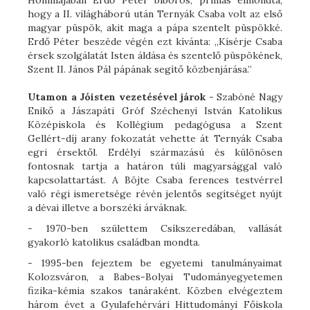
Homíliájában Erdő Péter bíboros, prímás elmondta,
hogy a II. világháború után Ternyák Csaba volt az első
magyar püspök, akit maga a pápa szentelt püspökké.
Erdő Péter beszéde végén ezt kívánta: „Kísérje Csaba
érsek szolgálatát Isten áldása és szentelő püspökének,
Szent II. János Pál pápának segítő közbenjárása.”
Utamon a Jóisten vezetésével járok
- Szabóné Nagy
Enikő a Jászapáti Gróf Széchenyi István Katolikus
Középiskola és Kollégium pedagógusa a Szent
Gellért-díj arany fokozatát vehette át Ternyák Csaba
egri érsektől. Erdélyi származású és különösen
fontosnak tartja a határon túli magyarsággal való
kapcsolattartást. A Böjte Csaba ferences testvérrel
való régi ismeretsége révén jelentős segítséget nyújt
a dévai illetve a borszéki árváknak.
- 1970-ben születtem Csíkszeredában, vallását
gyakorló katolikus családban mondta.
- 1995-ben fejeztem be egyetemi tanulmányaimat
Kolozsváron, a Babes-Bolyai Tudományegyetemen
fizika-kémia szakos tanáraként. Közben elvégeztem
három évet a Gyulafehérvári Hittudományi Főiskola