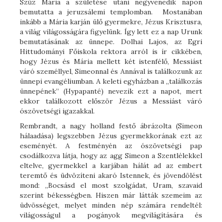
Szűz Mária a születése utáni negyvenedik napon
bemutatta a jeruzsálemi templomban. Mostanában
inkább a Mária karján ülő gyermekre, Jézus Krisztusra,
a világ világosságára figyelünk. Így lett ez a nap Urunk
bemutatásának az ünnepe. Dolhai Lajos, az Egri
Hittudományi Főiskola rektora arról is ír cikkében,
hogy Jézus és Mária mellett két istenfélő, Messiást
váró személlyel, Simeonnal és Annával is találkozunk az
ünnepi evangéliumban. A keleti egyházban a „találkozás
ünnepének” (Hypapanté) nevezik ezt a napot, mert
ekkor találkozott először Jézus a Messiást váró
ószövetségi igazakkal.
Rembrandt, a nagy holland festő ábrázolta (Simeon
hálaadása) legszebben Jézus gyermekkorának ezt az
eseményét. A festményén az ószövetségi pap
csodálkozva látja, hogy az agg Simeon a Szentlélekkel
eltelve, gyermekkel a karjában hálát ad az embert
teremtő és üdvözíteni akaró Istennek, és jövendölést
mond: „Bocsásd el most szolgádat, Uram, szavaid
szerint békességben. Hiszen már látták szemeim az
üdvösséget, melyet minden nép számára rendeltél:
világosságul a pogányok megvilágítására és