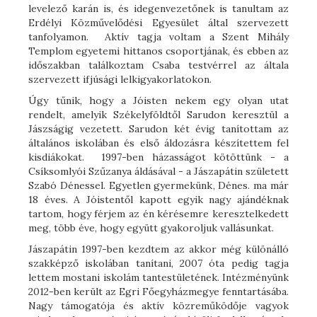
levelező karán is, és idegenvezetőnek is tanultam az
Erdélyi Közművelődési Egyesület által szervezett
tanfolyamon. Aktív tagja voltam a Szent Mihály
Templom egyetemi hittanos csoportjának, és ebben az
időszakban találkoztam Csaba testvérrel az általa
szervezett ifjúsági lelkigyakorlatokon.
Úgy tűnik, hogy a Jóisten nekem egy olyan utat
rendelt, amelyik Székelyföldtől Sarudon keresztül a
Jászságig vezetett. Sarudon két évig tanítottam az
általános iskolában és első áldozásra készítettem fel
kisdiákokat. 1997-ben házasságot kötöttünk - a
Csíksomlyói Szűzanya áldásával - a Jászapátin született
Szabó Dénessel. Egyetlen gyermekünk, Dénes. ma már
18 éves. A Jóistentől kapott egyik nagy ajándéknak
tartom, hogy férjem az én kérésemre keresztelkedett
meg, több éve, hogy együtt gyakoroljuk vallásunkat.
Jászapátin 1997-ben kezdtem az akkor még különálló
szakképző iskolában tanítani, 2007 óta pedig tagja
lettem mostani iskolám tantestületének. Intézményünk
2012-ben került az Egri Főegyházmegye fenntartásába.
Nagy támogatója és aktív közreműködője vagyok