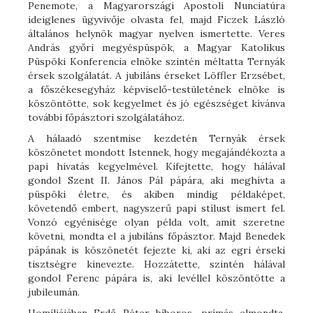
Penemote, a Magyarországi Apostoli Nunciatúra
ideiglenes ügyvivője olvasta fel, majd Ficzek László
általános helynök magyar nyelven ismertette. Veres
András győri megyéspüspök, a Magyar Katolikus
Püspöki Konferencia elnöke szintén méltatta Ternyák
érsek szolgálatát. A jubiláns érseket Löffler Erzsébet,
a főszékesegyház képviselő-testületének elnöke is
köszöntötte, sok kegyelmet és jó egészséget kívánva
további főpásztori szolgálatához.
A hálaadó szentmise kezdetén Ternyák érsek
köszönetet mondott Istennek, hogy megajándékozta a
papi hivatás kegyelmével. Kifejtette, hogy hálával
gondol Szent II. János Pál pápára, aki meghívta a
püspöki életre, és akiben mindig példaképet,
követendő embert, nagyszerű papi stílust ismert fel.
Vonzó egyénisége olyan példa volt, amit szeretne
követni, mondta el a jubiláns főpásztor. Majd Benedek
pápának is köszönetét fejezte ki, aki az egri érseki
tisztségre kinevezte. Hozzátette, szintén hálával
gondol Ferenc pápára is, aki levéllel köszöntötte a
jubileumán.