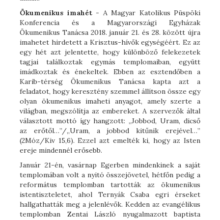
Ökumenikus imahét
- A Magyar Katolikus Püspöki
Konferencia és a Magyarországi Egyházak
Ökumenikus Tanácsa 2018. január 21. és 28. között újra
imahetet hirdetett a Krisztus-hívők egységéért. Ez az
egy hét azt jelentette, hogy különböző felekezetek
tagjai találkoztak egymás templomaiban, együtt
imádkoztak és énekeltek. Ebben az esztendőben a
Karib-térség Ökumenikus Tanácsa kapta azt a
feladatot, hogy keresztény szemmel állítson össze egy
olyan ökumenikus imaheti anyagot, amely szerte a
világban, megszólítja az embereket. A szervezők által
választott mottó így hangzott: „Jobbod, Uram, dicső
az erőtől…”/„Uram, a jobbod kitűnik erejével…”
(2Móz/Kiv 15,6). Ezzel azt emelték ki, hogy az Isten
ereje mindennél erősebb.
Január 21-én, vasárnap Egerben mindenkinek a saját
templomában volt a nyitó összejövetel, hétfőn pedig a
református templomban tartották az ökumenikus
istentiszteletet, ahol Ternyák Csaba egri érseket
hallgathatták meg a jelenlévők. Kedden az evangélikus
templomban Zentai László nyugalmazott baptista