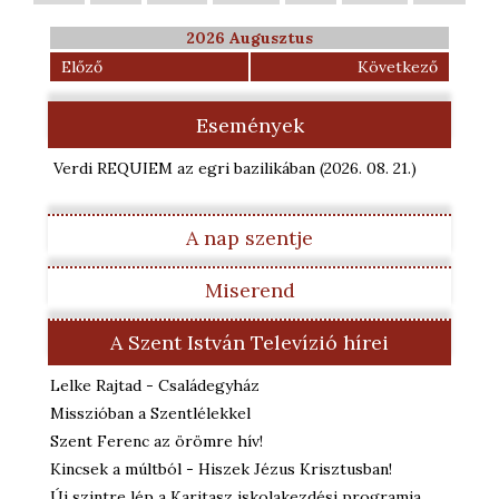
2026 Augusztus
Előző
Következő
Események
Verdi REQUIEM az egri bazilikában
(2026. 08. 21.
)
A nap szentje
Miserend
A Szent István Televízió hírei
Lelke Rajtad - Családegyház
Misszióban a Szentlélekkel
Szent Ferenc az örömre hív!
Kincsek a múltból - Hiszek Jézus Krisztusban!
Új szintre lép a Karitasz iskolakezdési programja