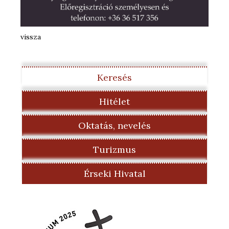
vissza
Keresés
Hitélet
Oktatás, nevelés
Turizmus
Érseki Hivatal