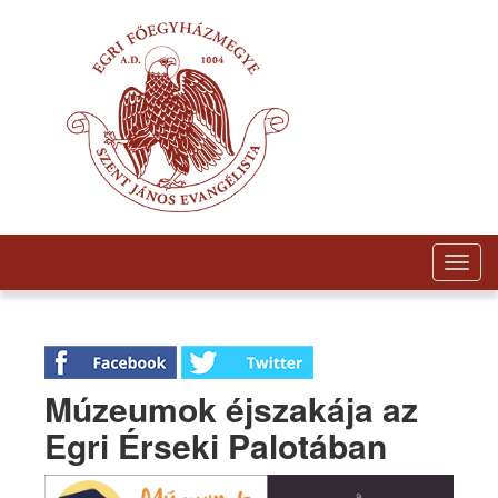
Togg
navig
Múzeumok éjszakája az
Egri Érseki Palotában