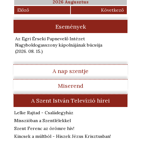
2026 Augusztus
Előző
Következő
Események
Az Egri Érseki Papnevelő Intézet
Nagyboldogasszony kápolnájának búcsúja
(2026. 08. 15.
)
A nap szentje
Miserend
A Szent István Televízió hírei
Lelke Rajtad - Családegyház
Misszióban a Szentlélekkel
Szent Ferenc az örömre hív!
Kincsek a múltból - Hiszek Jézus Krisztusban!