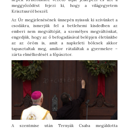
meggyőződést fejezi ki, hogy a világegyetem
Krisztusról beszél.
Az Úr megjelenésének ünnepén nyissuk ki szívünket a
csodákra, ismerjük fel a betlehemi kisdedben az
emberi nem megváltóját, a személyes megváltónkat,
engedjük, hogy az ő befogadásával belépjen életünkbe
az az öröm is, amit a napkeleti bölcsek akkor
tapasztaltak meg, amikor rátaláltak a gyermekre –
zárta elmélkedését a főpásztor.
A szentmise után Ternyák Csaba megáldotta