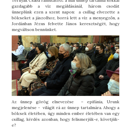
Ternyák Csaba rámutatott: a mai ünnep tartalma sokkal
gazdagabb a víz megáldásánál, három csodát
ünneplünk ezen a szent napon: a csillag elvezette a
bölcseket a jászolhoz, borrá lett a víz a menyegzőn, a
Jordánban Jézus felvette János keresztségét, hogy
megváltson bennünket.
Az ünnep görög elnevezése – epifánia, Urunk
megjelenése - világít rá az ünnep tartalmára. Ahogy a
bölcsek életében, úgy minden ember életében van egy
csillag, kérdés azonban, hogy felismerjük-e, követjük-
e?