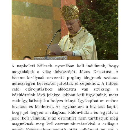
A napkeleti bölcsek nyomában kell indulnunk, hogy
megtaláljuk a világ üdvöztőjét, Jézus Krisztust. A
három királynak nevezett pogány idegenek számos
nehézségen keresztül jutottak el céljukhoz. A hitben
való előrejutáshoz áldozatra van szükség, a
körülöttünk lévő jelekre jobban kell figyelnünk, mert
csak így láthatjuk a helyes irányt. Így kaphat az ember
hivatást és küldetést. Az egyház azt a hivatást kapta,
hogy jel legyen a világban, külön-külön és együtt is
jellé kell válnunk, s az örömhírt nem tarthatjuk meg
magunknak, meg kell osztanunk másokkal. A csillag a
népek Krisztushoz vezető útját jelképezi és azt a