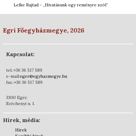
Lelke Rajtad - „Hivatásunk egy reményre szól”
Egri Főegyházmegye, 2026
Kapcsolat:
tel.:+36 36 517 589
e-mail:
eger@egyhazmegye.hu
fax.:+36 36 517 589
3300 Eger,
Széchenyi u. 1.
Hírek, média:
Hírek