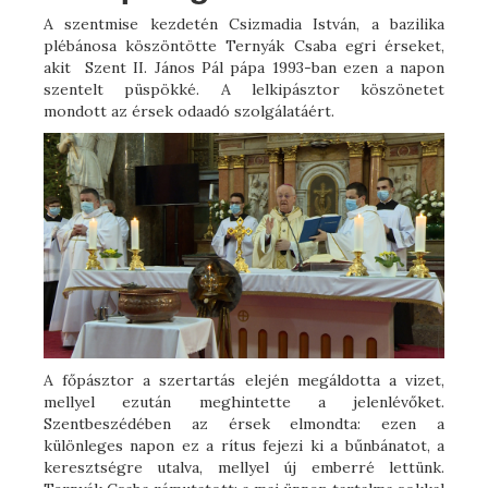
A szentmise kezdetén Csizmadia István, a bazilika
plébánosa köszöntötte Ternyák Csaba egri érseket,
akit Szent II. János Pál pápa 1993-ban ezen a napon
szentelt püspökké. A lelkipásztor köszönetet
mondott az érsek odaadó szolgálatáért.
A főpásztor a szertartás elején megáldotta a vizet,
mellyel ezután meghintette a jelenlévőket.
Szentbeszédében az érsek elmondta: ezen a
különleges napon ez a rítus fejezi ki a bűnbánatot, a
keresztségre utalva, mellyel új emberré lettünk.