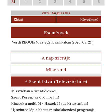
31
1
2
3
4
5
6
2026 Augusztus
Előző
Következő
Események
Verdi REQUIEM az egri bazilikában
(2026. 08. 21.
)
A nap szentje
Miserend
A Szent István Televízió hírei
Misszióban a Szentlélekkel
Szent Ferenc az örömre hív!
Kincsek a múltból - Hiszek Jézus Krisztusban!
Új szintre lép a Karitasz iskolakezdési programja