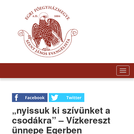
Togg
navig
„nyissuk ki szívünket a
csodákra” – Vízkereszt
ünnepe Egerben